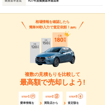
燃費基準達成
H27年度燃費基準達成車
相場情報を確認したら
簡単90秒入力で査定依頼！
(無料)
複数の見積もりを比較して
最高額で売却しよう!
1
2
3
STEP
STEP
STEP
愛車情報を
買取店から
査定額を