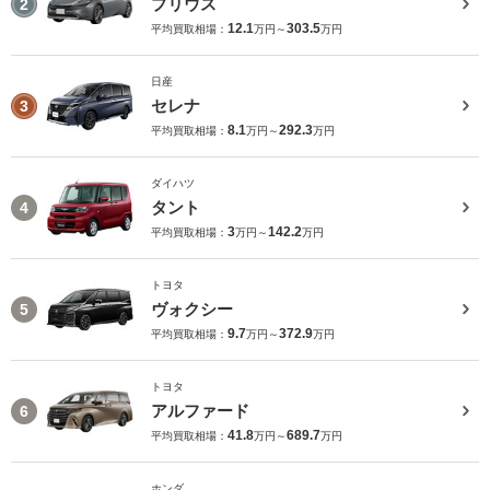
プリウス
2
12.1
303.5
平均買取相場：
万円～
万円
日産
セレナ
3
8.1
292.3
平均買取相場：
万円～
万円
ダイハツ
タント
4
3
142.2
平均買取相場：
万円～
万円
トヨタ
ヴォクシー
5
9.7
372.9
平均買取相場：
万円～
万円
トヨタ
アルファード
6
41.8
689.7
平均買取相場：
万円～
万円
ホンダ