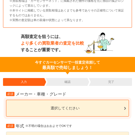
※買取相場は「カーセンサーネット」に掲載された物件の価格を元に独自の集計ロジ
ックによって算出しています。
※本サイトに掲載している買取相場はあくまでも参考でありその正確性について保証
するものではありません。
※実際の査定額は車の装備や状態によって異なります。
高額査定を狙うには、
より多くの買取業者の査定を比較
することが重要です。
今すぐカーセンサーで一括査定依頼して
最高額で売却しましょう！
入力
確認
完了
メーカー・車種・グレード
必須
選択してください
年式
必須
※不明の場合はおおよそでOKです