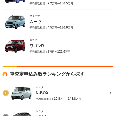
7.2
150.5
平均買取相場：
万円〜
万円
ダイハツ
ムーヴ
4.5
136.6
平均買取相場：
万円〜
万円
スズキ
ワゴンR
3
121.6
平均買取相場：
万円〜
万円
車査定申込み数ランキングから探す
ホンダ
N-BOX
1
10.8
148.8
平均買取相場：
万円～
万円
トヨタ