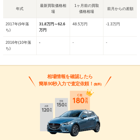
最新買取価格相
1ヶ月前の買取
年式
前月からの差額
場
価格相場
2017年(9年落
31.8万円～62.6
48.5万円
-1.3万円
ち)
万円
2016年(10年落
-
-
-
ち)
相場情報を確認したら
簡単90秒入力で査定依頼！
(無料)