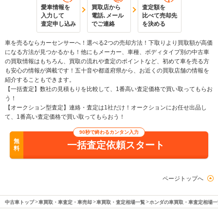
愛車情報を
買取店から
査定額を
入力して
電話､メール
比べて売却先
査定申し込み
でご連絡
を決める
車を売るならカーセンサーへ！選べる2つの売却方法！下取りより買取額が高価
になる方法が見つかるかも！他にもメーカー、車種、ボディタイプ別の中古車
の買取情報はもちろん、買取の流れや査定のポイントなど、初めて車を売る方
も安心の情報が満載です！五十音や都道府県から、お近くの買取店舗の情報を
紹介することもできます。
【一括査定】数社の見積もりを比較して、1番高い査定価格で買い取ってもらお
う！
【オークション型査定】連絡・査定は1社だけ！オークションにお任せ出品し
て、1番高い査定価格で買い取ってもらおう！
90秒で終わるカンタン入力
無
一括査定依頼スタート
料
ページトップへ
中古車トップ
車買取・車査定・車売却
車買取・査定相場一覧
ホンダの車買取・車査定相場一