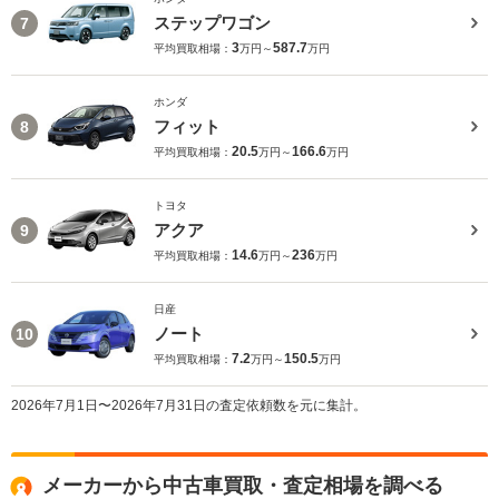
ステップワゴン
7
3
587.7
平均買取相場：
万円～
万円
ホンダ
フィット
8
20.5
166.6
平均買取相場：
万円～
万円
トヨタ
アクア
9
14.6
236
平均買取相場：
万円～
万円
日産
ノート
10
7.2
150.5
平均買取相場：
万円～
万円
2026年7月1日〜2026年7月31日の査定依頼数を元に集計。
メーカーから中古車買取・査定相場を調べる