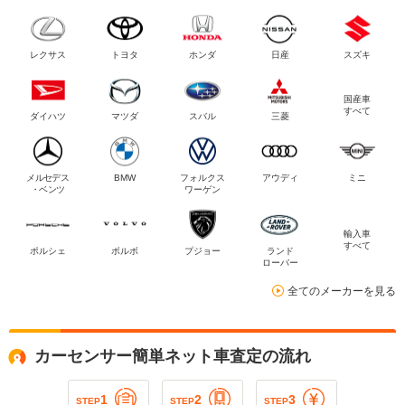
レクサス
トヨタ
ホンダ
日産
スズキ
国産車
すべて
ダイハツ
マツダ
スバル
三菱
メルセデス
BMW
フォルクス
アウディ
ミニ
・ベンツ
ワーゲン
輸入車
すべて
ポルシェ
ボルボ
プジョー
ランド
ローバー
全てのメーカーを見る
カーセンサー簡単ネット車査定の流れ
1
2
3
STEP
STEP
STEP