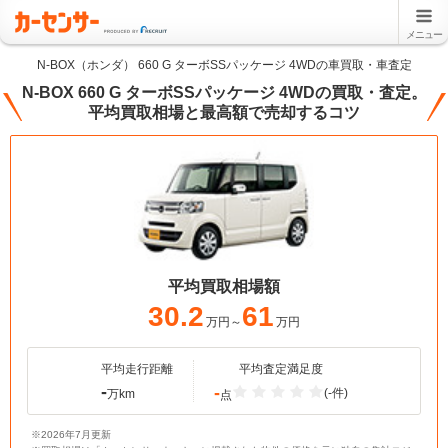
メニュー
N-BOX（ホンダ） 660 G ターボSSパッケージ 4WDの車買取・車査定
N-BOX 660 G ターボSSパッケージ 4WDの買取・査定。
平均買取相場と最高額で売却するコツ
平均買取相場額
30.2
61
万円～
万円
平均走行距離
平均査定満足度
-
-
(-件)
万km
点
※2026年7月更新