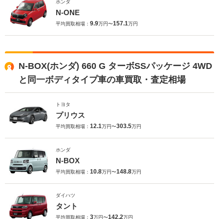
ホンダ
N-ONE
9.9
157.1
平均買取相場：
万円〜
万円
N-BOX(ホンダ) 660 G ターボSSパッケージ 4WD
と同一ボディタイプ車の車買取・査定相場
トヨタ
プリウス
12.1
303.5
平均買取相場：
万円〜
万円
ホンダ
N-BOX
10.8
148.8
平均買取相場：
万円〜
万円
ダイハツ
タント
3
142.2
平均買取相場：
万円〜
万円