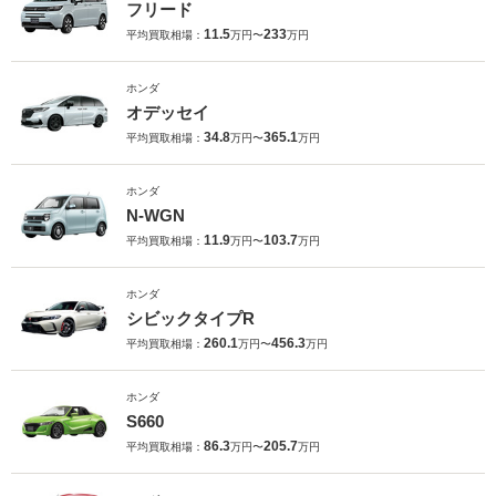
フリード
11.5
233
平均買取相場：
万円〜
万円
ホンダ
オデッセイ
34.8
365.1
平均買取相場：
万円〜
万円
ホンダ
N-WGN
11.9
103.7
平均買取相場：
万円〜
万円
ホンダ
シビックタイプR
260.1
456.3
平均買取相場：
万円〜
万円
ホンダ
S660
86.3
205.7
平均買取相場：
万円〜
万円