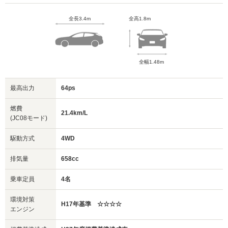
全長3.4m
全高1.8m
全幅1.48m
最高出力
64ps
燃費
21.4km/L
(JC08モード)
駆動方式
4WD
排気量
658cc
乗車定員
4名
環境対策
H17年基準 ☆☆☆☆
エンジン