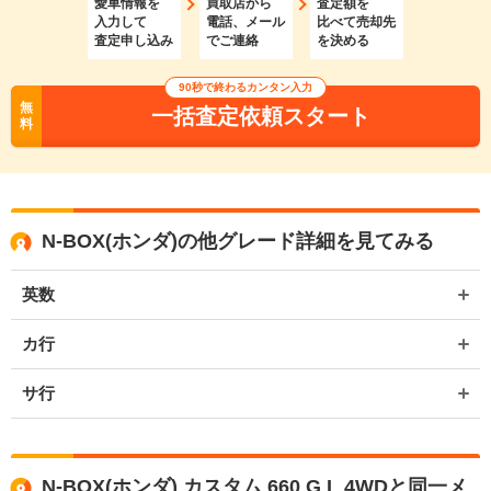
愛車情報を
買取店から
査定額を
入力して
電話、メール
比べて売却先
査定申し込み
でご連絡
を決める
90秒で終わるカンタン入力
無
一括査定依頼スタート
料
N-BOX(ホンダ)の他グレード詳細を見てみる
英数
カ行
サ行
N-BOX(ホンダ) カスタム 660 G L 4WDと同一メ