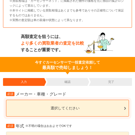
※買取相場は「カーセンサーネット」に掲載された物件の価格を元に独自の集計ロジ
ックによって算出しています。
※本サイトに掲載している買取相場はあくまでも参考でありその正確性について保証
するものではありません。
※実際の査定額は車の装備や状態によって異なります。
高額査定を狙うには、
より多くの買取業者の査定を比較
することが重要です。
今すぐカーセンサーで一括査定依頼して
最高額で売却しましょう！
入力
確認
完了
メーカー・車種・グレード
必須
選択してください
年式
必須
※不明の場合はおおよそでOKです