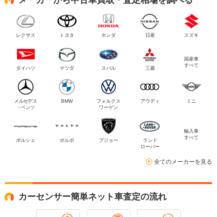
レクサス
トヨタ
ホンダ
日産
スズキ
国産車
すべて
ダイハツ
マツダ
スバル
三菱
メルセデス
BMW
フォルクス
アウディ
ミニ
・ベンツ
ワーゲン
輸入車
すべて
ポルシェ
ボルボ
プジョー
ランド
ローバー
全てのメーカーを見る
カーセンサー簡単ネット車査定の流れ