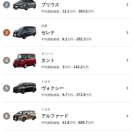
プリウス
2
12.1
303.5
平均買取相場：
万円～
万円
日産
セレナ
3
8.1
292.3
平均買取相場：
万円～
万円
ダイハツ
タント
4
3
142.2
平均買取相場：
万円～
万円
トヨタ
ヴォクシー
5
9.7
372.9
平均買取相場：
万円～
万円
トヨタ
アルファード
6
41.8
689.7
平均買取相場：
万円～
万円