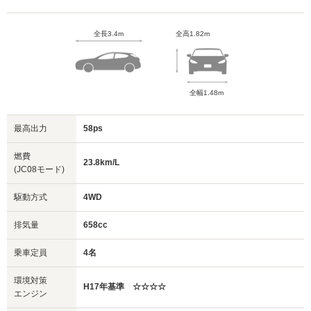
全長3.4m
全高1.82m
全幅1.48m
最高出力
58ps
燃費
23.8km/L
(JC08モード)
駆動方式
4WD
排気量
658cc
乗車定員
4名
環境対策
H17年基準 ☆☆☆☆
エンジン