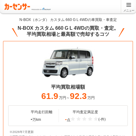
メニュー
N-BOX（ホンダ） カスタム 660 G L 4WDの車買取・車査定
N-BOX カスタム 660 G L 4WDの買取・査定。
平均買取相場と最高額で売却するコツ
平均買取相場額
61.9
92.3
万円～
万円
平均走行距離
平均査定満足度
-
-
(-件)
万km
点
※2026年7月更新