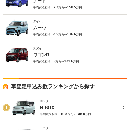
ノート
7.2
150.5
平均買取相場：
万円〜
万円
ダイハツ
ムーヴ
4.5
136.6
平均買取相場：
万円〜
万円
スズキ
ワゴンR
3
121.6
平均買取相場：
万円〜
万円
車査定申込み数ランキングから探す
ホンダ
N-BOX
1
10.8
148.8
平均買取相場：
万円～
万円
トヨタ