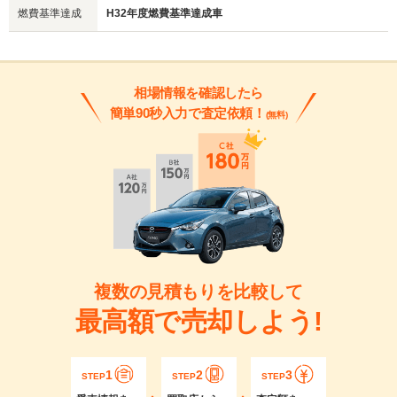
燃費基準達成
H32年度燃費基準達成車
相場情報を確認したら
簡単90秒入力で査定依頼！
(無料)
複数の見積もりを比較して
最高額で売却しよう!
1
2
3
STEP
STEP
STEP