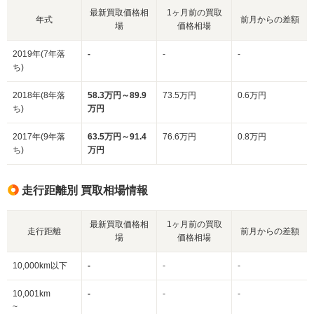
最新買取価格相
1ヶ月前の買取
年式
前月からの差額
場
価格相場
2019年(7年落
-
-
-
ち)
2018年(8年落
58.3万円～89.9
73.5万円
0.6万円
ち)
万円
2017年(9年落
63.5万円～91.4
76.6万円
0.8万円
ち)
万円
走行距離別 買取相場情報
最新買取価格相
1ヶ月前の買取
走行距離
前月からの差額
場
価格相場
10,000km以下
-
-
-
10,001km
-
-
-
~