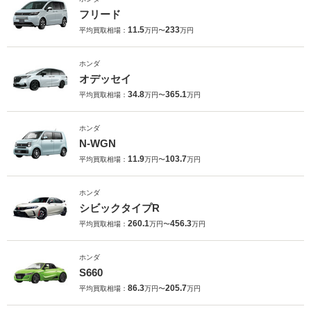
フリード
11.5
233
平均買取相場：
万円〜
万円
ホンダ
オデッセイ
34.8
365.1
平均買取相場：
万円〜
万円
ホンダ
N-WGN
11.9
103.7
平均買取相場：
万円〜
万円
ホンダ
シビックタイプR
260.1
456.3
平均買取相場：
万円〜
万円
ホンダ
S660
86.3
205.7
平均買取相場：
万円〜
万円