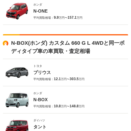
ホンダ
N-ONE
9.9
157.1
平均買取相場：
万円〜
万円
N-BOX(ホンダ) カスタム 660 G L 4WDと同一ボ
ディタイプ車の車買取・査定相場
トヨタ
プリウス
12.1
303.5
平均買取相場：
万円〜
万円
ホンダ
N-BOX
10.8
148.8
平均買取相場：
万円〜
万円
ダイハツ
タント