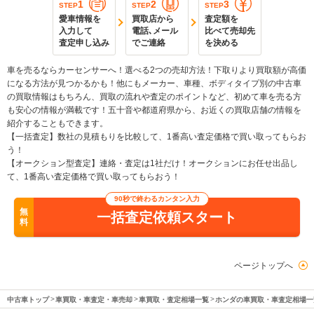
1
2
3
STEP
STEP
STEP
愛車情報を
買取店から
査定額を
入力して
電話､メール
比べて売却先
査定申し込み
でご連絡
を決める
車を売るならカーセンサーへ！選べる2つの売却方法！下取りより買取額が高価
になる方法が見つかるかも！他にもメーカー、車種、ボディタイプ別の中古車
の買取情報はもちろん、買取の流れや査定のポイントなど、初めて車を売る方
も安心の情報が満載です！五十音や都道府県から、お近くの買取店舗の情報を
紹介することもできます。
【一括査定】数社の見積もりを比較して、1番高い査定価格で買い取ってもらお
う！
【オークション型査定】連絡・査定は1社だけ！オークションにお任せ出品し
て、1番高い査定価格で買い取ってもらおう！
90秒で終わるカンタン入力
無
一括査定依頼スタート
料
ページトップへ
中古車トップ
車買取・車査定・車売却
車買取・査定相場一覧
ホンダの車買取・車査定相場一