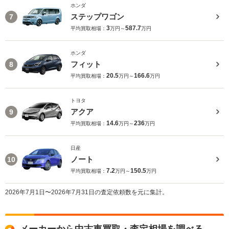
ホンダ
ステップワゴン
7
3
587.7
平均買取相場：
万円～
万円
ホンダ
フィット
8
20.5
166.6
平均買取相場：
万円～
万円
トヨタ
アクア
9
14.6
236
平均買取相場：
万円～
万円
日産
ノート
10
7.2
150.5
平均買取相場：
万円～
万円
2026年7月1日〜2026年7月31日の査定依頼数を元に集計。
メーカーから中古車買取・査定相場を調べる