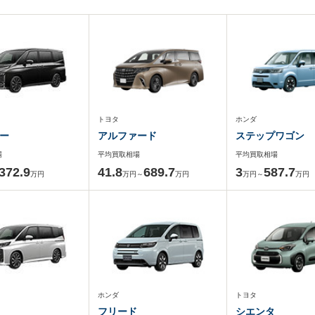
トヨタ
ホンダ
ー
アルファード
ステップワゴン
場
平均買取相場
平均買取相場
372.9
41.8
689.7
3
587.7
万円
万円～
万円
万円～
万円
ホンダ
トヨタ
フリード
シエンタ