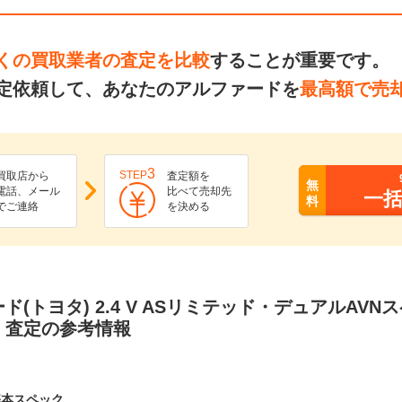
くの買取業者の査定を比較
することが重要です。
定依頼して、あなたのアルファードを
最高額で売
3
STEP
買取店から
査定額を
無
電話、メール
比べて売却先
一
料
でご連絡
を決める
ド(トヨタ) 2.4 V ASリミテッド・デュアルAV
・査定の参考情報
基本スペック