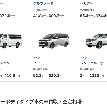
ー
アルファード
ハリアー
場
平均買取相場
平均買取相場
372.9
41.8
689.7
85.4
374.4
万円
万円～
万円
万円～
トヨタ
トヨタ
スバン
ノア
ランドクルーザー
場
平均買取相場
平均買取相場
416.9
53.3
320.3
3
1325
円～
万円
万円～
万円
万円～
万円
同一ボディタイプ車の車買取・査定相場