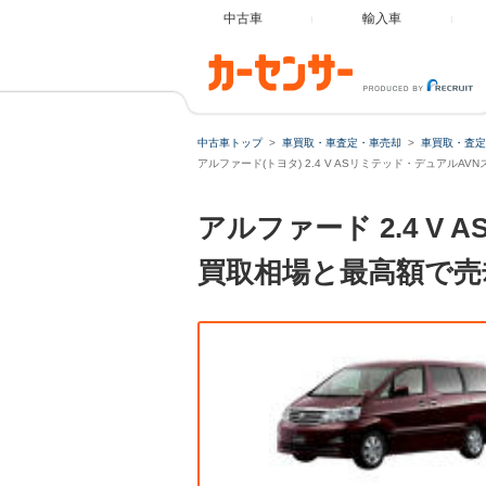
中古車
輸入車
中古車トップ
車買取・車査定・車売却
車買取・査定
アルファード(トヨタ) 2.4 V ASリミテッド・デュアルA
アルファード 2.4 
買取相場と最高額で売