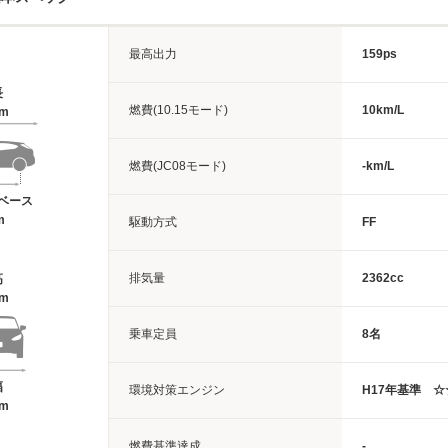
最高出力
159ps
長
燃費(10.15モード)
10km/L
7m
燃費(JC08モード)
-km/L
ベース
m
駆動方式
FF
排気量
2362cc
高
4m
乗車定員
8名
幅
環境対策エンジン
H17年基準 
3m
燃費基準達成
-