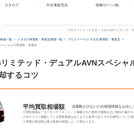
カタログ
中古車販売店
保険/ローン/他
アルファード（トヨタ） 2.4 V ASリミテッド
相場一覧
トヨタの車買取・車査定相場一覧
アルファード(トヨタ)の車買取・車査定
VNスペシャルの車買取・車査定
V ASリミテッド・デュアルAVNスペシ
却するコツ
平均買取相場額
流通数が少ないため相場情報をお出し
※買取相場は「カーセンサーネット」に掲載された物件の価格を元に独自の集計ロ
※本サイトに掲載している買取相場はあくまでも参考でありその正確性について保
※実際の査定額は車の装備や状態によって異なります。