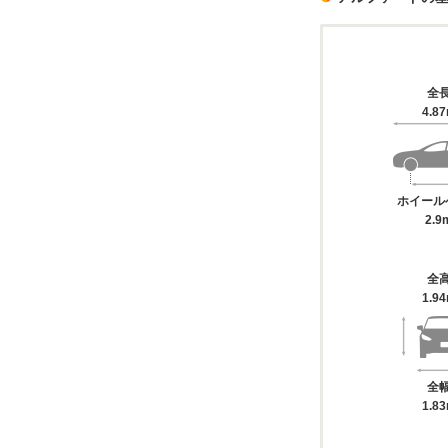
全
4.8
ホイール
2.9
全
1.9
全
1.8