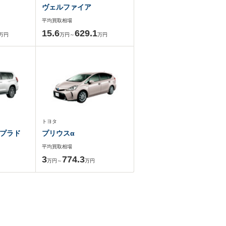
ヴェルファイア
平均買取相場
15.6
629.1
万円
万円～
万円
トヨタ
プラド
プリウスα
平均買取相場
3
774.3
万円～
万円