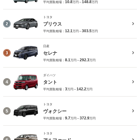
10.8
148.8
平均買取相場：
万円～
万円
トヨタ
プリウス
2
12.1
303.5
平均買取相場：
万円～
万円
日産
セレナ
3
8.1
292.3
平均買取相場：
万円～
万円
ダイハツ
タント
4
3
142.2
平均買取相場：
万円～
万円
トヨタ
ヴォクシー
5
9.7
372.9
平均買取相場：
万円～
万円
トヨタ