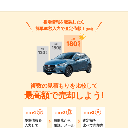
相場情報を確認したら
簡単90秒入力で査定依頼！
(無料)
複数の見積もりを比較して
最高額で売却しよう!
1
2
3
STEP
STEP
STEP
愛車情報を
買取店から
査定額を
入力して
電話、メール
比べて売却先