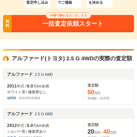
査定申し込み
でご連絡
を決める
90秒で終わるカンタン入力
無
一括査定依頼スタート
料
アルファード(トヨタ) 2.5 G 4WDの実際の査定額
アルファード
2.5 G 4WD
査定額
2011
6.0
年式 /
万km未満
50
ホワイト系 / 修復歴なし
万円
福岡県
2021
年
9
月売却
売却額：
50
万円
アルファード
2.5 G 4WD
査定額
2012
5.0
年式 /
万km未満
20
40
シルバー系 / 修復歴あり
万円～
万円