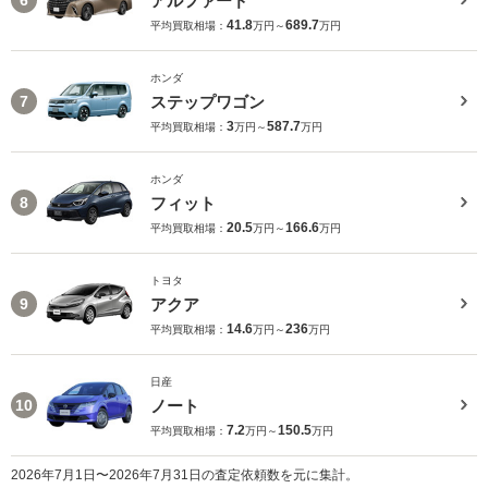
アルファード
6
41.8
689.7
平均買取相場：
万円～
万円
ホンダ
ステップワゴン
7
3
587.7
平均買取相場：
万円～
万円
ホンダ
フィット
8
20.5
166.6
平均買取相場：
万円～
万円
トヨタ
アクア
9
14.6
236
平均買取相場：
万円～
万円
日産
ノート
10
7.2
150.5
平均買取相場：
万円～
万円
2026年7月1日〜2026年7月31日の査定依頼数を元に集計。