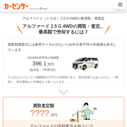
メニュー
アルファード（トヨタ） 2.5 G 4WDの車買取・車査定
アルファード 2.5 G 4WDの買取・査定。
最高額で売却するには？
買取相場算出には参照データが少ないため中古車平均小売相場を表示し
ています。
2026年8月平均小売相場
396.1
万円
+6.8
（前月比：
万円）
※上記はカーセンサー掲載物件の平均小売相場であり、査定相場ではありません。一般
的に、査定価格は小売価格より低くなります。
買取査定額
????
万円
アルファードの高額査定を狙うには、