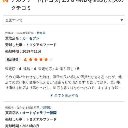
アルファード(トヨタ) 2.5 G 4WDを売却した人の
クチコミ
投稿者：mimi
都道府県：
北海道
買取店名：
カーセブン
売却した車：トヨタアルファード
売却時期：2019年11月
4
総合評価
4
4
4
5
査定額：
連絡：
査定対応：
車引渡し：
初めて問い合わせをした時は、調子の良い感じの店員だなぁと思ったが、他
店での買い取り価格を伝えると“頑張らせて頂きます”と言って頂き、買い取
り価格は他店より高かったし、対応も悪くはなかったので、まずまずな印象
だった。
▼ 全てを表示する
投稿者：なかやま
都道府県：
福岡県
買取店名：
オートギャラリー福岡
売却した車：トヨタアルファード
売却時期：2021年9月