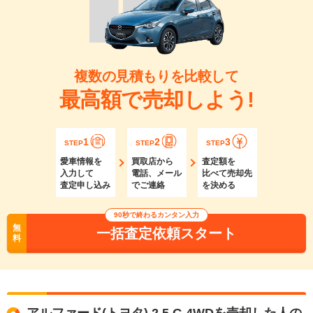
複数の見積もりを比較して
最高額で売却しよう!
1
2
3
STEP
STEP
STEP
愛車情報を
買取店から
査定額を
入力して
電話、メール
比べて売却先
査定申し込み
でご連絡
を決める
90秒で終わるカンタン入力
無
一括査定依頼スタート
料