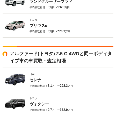
ランドクルーザープラド
3
1325
平均買取相場：
万円〜
万円
トヨタ
プリウスα
3
774.3
平均買取相場：
万円〜
万円
アルファード(トヨタ) 2.5 G 4WDと同一ボディタ
イプ車の車買取・査定相場
日産
セレナ
8.1
292.3
平均買取相場：
万円〜
万円
トヨタ
ヴォクシー
9.7
372.9
平均買取相場：
万円〜
万円