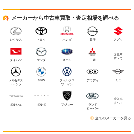
メーカーから中古車買取・査定相場を調べる
レクサス
トヨタ
ホンダ
日産
スズキ
国産車
すべて
ダイハツ
マツダ
スバル
三菱
メルセデス
BMW
フォルクス
アウディ
ミニ
・ベンツ
ワーゲン
輸入車
すべて
ポルシェ
ボルボ
プジョー
ランド
ローバー
全てのメーカーを見る