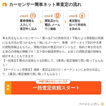
カーセンサー簡単ネット車査定の流れ
1
2
3
STEP
STEP
STEP
愛車情報を
買取店から
査定額を
入力して
電話､メール
比べて売却先
査定申し込み
でご連絡
を決める
車を売るならカーセンサーへ！選べる2つの売却方法！下取りより買取額が高価
になる方法が見つかるかも！他にもメーカー、車種、ボディタイプ別の中古車
の買取情報はもちろん、買取の流れや査定のポイントなど、初めて車を売る方
も安心の情報が満載です！五十音や都道府県から、お近くの買取店舗の情報を
紹介することもできます。
【一括査定】数社の見積もりを比較して、1番高い査定価格で買い取ってもらお
う！
【オークション型査定】連絡・査定は1社だけ！オークションにお任せ出品し
て、1番高い査定価格で買い取ってもらおう！
90秒で終わるカンタン入力
無
一括査定依頼スタート
料
ページトップへ