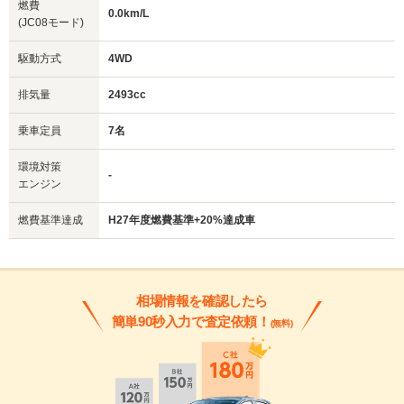
燃費
0.0km/L
(JC08モード)
駆動方式
4WD
排気量
2493cc
乗車定員
7名
環境対策
-
エンジン
燃費基準達成
H27年度燃費基準+20%達成車
相場情報を確認したら
簡単90秒入力で査定依頼！
(無料)