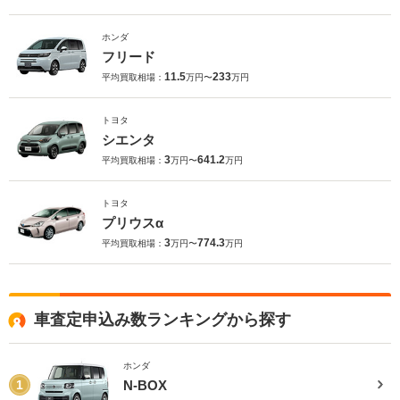
ホンダ
フリード
11.5
233
平均買取相場：
万円〜
万円
トヨタ
シエンタ
3
641.2
平均買取相場：
万円〜
万円
トヨタ
プリウスα
3
774.3
平均買取相場：
万円〜
万円
車査定申込み数ランキングから探す
ホンダ
N-BOX
1