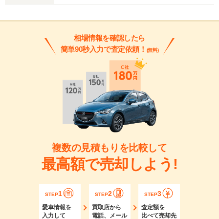
相場情報を確認したら
簡単90秒入力で査定依頼！
(無料)
複数の見積もりを比較して
最高額で売却しよう!
1
2
3
STEP
STEP
STEP
愛車情報を
買取店から
査定額を
入力して
電話、メール
比べて売却先