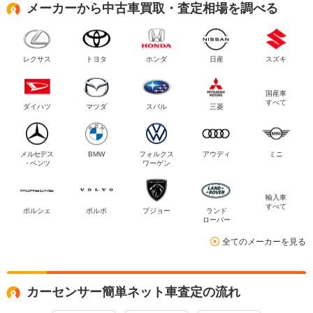
メーカーから中古車買取・査定相場を調べる
レクサス
トヨタ
ホンダ
日産
スズキ
国産車
すべて
ダイハツ
マツダ
スバル
三菱
メルセデス
BMW
フォルクス
アウディ
ミニ
・ベンツ
ワーゲン
輸入車
すべて
ポルシェ
ボルボ
プジョー
ランド
ローバー
全てのメーカーを見る
カーセンサー簡単ネット車査定の流れ