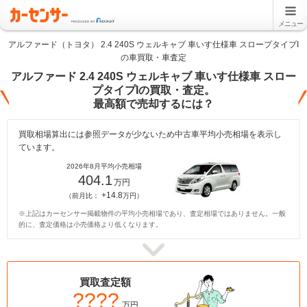
メニュー
アルファード（トヨタ） 2.4 240S ウェルキャブ 車いす仕様車 スロープタイプI
の車買取・車査定
アルファード 2.4 240S ウェルキャブ 車いす仕様車 スロー
プタイプIの買取・査定。
最高額で売却するには？
買取相場算出には参照データが少ないため中古車平均小売相場を表示し
ています。
2026年8月平均小売相場
404.1
万円
+14.8
（前月比：
万円）
※上記はカーセンサー掲載物件の平均小売相場であり、査定相場ではありません。一般
的に、査定価格は小売価格より低くなります。
買取査定額
????
万円