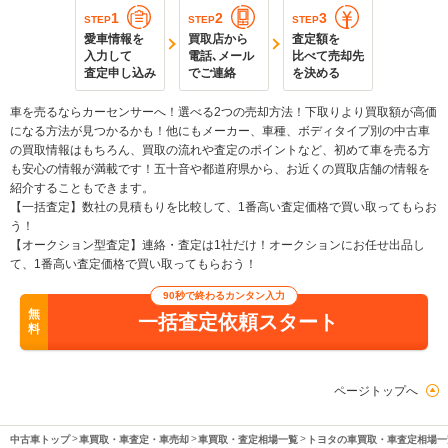
1
2
3
STEP
STEP
STEP
愛車情報を
買取店から
査定額を
入力して
電話､メール
比べて売却先
査定申し込み
でご連絡
を決める
車を売るならカーセンサーへ！選べる2つの売却方法！下取りより買取額が高価
になる方法が見つかるかも！他にもメーカー、車種、ボディタイプ別の中古車
の買取情報はもちろん、買取の流れや査定のポイントなど、初めて車を売る方
も安心の情報が満載です！五十音や都道府県から、お近くの買取店舗の情報を
紹介することもできます。
【一括査定】数社の見積もりを比較して、1番高い査定価格で買い取ってもらお
う！
【オークション型査定】連絡・査定は1社だけ！オークションにお任せ出品し
て、1番高い査定価格で買い取ってもらおう！
90秒で終わるカンタン入力
無
一括査定依頼スタート
料
ページトップへ
中古車トップ
車買取・車査定・車売却
車買取・査定相場一覧
トヨタの車買取・車査定相場一