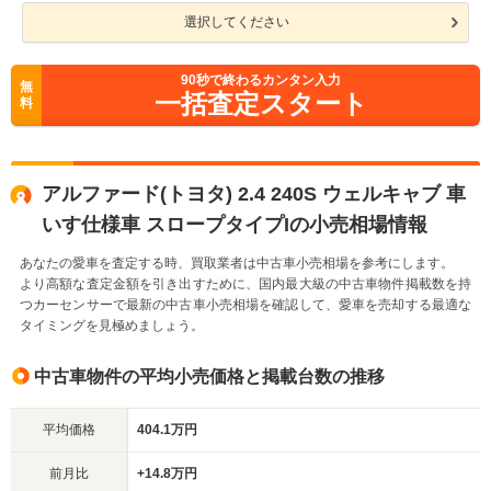
選択してください
90
秒で終わるカンタン入力
無
一括査定スタート
料
アルファード(トヨタ) 2.4 240S ウェルキャブ 車
いす仕様車 スロープタイプIの小売相場情報
あなたの愛車を査定する時、買取業者は中古車小売相場を参考にします。
より高額な査定金額を引き出すために、国内最大級の中古車物件掲載数を持
つカーセンサーで最新の中古車小売相場を確認して、愛車を売却する最適な
タイミングを見極めましょう。
中古車物件の平均小売価格と掲載台数の推移
平均価格
404.1万円
前月比
+14.8万円