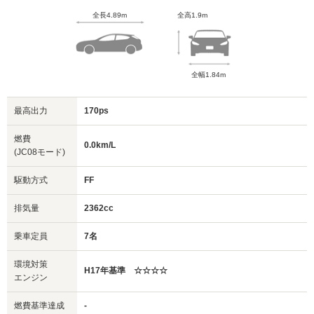
全長4.89m
全高1.9m
全幅1.84m
最高出力
170ps
燃費
0.0km/L
(JC08モード)
駆動方式
FF
排気量
2362cc
乗車定員
7名
環境対策
H17年基準 ☆☆☆☆
エンジン
燃費基準達成
-