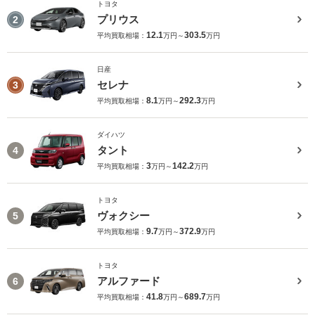
トヨタ
プリウス
2
12.1
303.5
平均買取相場：
万円～
万円
日産
セレナ
3
8.1
292.3
平均買取相場：
万円～
万円
ダイハツ
タント
4
3
142.2
平均買取相場：
万円～
万円
トヨタ
ヴォクシー
5
9.7
372.9
平均買取相場：
万円～
万円
トヨタ
アルファード
6
41.8
689.7
平均買取相場：
万円～
万円