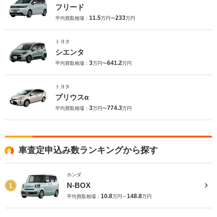
フリード
11.5
233
平均買取相場：
万円〜
万円
トヨタ
シエンタ
3
641.2
平均買取相場：
万円〜
万円
トヨタ
プリウスα
3
774.3
平均買取相場：
万円〜
万円
車査定申込み数ランキングから探す
ホンダ
N-BOX
1
10.8
148.8
平均買取相場：
万円～
万円