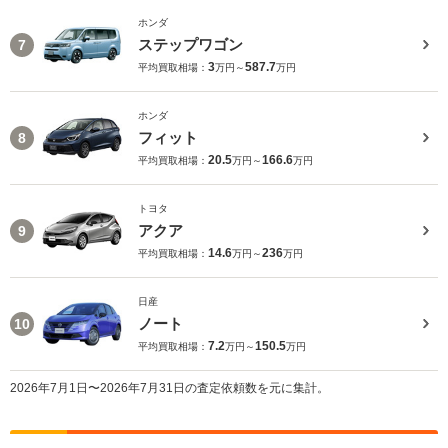
ホンダ
ステップワゴン
7
3
587.7
平均買取相場：
万円～
万円
ホンダ
フィット
8
20.5
166.6
平均買取相場：
万円～
万円
トヨタ
アクア
9
14.6
236
平均買取相場：
万円～
万円
日産
ノート
10
7.2
150.5
平均買取相場：
万円～
万円
2026年7月1日〜2026年7月31日の査定依頼数を元に集計。