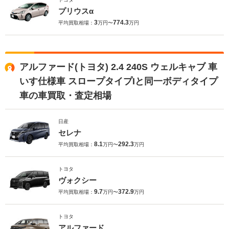
プリウスα
3
774.3
平均買取相場：
万円〜
万円
アルファード(トヨタ) 2.4 240S ウェルキャブ 車
いす仕様車 スロープタイプIと同一ボディタイプ
車の車買取・査定相場
日産
セレナ
8.1
292.3
平均買取相場：
万円〜
万円
トヨタ
ヴォクシー
9.7
372.9
平均買取相場：
万円〜
万円
トヨタ
アルファード