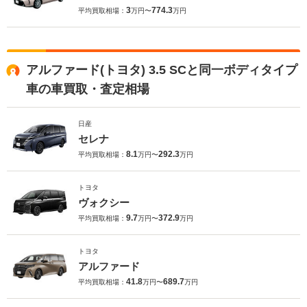
3
774.3
平均買取相場：
万円〜
万円
アルファード(トヨタ) 3.5 SCと同一ボディタイプ
車の車買取・査定相場
日産
セレナ
8.1
292.3
平均買取相場：
万円〜
万円
トヨタ
ヴォクシー
9.7
372.9
平均買取相場：
万円〜
万円
トヨタ
アルファード
41.8
689.7
平均買取相場：
万円〜
万円