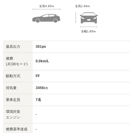
全長4.95m
全高1.94m
全幅1.85m
最高出力
301ps
燃費
0.0km/L
(JC08モード)
駆動方式
FF
排気量
3456cc
乗車定員
7名
環境対策
-
エンジン
燃費基準達成
-