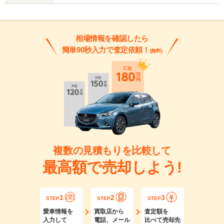
相場情報を確認したら
簡単90秒入力で査定依頼！
(無料)
複数の見積もりを比較して
最高額で売却しよう!
1
2
3
STEP
STEP
STEP
愛車情報を
買取店から
査定額を
入力して
電話、メール
比べて売却先