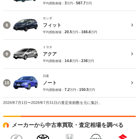
3
587.7
平均買取相場：
万円～
万円
ホンダ
フィット
8
20.5
166.6
平均買取相場：
万円～
万円
トヨタ
アクア
9
14.6
236
平均買取相場：
万円～
万円
日産
ノート
10
7.2
150.5
平均買取相場：
万円～
万円
2026年7月1日〜2026年7月31日の査定依頼数を元に集計。
メーカーから中古車買取・査定相場を調べる