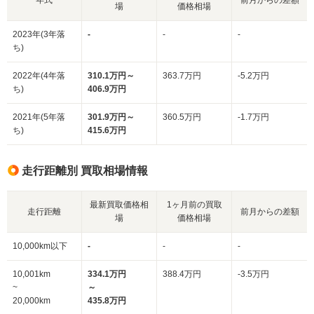
場
価格相場
2023年(3年落
-
-
-
ち)
2022年(4年落
310.1万円～
363.7万円
-5.2万円
ち)
406.9万円
2021年(5年落
301.9万円～
360.5万円
-1.7万円
ち)
415.6万円
走行距離別 買取相場情報
最新買取価格相
1ヶ月前の買取
走行距離
前月からの差額
場
価格相場
10,000km以下
-
-
-
10,001km
334.1万円
388.4万円
-3.5万円
~
～
20,000km
435.8万円