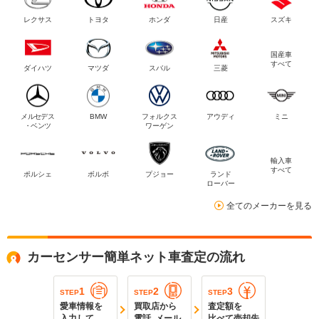
レクサス
トヨタ
ホンダ
日産
スズキ
国産車
すべて
ダイハツ
マツダ
スバル
三菱
メルセデス
BMW
フォルクス
アウディ
ミニ
・ベンツ
ワーゲン
輸入車
すべて
ポルシェ
ボルボ
プジョー
ランド
ローバー
全てのメーカーを見る
カーセンサー簡単ネット車査定の流れ
1
2
3
STEP
STEP
STEP
愛車情報を
買取店から
査定額を
入力して
電話､メール
比べて売却先