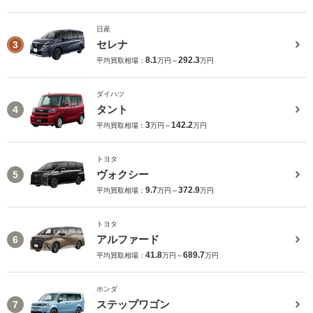
日産
セレナ
3
8.1
292.3
平均買取相場：
万円～
万円
ダイハツ
タント
4
3
142.2
平均買取相場：
万円～
万円
トヨタ
ヴォクシー
5
9.7
372.9
平均買取相場：
万円～
万円
トヨタ
アルファード
6
41.8
689.7
平均買取相場：
万円～
万円
ホンダ
ステップワゴン
7