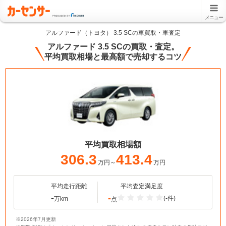
メニュー
アルファード（トヨタ） 3.5 SCの車買取・車査定
アルファード 3.5 SCの買取・査定。
平均買取相場と最高額で売却するコツ
平均買取相場額
306.3
413.4
万円～
万円
平均走行距離
平均査定満足度
-
-
(-件)
万km
点
※2026年7月更新