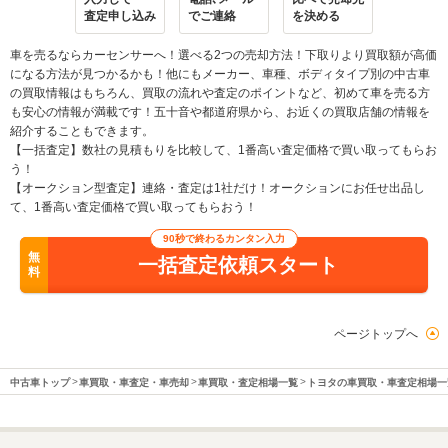
査定申し込み
でご連絡
を決める
車を売るならカーセンサーへ！選べる2つの売却方法！下取りより買取額が高価
になる方法が見つかるかも！他にもメーカー、車種、ボディタイプ別の中古車
の買取情報はもちろん、買取の流れや査定のポイントなど、初めて車を売る方
も安心の情報が満載です！五十音や都道府県から、お近くの買取店舗の情報を
紹介することもできます。
【一括査定】数社の見積もりを比較して、1番高い査定価格で買い取ってもらお
う！
【オークション型査定】連絡・査定は1社だけ！オークションにお任せ出品し
て、1番高い査定価格で買い取ってもらおう！
90秒で終わるカンタン入力
無
一括査定依頼スタート
料
ページトップへ
中古車トップ
車買取・車査定・車売却
車買取・査定相場一覧
トヨタの車買取・車査定相場一