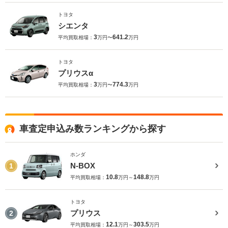
トヨタ
シエンタ
3
641.2
平均買取相場：
万円〜
万円
トヨタ
プリウスα
3
774.3
平均買取相場：
万円〜
万円
車査定申込み数ランキングから探す
ホンダ
N-BOX
1
10.8
148.8
平均買取相場：
万円～
万円
トヨタ
プリウス
2
12.1
303.5
平均買取相場：
万円～
万円