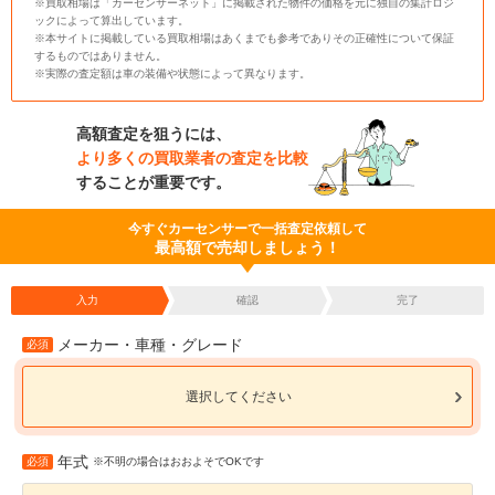
※買取相場は「カーセンサーネット」に掲載された物件の価格を元に独自の集計ロジ
ックによって算出しています。
※本サイトに掲載している買取相場はあくまでも参考でありその正確性について保証
するものではありません。
※実際の査定額は車の装備や状態によって異なります。
高額査定を狙うには、
より多くの買取業者の査定を比較
することが重要です。
今すぐカーセンサーで一括査定依頼して
最高額で売却しましょう！
入力
確認
完了
メーカー・車種・グレード
必須
選択してください
年式
必須
※不明の場合はおおよそでOKです