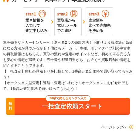
1
2
3
STEP
STEP
STEP
愛車情報を
買取店から
査定額を
入力して
電話､メール
比べて売却先
査定申し込み
でご連絡
を決める
車を売るならカーセンサーへ！選べる2つの売却方法！下取りより買取額が高価
になる方法が見つかるかも！他にもメーカー、車種、ボディタイプ別の中古車
の買取情報はもちろん、買取の流れや査定のポイントなど、初めて車を売る方
も安心の情報が満載です！五十音や都道府県から、お近くの買取店舗の情報を
紹介することもできます。
【一括査定】数社の見積もりを比較して、1番高い査定価格で買い取ってもらお
う！
【オークション型査定】連絡・査定は1社だけ！オークションにお任せ出品し
て、1番高い査定価格で買い取ってもらおう！
90秒で終わるカンタン入力
無
一括査定依頼スタート
料
ページトップへ