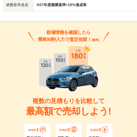
燃費基準達成
H27年度燃費基準+10%達成車
相場情報を確認したら
簡単90秒入力で査定依頼！
(無料)
複数の見積もりを比較して
最高額で売却しよう!
1
2
3
STEP
STEP
STEP