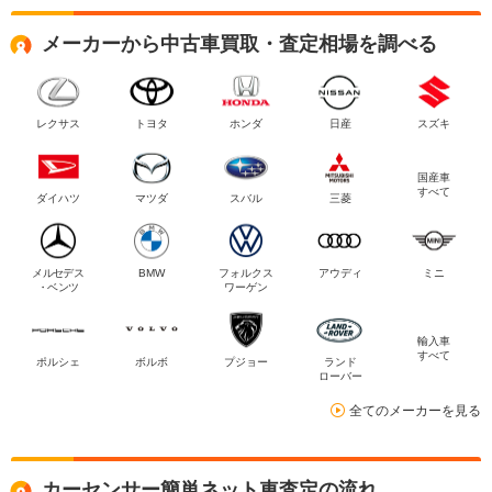
メーカーから中古車買取・査定相場を調べる
レクサス
トヨタ
ホンダ
日産
スズキ
国産車
すべて
ダイハツ
マツダ
スバル
三菱
メルセデス
BMW
フォルクス
アウディ
ミニ
・ベンツ
ワーゲン
輸入車
すべて
ポルシェ
ボルボ
プジョー
ランド
ローバー
全てのメーカーを見る
カーセンサー簡単ネット車査定の流れ