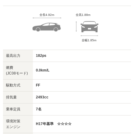
全長4.92m
全高1.88m
全幅1.85m
最高出力
182ps
燃費
0.0km/L
(JC08モード)
駆動方式
FF
排気量
2493cc
乗車定員
7名
環境対策
H17年基準 ☆☆☆☆
エンジン