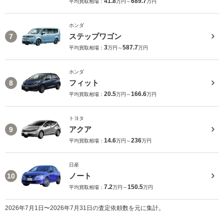
41.8
689.7
平均買取相場：
万円～
万円
ホンダ
ステップワゴン
7
3
587.7
平均買取相場：
万円～
万円
ホンダ
フィット
8
20.5
166.6
平均買取相場：
万円～
万円
トヨタ
アクア
9
14.6
236
平均買取相場：
万円～
万円
日産
ノート
10
7.2
150.5
平均買取相場：
万円～
万円
2026年7月1日〜2026年7月31日の査定依頼数を元に集計。