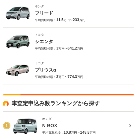
ホンダ
フリード
11.5
233
平均買取相場：
万円〜
万円
トヨタ
シエンタ
3
641.2
平均買取相場：
万円〜
万円
トヨタ
プリウスα
3
774.3
平均買取相場：
万円〜
万円
車査定申込み数ランキングから探す
ホンダ
N-BOX
1
10.8
148.8
平均買取相場：
万円～
万円