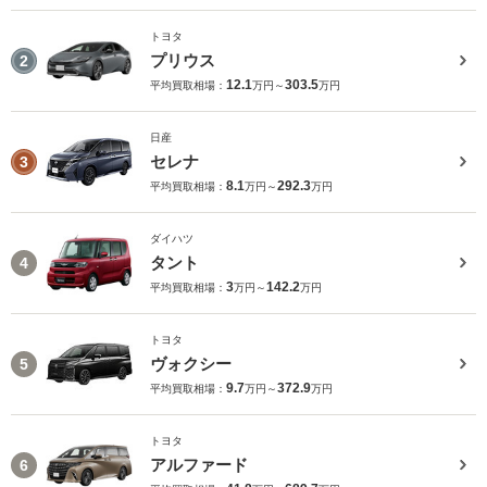
トヨタ
プリウス
2
12.1
303.5
平均買取相場：
万円～
万円
日産
セレナ
3
8.1
292.3
平均買取相場：
万円～
万円
ダイハツ
タント
4
3
142.2
平均買取相場：
万円～
万円
トヨタ
ヴォクシー
5
9.7
372.9
平均買取相場：
万円～
万円
トヨタ
アルファード
6