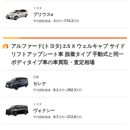
トヨタ
プリウスα
3
774.3
平均買取相場：
万円〜
万円
アルファード(トヨタ) 2.5 X ウェルキャブ サイド
リフトアップシート車 脱着タイプ 手動式と同一
ボディタイプ車の車買取・査定相場
日産
セレナ
8.1
292.3
平均買取相場：
万円〜
万円
トヨタ
ヴォクシー
9.7
372.9
平均買取相場：
万円〜
万円