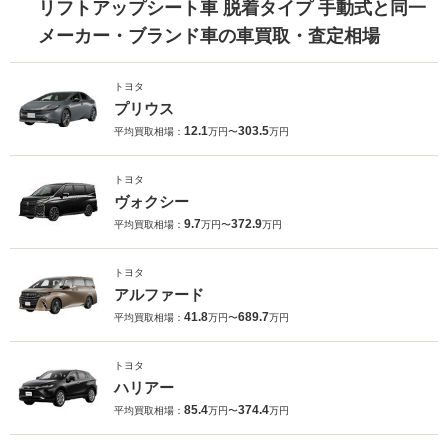
リフトアップシート車 脱着タイプ 手動式と同一
メーカー・ブランド車の車買取・査定相場
トヨタ
プリウス
12.1
303.5
平均買取相場：
万円〜
万円
トヨタ
ヴォクシー
9.7
372.9
平均買取相場：
万円〜
万円
トヨタ
アルファード
41.8
689.7
平均買取相場：
万円〜
万円
トヨタ
ハリアー
85.4
374.4
平均買取相場：
万円〜
万円