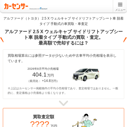
メニュー
アルファード（トヨタ） 2.5 X ウェルキャブ サイドリフトアップシート車 脱着
タイプ 手動式の車買取・車査定
アルファード 2.5 X ウェルキャブ サイドリフトアップシー
ト車 脱着タイプ 手動式の買取・査定。
最高額で売却するには？
買取相場算出には参照データが少ないため中古車平均小売相場を表示し
ています。
2026年8月平均小売相場
404.1
万円
+14.8
（前月比：
万円）
※上記はカーセンサー掲載物件の平均小売相場であり、査定相場ではありません。一般
的に、査定価格は小売価格より低くなります。
買取査定額
????
万円