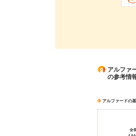
アルファー
の参考情
アルファードの
全
4.8