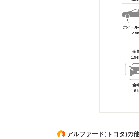
ホイール
2.9
全
1.9
全
1.8
アルファード(トヨタ)の