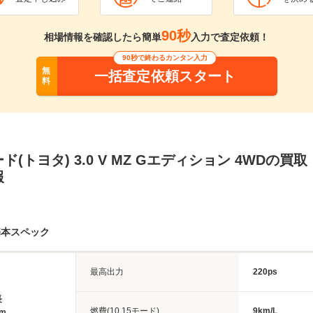
90秒
相場情報を確認したら簡単
入力で査定依頼！
90秒で終わるカンタン入力
無
一括査定依頼スタート
料
ド(トヨタ) 3.0 V MZ Gエディション 4WDの買
報
基本スペック
最高出力
220ps
長
燃費(10.15モード)
9km/L
4m