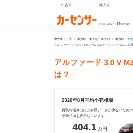
中古車
輸入車
中古車トップ
車買取・車査定・車売却
車買取・査定
アルファード(トヨタ) 3.0 V MZ Gエディション 4WDの
アルファード 3.0 V
は？
2026年8月平均小売相場
買取相場算出には参照データが少ないため中
小売相場を表示しています。
404.1
万円