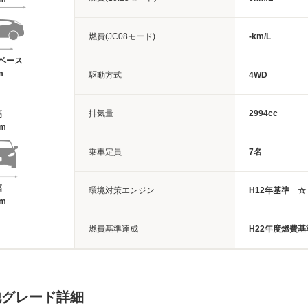
燃費(JC08モード)
-km/L
ベース
m
駆動方式
4WD
排気量
2994cc
高
4m
乗車定員
7名
幅
環境対策エンジン
H12年基準 ☆
1m
燃費基準達成
H22年度燃費
他グレード詳細