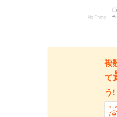
平
複
て
う!
STEP