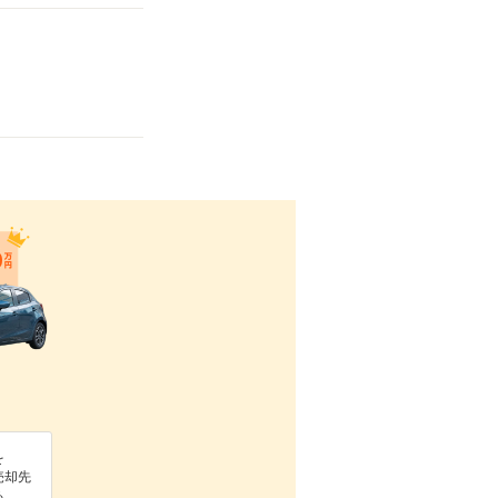
を
売却先
る