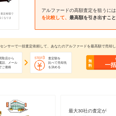
アルファードの高額査定を狙うには
、査定相場で
を比較して、
最高額を引き出すこと
低くなりま
センサーで一括査定依頼して、あなたのアルファードを最高額で売却し
3
STEP
買取店から
査定額を
無
電話、メール
比べて売却先
一
料
でご連絡
を決める
最大30社の査定が