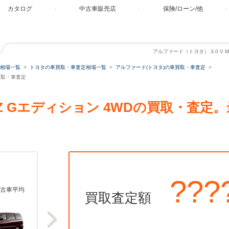
カタログ
中古車販売店
保険/ローン/他
アルファード（トヨタ） 3.0 V 
相場一覧
トヨタの車買取・車査定相場一覧
アルファード(トヨタ)の車買取・車査定
車買取・車査定
 MZ Gエディション 4WDの買取・査
???
古車平均
買取査定額