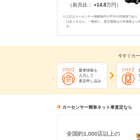
（前月比：
+14.8
万円）
※上記はカーセンサー掲載物件の平均小売相場であり
はありません。一般的に、査定価格は小売価格より
す。
今すぐカー
1
2
STEP
STEP
愛車情報を
入力して
査定申し込み
カーセンサー簡単ネット車査定なら
全国約1,000店以上の