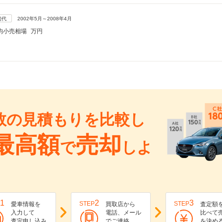
初代
2002年5月～2008年4月
均小売相場
万円
数の見積もりを比較し
最高額
売却
で
しよ
1
2
3
STEP
STEP
愛車情報を
買取店から
査定額
入力して
電話、メール
比べて
査定申し込み
でご連絡
を決め