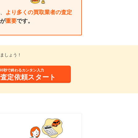
、
より多くの買取業者の査定
が
重要
です。
ましょう！
90秒で終わるカンタン入力
括査定依頼スタート