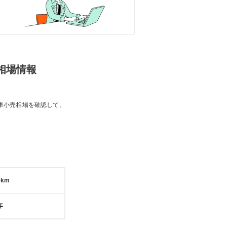
売相場情報
車小売相場を確認して、
6km
年