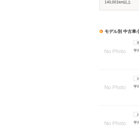
140,001km以上
モデル別 中古車
平
平
平