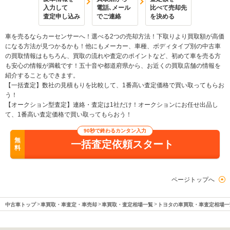
入力して
電話､メール
比べて売却先
査定申し込み
でご連絡
を決める
車を売るならカーセンサーへ！選べる2つの売却方法！下取りより買取額が高価
になる方法が見つかるかも！他にもメーカー、車種、ボディタイプ別の中古車
の買取情報はもちろん、買取の流れや査定のポイントなど、初めて車を売る方
も安心の情報が満載です！五十音や都道府県から、お近くの買取店舗の情報を
紹介することもできます。
【一括査定】数社の見積もりを比較して、1番高い査定価格で買い取ってもらお
う！
【オークション型査定】連絡・査定は1社だけ！オークションにお任せ出品し
て、1番高い査定価格で買い取ってもらおう！
90秒で終わるカンタン入力
無
一括査定依頼スタート
料
ページトップへ
中古車トップ
車買取・車査定・車売却
車買取・査定相場一覧
トヨタの車買取・車査定相場一