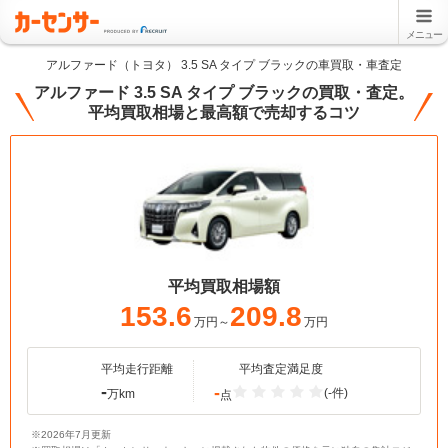
メニュー
アルファード（トヨタ） 3.5 SA タイプ ブラックの車買取・車査定
アルファード 3.5 SA タイプ ブラックの買取・査定。
平均買取相場と最高額で売却するコツ
平均買取相場額
153.6
209.8
万円～
万円
平均走行距離
平均査定満足度
-
-
(-件)
万km
点
※2026年7月更新