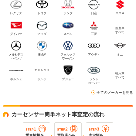
レクサス
トヨタ
ホンダ
日産
スズキ
国産車
すべて
ダイハツ
マツダ
スバル
三菱
メルセデス
BMW
フォルクス
アウディ
ミニ
・ベンツ
ワーゲン
輸入車
すべて
ポルシェ
ボルボ
プジョー
ランド
ローバー
全てのメーカーを見る
カーセンサー簡単ネット車査定の流れ
1
2
3
STEP
STEP
STEP
愛車情報を
買取店から
査定額を