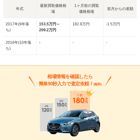
最新買取価格相
1ヶ月前の買取
年式
前月からの差額
場
価格相場
2017年(9年落
153.5万円～
182.8万円
-1.5万円
ち)
209.2万円
2016年(10年落
-
-
-
ち)
相場情報を確認したら
簡単90秒入力で査定依頼！
(無料)