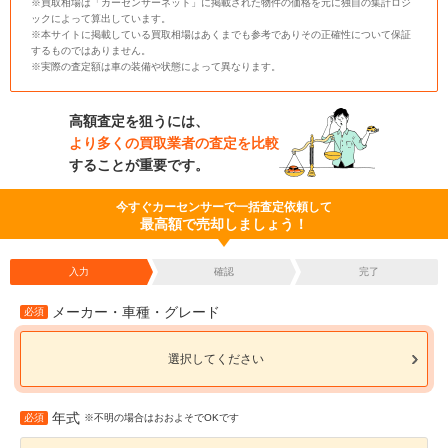
※買取相場は「カーセンサーネット」に掲載された物件の価格を元に独自の集計ロジ
ックによって算出しています。
※本サイトに掲載している買取相場はあくまでも参考でありその正確性について保証
するものではありません。
※実際の査定額は車の装備や状態によって異なります。
高額査定を狙うには、
より多くの買取業者の査定を比較
することが重要です。
今すぐカーセンサーで一括査定依頼して
最高額で売却しましょう！
入力
確認
完了
メーカー・車種・グレード
必須
選択してください
年式
必須
※不明の場合はおおよそでOKです