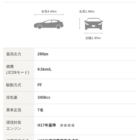
全長4.94m
全高1.88m
全幅1.85m
最高出力
280ps
燃費
9.5km/L
(JC08モード)
駆動方式
FF
排気量
3456cc
乗車定員
7名
環境対策
H17年基準 ☆☆☆☆
エンジン