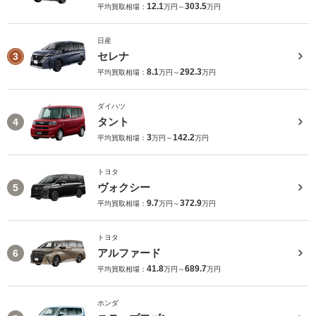
12.1
303.5
平均買取相場：
万円～
万円
日産
セレナ
3
8.1
292.3
平均買取相場：
万円～
万円
ダイハツ
タント
4
3
142.2
平均買取相場：
万円～
万円
トヨタ
ヴォクシー
5
9.7
372.9
平均買取相場：
万円～
万円
トヨタ
アルファード
6
41.8
689.7
平均買取相場：
万円～
万円
ホンダ