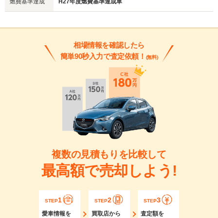
燃費基準達成
H27年度燃費基準達成車
相場情報を確認したら
簡単90秒入力で査定依頼！
(無料)
複数の見積もりを比較して
最高額で売却しよう!
1
2
3
STEP
STEP
STEP
愛車情報を
買取店から
査定額を