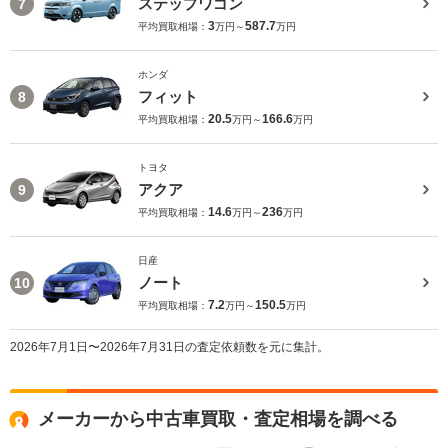
ステップワゴン
7
3
587.7
平均買取相場：
万円～
万円
ホンダ
フィット
8
20.5
166.6
平均買取相場：
万円～
万円
トヨタ
アクア
9
14.6
236
平均買取相場：
万円～
万円
日産
ノート
10
7.2
150.5
平均買取相場：
万円～
万円
2026年7月1日〜2026年7月31日の査定依頼数を元に集計。
メーカーから中古車買取・査定相場を調べる