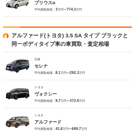
プリウスα
3
774.3
平均買取相場：
万円〜
万円
アルファード(トヨタ) 3.5 SA タイプ ブラックと
同一ボディタイプ車の車買取・査定相場
日産
セレナ
8.1
292.3
平均買取相場：
万円〜
万円
トヨタ
ヴォクシー
9.7
372.9
平均買取相場：
万円〜
万円
トヨタ
アルファード
41.8
689.7
平均買取相場：
万円〜
万円