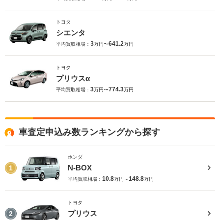
トヨタ
シエンタ
3
641.2
平均買取相場：
万円〜
万円
トヨタ
プリウスα
3
774.3
平均買取相場：
万円〜
万円
車査定申込み数ランキングから探す
ホンダ
N-BOX
1
10.8
148.8
平均買取相場：
万円～
万円
トヨタ
プリウス
2