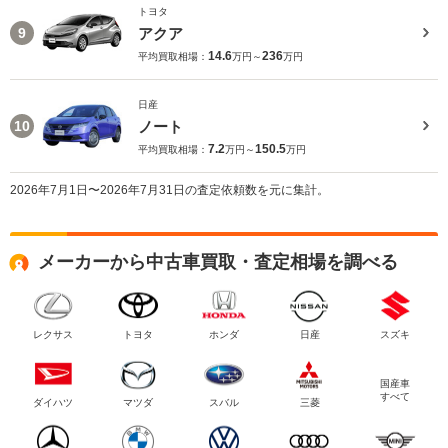
トヨタ
アクア
9
14.6
236
平均買取相場：
万円～
万円
日産
ノート
10
7.2
150.5
平均買取相場：
万円～
万円
2026年7月1日〜2026年7月31日の査定依頼数を元に集計。
メーカーから中古車買取・査定相場を調べる
レクサス
トヨタ
ホンダ
日産
スズキ
国産車
すべて
ダイハツ
マツダ
スバル
三菱