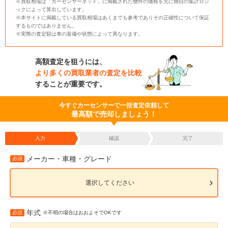
※買取相場は「カーセンサーネット」に掲載された物件の価格を元に独自の集計ロジ
ックによって算出しています。
※本サイトに掲載している買取相場はあくまでも参考でありその正確性について保証
するものではありません。
※実際の査定額は車の装備や状態によって異なります。
高額査定を狙うには、
より多くの買取業者の査定を比較
することが重要です。
今すぐカーセンサーで一括査定依頼して
最高額で売却しましょう！
入力
確認
完了
メーカー・車種・グレード
必須
選択してください
年式
必須
※不明の場合はおおよそでOKです