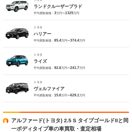
ランドクルーザープラド
3
1325
平均買取相場：
万円〜
万円
トヨタ
ハリアー
85.4
374.4
平均買取相場：
万円〜
万円
トヨタ
ライズ
92.6
241.7
平均買取相場：
万円〜
万円
トヨタ
ヴェルファイア
15.6
629.1
平均買取相場：
万円〜
万円
アルファード(トヨタ) 2.5 S タイプゴールドIIと同
一ボディタイプ車の車買取・査定相場