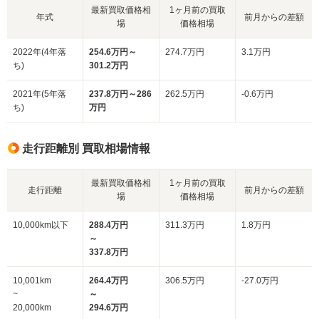
最新買取価格相
1ヶ月前の買取
年式
前月からの差額
場
価格相場
2022年(4年落
254.6万円～
274.7万円
3.1万円
ち)
301.2万円
2021年(5年落
237.8万円～286
262.5万円
-0.6万円
ち)
万円
走行距離別 買取相場情報
最新買取価格相
1ヶ月前の買取
走行距離
前月からの差額
場
価格相場
10,000km以下
288.4万円
311.3万円
1.8万円
～
337.8万円
10,001km
264.4万円
306.5万円
-27.0万円
~
～
20,000km
294.6万円