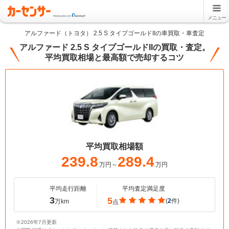
メニュー
アルファード（トヨタ） 2.5 S タイプゴールドIIの車買取・車査定
アルファード 2.5 S タイプゴールドIIの買取・査定。
平均買取相場と最高額で売却するコツ
平均買取相場額
239.8
289.4
万円～
万円
平均走行距離
平均査定満足度
3
5
(
2
件)
万km
点
※2026年7月更新