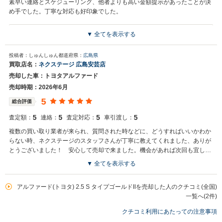
素早い連絡とスケジューリング、他者よりも高い金額提示があったことが決
め手でした。丁寧な対応も好印象でした。
▼ 全てを表示する
買取店からの返信
お世話になっております。 株式会社ネクステージでございます。 この
投稿者：しゅんしゅん
都道府県：
広島県
度はネクステージをご利用いただきまして誠にありがとうございまし
買取店名：
ネクステージ 広島安芸店
た。 弊社スタッフの接客をお褒め頂き光栄です。 今後もご満足いただ
売却した車：トヨタアルファード
けるよう精進してまいります。 スタッフ一同、またのご利用お待ちし
ております。
売却時期：2026年6月
5
総合評価
5
5
5
5
査定額：
連絡：
査定対応：
車引渡し：
複数の買い取り業者が来られ、質問された時などに、どうすればいいかわか
らない時、ネクステージのスタッフさんが丁寧に教えてくれました、ありが
とうございました！ 安心して売却で来ました。機会があれば次回も宜しく
お願いしたいと思います！
▼ 全てを表示する
買取店からの返信
お世話になっております。株式会社ネクステージでございます。この
アルファード(トヨタ) 2.5 S タイプゴールドIIを売却した人のクチコミ(全国)
度はネクステージをご利用いただきまして誠にありがとうございまし
一覧へ(2件)
た。弊社スタッフの接客をお褒め頂き光栄です。今後もご満足いただ
クチコミ利用にあたっての注意事項
けるよう精進してまいります。スタッフ一同、またのご利用お待ちし