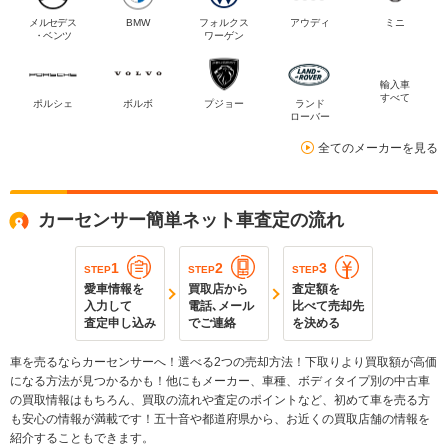
メルセデス
BMW
フォルクス
アウディ
ミニ
・ベンツ
ワーゲン
輸入車
すべて
ポルシェ
ボルボ
プジョー
ランド
ローバー
全てのメーカーを見る
カーセンサー簡単ネット車査定の流れ
1
2
3
STEP
STEP
STEP
愛車情報を
買取店から
査定額を
入力して
電話､メール
比べて売却先
査定申し込み
でご連絡
を決める
車を売るならカーセンサーへ！選べる2つの売却方法！下取りより買取額が高価
になる方法が見つかるかも！他にもメーカー、車種、ボディタイプ別の中古車
の買取情報はもちろん、買取の流れや査定のポイントなど、初めて車を売る方
も安心の情報が満載です！五十音や都道府県から、お近くの買取店舗の情報を
紹介することもできます。