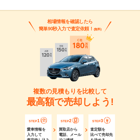
相場情報を確認したら
簡単90秒入力で査定依頼！
(無料)
複数の見積もりを比較して
最高額で売却しよう!
1
2
3
STEP
STEP
STEP
愛車情報を
買取店から
査定額を
入力して
電話、メール
比べて売却先