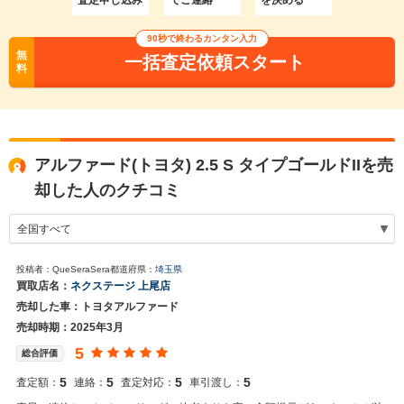
査定申し込み
でご連絡
を決める
90秒で終わるカンタン入力
無
一括査定依頼スタート
料
アルファード(トヨタ) 2.5 S タイプゴールドIIを売
却した人のクチコミ
投稿者：QueSeraSera
都道府県：
埼玉県
買取店名：
ネクステージ 上尾店
売却した車：トヨタアルファード
売却時期：2025年3月
5
総合評価
5
5
5
5
査定額：
連絡：
査定対応：
車引渡し：