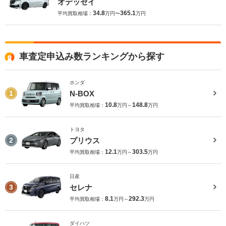
オデッセイ
34.8
365.1
平均買取相場：
万円〜
万円
車査定申込み数ランキングから探す
ホンダ
N-BOX
1
10.8
148.8
平均買取相場：
万円～
万円
トヨタ
プリウス
2
12.1
303.5
平均買取相場：
万円～
万円
日産
セレナ
3
8.1
292.3
平均買取相場：
万円～
万円
ダイハツ