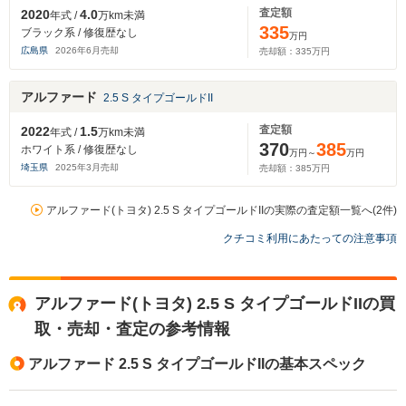
査定額
2020
4.0
年式 /
万km未満
335
ブラック系 / 修復歴なし
万円
広島県
2026
年
6
月売却
売却額：
335
万円
アルファード
2.5 S タイプゴールドII
査定額
2022
1.5
年式 /
万km未満
370
385
ホワイト系 / 修復歴なし
万円～
万円
埼玉県
2025
年
3
月売却
売却額：
385
万円
アルファード(トヨタ) 2.5 S タイプゴールドIIの実際の査定額一覧へ(2件)
クチコミ利用にあたっての注意事項
アルファード(トヨタ) 2.5 S タイプゴールドIIの買
取・売却・査定の参考情報
アルファード 2.5 S タイプゴールドIIの基本スペック