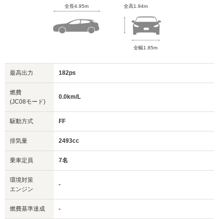
全長4.95m
全高1.94m
全幅1.85m
最高出力
182ps
燃費
0.0km/L
(JC08モード)
駆動方式
FF
排気量
2493cc
乗車定員
7名
環境対策
-
エンジン
燃費基準達成
-