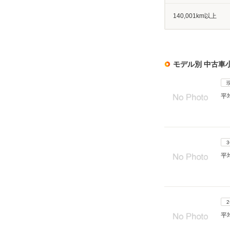
140,001km以上
モデル別 中古車
平
平
平