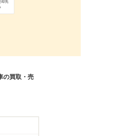
売却先
る
着車の買取・売