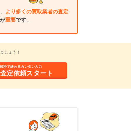
、
より多くの買取業者の査定
が
重要
です。
ましょう！
90秒で終わるカンタン入力
括査定依頼スタート