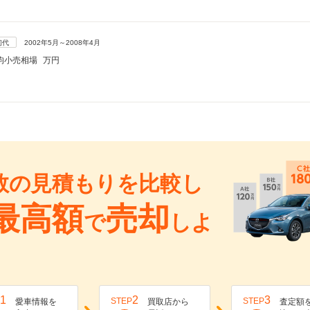
初代
2002年5月～2008年4月
均小売相場
万円
数の見積もりを比較し
最高額
売却
で
しよ
1
2
3
STEP
STEP
愛車情報を
買取店から
査定額