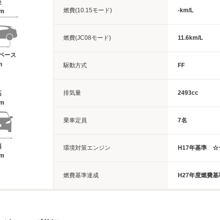
長
燃費(10.15モード)
-km/L
2m
燃費(JC08モード)
11.6km/L
ベース
m
駆動方式
FF
排気量
2493cc
高
8m
乗車定員
7名
幅
環境対策エンジン
H17年基準 
5m
燃費基準達成
H27年度燃費基