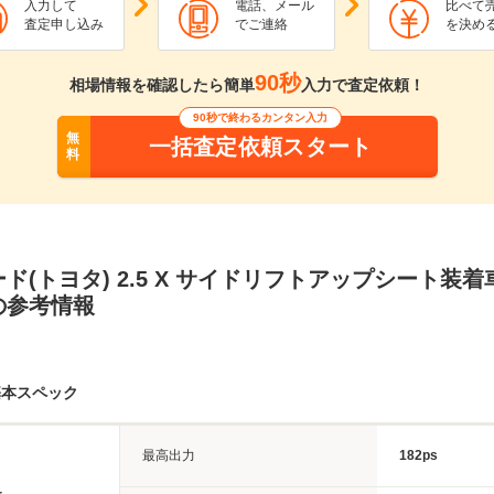
入力して
電話、メール
比べて
査定申し込み
でご連絡
を決め
90秒
相場情報を確認したら簡単
入力で査定依頼！
90秒で終わるカンタン入力
無
一括査定依頼スタート
料
ド(トヨタ) 2.5 X サイドリフトアップシート装
の参考情報
基本スペック
最高出力
182ps