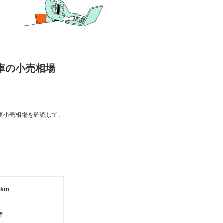
着車の小売相場
車小売相場を確認して、
6km
年