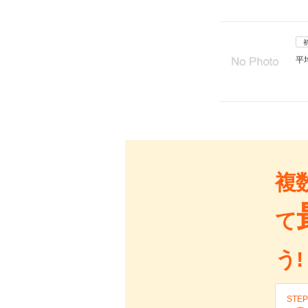
平
複
て
う!
STEP