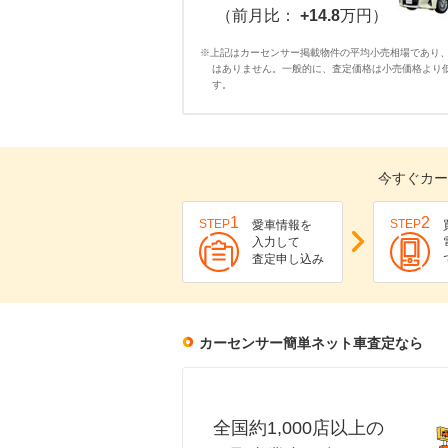
（前月比：
+14.8
万円）
※上記はカーセンサー掲載物件の平均小売相場であり
はありません。一般的に、査定価格は小売価格より
す。
今すぐカー
1
2
STEP
STEP
愛車情報を
入力して
査定申し込み
カーセンサー簡単ネット車査定なら
全国約1,000店以上の