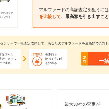
アルファードの高額査定を狙うには
、査定相場で
を比較して、
最高額を引き出すこと
低くなりま
センサーで一括査定依頼して、あなたのアルファードを最高額で売却し
3
STEP
買取店から
査定額を
無
電話、メール
比べて売却先
一
料
でご連絡
を決める
最大30社の査定が