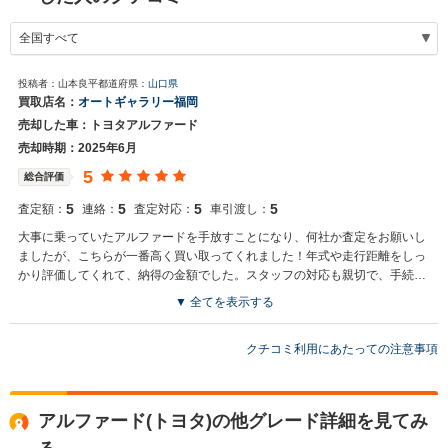
投稿者：山本良平
都道府県：
山口県
買取店名：
オートギャラリー福岡
売却した車：トヨタアルファード
売却時期：2025年6月
5
総合評価
5
5
5
5
査定額：
連絡：
査定対応：
車引渡し：
大事に乗っていたアルファードを手放すことになり、何社か査定をお願いし
ましたが、こちらが一番高く買い取ってくれました！年式や走行距離をしっ
かり評価してくれて、納得の金額でした。スタッフの対応も親切で、手続き
もスムーズに進み、大満足です。ありがとうございました！
▼ 全てを表示する
クチコミ利用にあたっての注意事項
アルファード(トヨタ)の他グレード詳細を見てみ