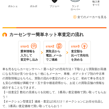
輸入車
すべて
ポルシェ
ボルボ
プジョー
ランド
ローバー
全てのメーカーを見る
カーセンサー簡単ネット車査定の流れ
1
2
3
STEP
STEP
STEP
愛車情報を
買取店から
査定額を
入力して
電話､メール
比べて売却先
査定申し込み
でご連絡
を決める
車を売るならカーセンサーへ！選べる2つの売却方法！下取りより買取額が高価
になる方法が見つかるかも！他にもメーカー、車種、ボディタイプ別の中古車
の買取情報はもちろん、買取の流れや査定のポイントなど、初めて車を売る方
も安心の情報が満載です！五十音や都道府県から、お近くの買取店舗の情報を
紹介することもできます。
【一括査定】数社の見積もりを比較して、1番高い査定価格で買い取ってもらお
う！
【オークション型査定】連絡・査定は1社だけ！オークションにお任せ出品し
て、1番高い査定価格で買い取ってもらおう！