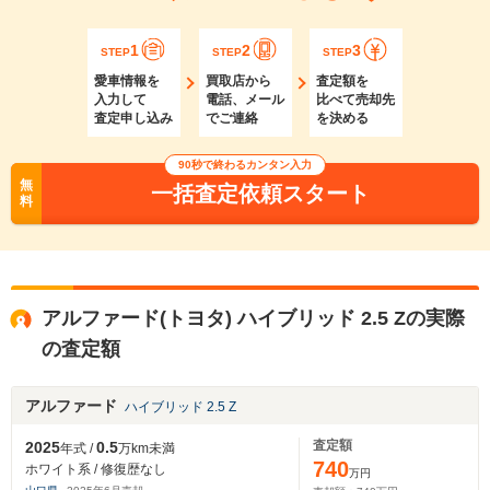
1
2
3
STEP
STEP
STEP
愛車情報を
買取店から
査定額を
入力して
電話、メール
比べて売却先
査定申し込み
でご連絡
を決める
90秒で終わるカンタン入力
無
一括査定依頼スタート
料
アルファード(トヨタ) ハイブリッド 2.5 Zの実際
の査定額
アルファード
ハイブリッド 2.5 Z
査定額
2025
0.5
年式 /
万km未満
740
ホワイト系 / 修復歴なし
万円