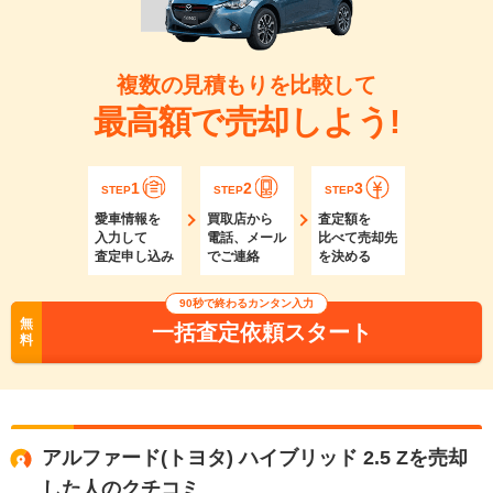
複数の見積もりを比較して
最高額で売却しよう!
1
2
3
STEP
STEP
STEP
愛車情報を
買取店から
査定額を
入力して
電話、メール
比べて売却先
査定申し込み
でご連絡
を決める
90秒で終わるカンタン入力
無
一括査定依頼スタート
料
アルファード(トヨタ) ハイブリッド 2.5 Zを売却
した人のクチコミ