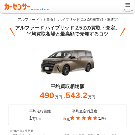
メニュー
アルファード（トヨタ） ハイブリッド 2.5 Zの車買取・車査定
アルファード ハイブリッド 2.5 Zの買取・査定。
平均買取相場と最高額で売却するコツ
平均買取相場額
490
543.2
万円～
万円
平均走行距離
平均査定満足度
1
5
(
1
件)
万km
点
※2026年7月更新