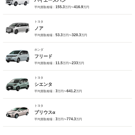
ハイエースバン
155.3
416.9
平均買取相場：
万円〜
万円
トヨタ
ノア
53.3
320.3
平均買取相場：
万円〜
万円
ホンダ
フリード
11.5
233
平均買取相場：
万円〜
万円
トヨタ
シエンタ
3
641.2
平均買取相場：
万円〜
万円
トヨタ
プリウスα
3
774.3
平均買取相場：
万円〜
万円