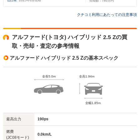
山口県
2025
年
6
月売却
売却額：
740
万円
クチコミ利用にあたっての注意事項
アルファード(トヨタ) ハイブリッド 2.5 Zの買
取・売却・査定の参考情報
アルファード ハイブリッド 2.5 Zの基本スペック
全長5.0m
全高1.94m
全幅1.85m
最高出力
190ps
燃費
0.0km/L
(JC08モード)