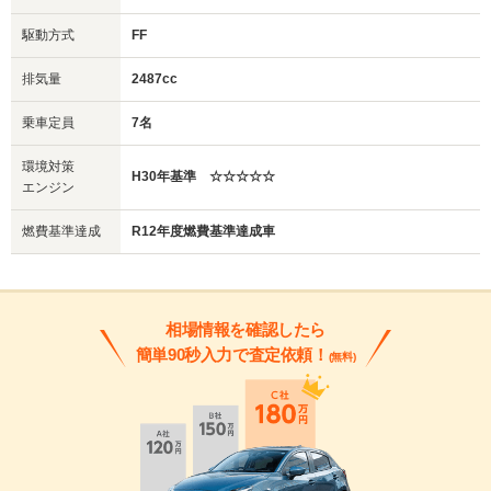
駆動方式
FF
排気量
2487cc
乗車定員
7名
環境対策
H30年基準 ☆☆☆☆☆
エンジン
燃費基準達成
R12年度燃費基準達成車
相場情報を確認したら
簡単90秒入力で査定依頼！
(無料)