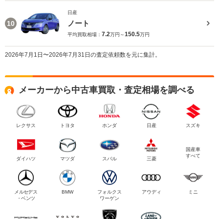
日産
ノート
10
7.2
150.5
平均買取相場：
万円～
万円
2026年7月1日〜2026年7月31日の査定依頼数を元に集計。
メーカーから中古車買取・査定相場を調べる
レクサス
トヨタ
ホンダ
日産
スズキ
国産車
すべて
ダイハツ
マツダ
スバル
三菱
メルセデス
BMW
フォルクス
アウディ
ミニ
・ベンツ
ワーゲン