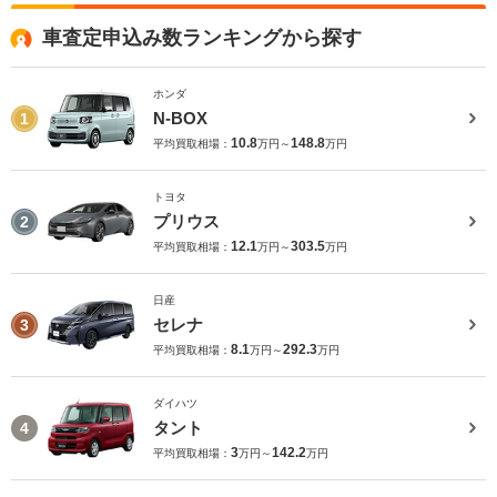
車査定申込み数ランキングから探す
ホンダ
N-BOX
1
10.8
148.8
平均買取相場：
万円～
万円
トヨタ
プリウス
2
12.1
303.5
平均買取相場：
万円～
万円
日産
セレナ
3
8.1
292.3
平均買取相場：
万円～
万円
ダイハツ
タント
4
3
142.2
平均買取相場：
万円～
万円