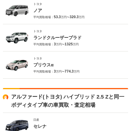
トヨタ
ノア
53.3
320.3
平均買取相場：
万円〜
万円
トヨタ
ランドクルーザープラド
3
1325
平均買取相場：
万円〜
万円
トヨタ
プリウスα
3
774.3
平均買取相場：
万円〜
万円
アルファード(トヨタ) ハイブリッド 2.5 Zと同一
ボディタイプ車の車買取・査定相場
日産
セレナ