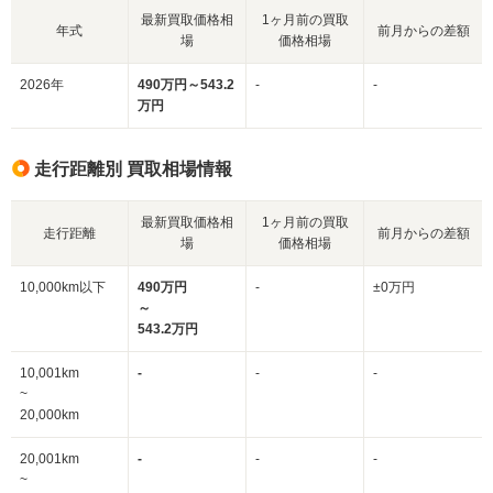
最新買取価格相
1ヶ月前の買取
年式
前月からの差額
場
価格相場
2026年
490万円～543.2
-
-
万円
走行距離別 買取相場情報
最新買取価格相
1ヶ月前の買取
走行距離
前月からの差額
場
価格相場
10,000km以下
490万円
-
±0万円
～
543.2万円
10,001km
-
-
-
~
20,000km
20,001km
-
-
-
~