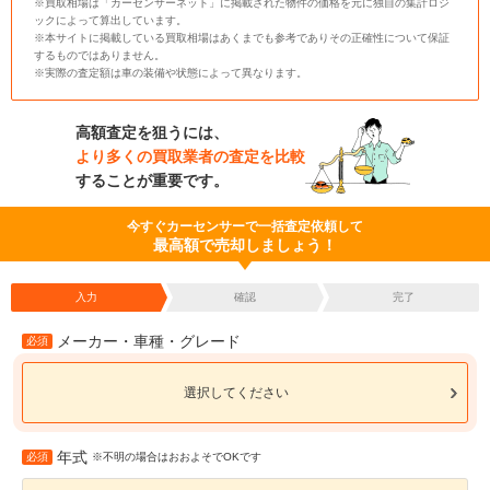
※買取相場は「カーセンサーネット」に掲載された物件の価格を元に独自の集計ロジ
ックによって算出しています。
※本サイトに掲載している買取相場はあくまでも参考でありその正確性について保証
するものではありません。
※実際の査定額は車の装備や状態によって異なります。
高額査定を狙うには、
より多くの買取業者の査定を比較
することが重要です。
今すぐカーセンサーで一括査定依頼して
最高額で売却しましょう！
入力
確認
完了
メーカー・車種・グレード
必須
選択してください
年式
必須
※不明の場合はおおよそでOKです