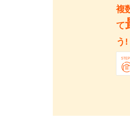
複
て
う!
STEP