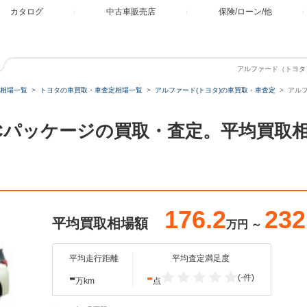
カタログ
中古車販売店
保険/ローン/他
アルファード（トヨタ）
相場一覧
トヨタの車買取・車査定相場一覧
アルファード(トヨタ)の車買取・車査定
アルフ
SA Cパッケージの買取・査定。平均買
176.2
232
平均買取相場額
万円
～
平均走行距離
平均査定満足度
-
-
(-件)
万km
点