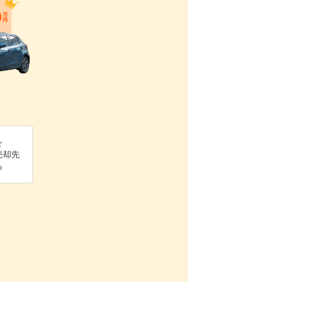
を
売却先
る