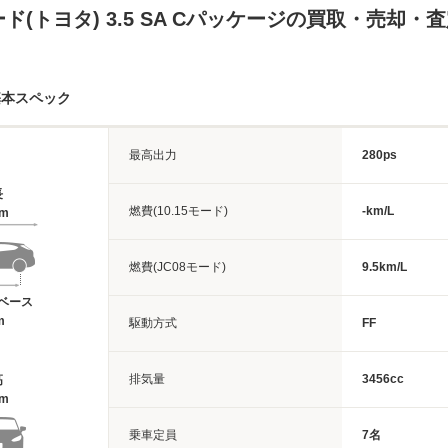
ド(トヨタ) 3.5 SA Cパッケージの買取・売却・
基本スペック
最高出力
280ps
長
燃費(10.15モード)
-km/L
4m
燃費(JC08モード)
9.5km/L
ベース
m
駆動方式
FF
排気量
3456cc
高
8m
乗車定員
7名