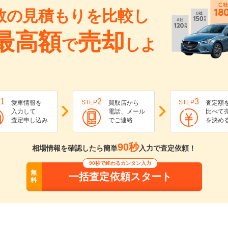
数の見積もりを比較し
最高額
売却
で
しよ
1
2
3
STEP
STEP
愛車情報を
買取店から
査定額
入力して
電話、メール
比べて
査定申し込み
でご連絡
を決め
90秒
相場情報を確認したら簡単
入力で査定依頼！
90秒で終わるカンタン入力
無
一括査定依頼スタート
料