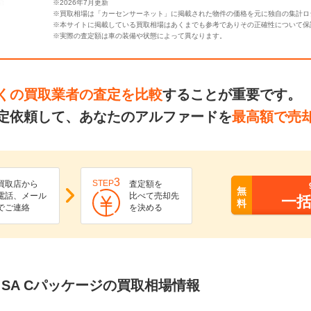
※2026年7月更新
※買取相場は「カーセンサーネット」に掲載された物件の価格を元に独自の集計ロ
※本サイトに掲載している買取相場はあくまでも参考でありその正確性について保
※実際の査定額は車の装備や状態によって異なります。
くの買取業者の査定を比較
することが重要です。
定依頼して、あなたのアルファードを
最高額で売
3
STEP
買取店から
査定額を
無
電話、メール
比べて売却先
一
料
でご連絡
を決める
5 SA Cパッケージの買取相場情報