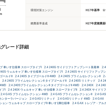
幅
環境対策エンジン
H17年基準 
5m
燃費基準達成
H27年度燃費
他グレード詳細
キャブ 車いす仕様車 スロープタイプI
2.4 240G サイドリフトアップシート装着車
2.
4 240S ウェルキャブ 車いす仕様車 スロープタイプI
2.4 240S サイドリフトアッ
プゴールドII
2.4 240S タイプゴールドII 4WD
2.4 240S プライムセレクションII
2
2.4 240S プライムセレクションII タイプゴールドII
2.4 240S リミテッド
2.4 
4WD
2.4 240SプライムセレクションII タイプゴールドII 4WD
2.4 240X
2.4 24
イプI
2.4 240X ウェルキャブ 車いす仕様車 スロープタイプII
2.4 240X サイ
2.4 G AS プライムセレクション 4WD
2.4 G AS プライムセレクションII
2.4 G
アルカンターラバージョン
2.4 G ASリミテッド
2.4 G ASリミテッド 4WD
2.4 G AX
エディション ウェルキャブ スロープタイプII 車いす1脚仕様車
2.4 G AX トレゾア・