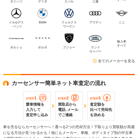
ダイハツ
マツダ
スバル
三菱
メルセデス
BMW
フォルクス
アウディ
ミニ
・ベンツ
ワーゲン
輸入車
すべて
ポルシェ
ボルボ
プジョー
ランド
ローバー
全てのメーカーを見る
カーセンサー簡単ネット車査定の流れ
1
2
3
STEP
STEP
STEP
愛車情報を
買取店から
査定額を
入力して
電話､メール
比べて売却先
査定申し込み
でご連絡
を決める
車を売るならカーセンサーへ！選べる2つの売却方法！下取りより買取額が高価
になる方法が見つかるかも！他にもメーカー、車種、ボディタイプ別の中古車