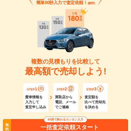
簡単90秒入力で査定依頼！
(無料)
複数の見積もりを比較して
最高額で売却しよう!
1
2
3
STEP
STEP
STEP
愛車情報を
買取店から
査定額を
入力して
電話、メール
比べて売却先
査定申し込み
でご連絡
を決める
90秒で終わるカンタン入力
無
一括査定依頼スタート
料