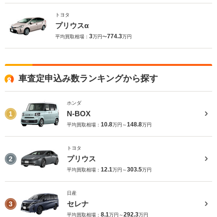
トヨタ
プリウスα
3
774.3
平均買取相場：
万円〜
万円
車査定申込み数ランキングから探す
ホンダ
N-BOX
1
10.8
148.8
平均買取相場：
万円～
万円
トヨタ
プリウス
2
12.1
303.5
平均買取相場：
万円～
万円
日産
セレナ
3
8.1
292.3
平均買取相場：
万円～
万円