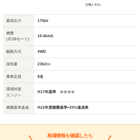
全幅1.83m
最高出力
170ps
燃費
10.4km/L
(JC08モード)
駆動方式
4WD
排気量
2362cc
乗車定員
8名
環境対策
H17年基準 ☆☆☆☆
エンジン
燃費基準達成
H22年度燃費基準+25%達成車
相場情報を確認したら