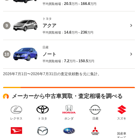
20.5
166.6
平均買取相場：
万円～
万円
トヨタ
アクア
9
14.6
236
平均買取相場：
万円～
万円
日産
ノート
10
7.2
150.5
平均買取相場：
万円～
万円
2026年7月1日〜2026年7月31日の査定依頼数を元に集計。
メーカーから中古車買取・査定相場を調べる
レクサス
トヨタ
ホンダ
日産
スズキ
国産車
すべて