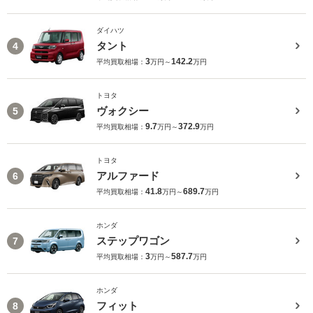
ダイハツ
タント
4
3
142.2
平均買取相場：
万円～
万円
トヨタ
ヴォクシー
5
9.7
372.9
平均買取相場：
万円～
万円
トヨタ
アルファード
6
41.8
689.7
平均買取相場：
万円～
万円
ホンダ
ステップワゴン
7
3
587.7
平均買取相場：
万円～
万円
ホンダ
フィット
8