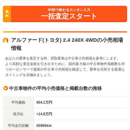
90
秒で終わるカンタン入力
無
一括査定スタート
料
アルファード(トヨタ) 2.4 240X 4WDの小売相場
情報
あなたの愛車を査定する時、買取業者は中古車小売相場を参考にします。
より高額な査定金額を引き出すために、国内最大級の中古車物件掲載数を持
つカーセンサーで最新の中古車小売相場を確認して、愛車を売却する最適な
タイミングを見極めましょう。
中古車物件の平均小売価格と掲載台数の推移
平均価格
404.1万円
前月比
+14.8万円
平均走行距離
45966km