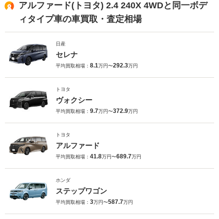
アルファード(トヨタ) 2.4 240X 4WDと同一ボデ
ィタイプ車の車買取・査定相場
日産
セレナ
8.1
292.3
平均買取相場：
万円〜
万円
トヨタ
ヴォクシー
9.7
372.9
平均買取相場：
万円〜
万円
トヨタ
アルファード
41.8
689.7
平均買取相場：
万円〜
万円
ホンダ
ステップワゴン
3
587.7
平均買取相場：
万円〜
万円