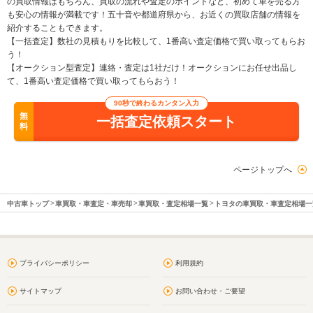
の買取情報はもちろん、買取の流れや査定のポイントなど、初めて車を売る方
も安心の情報が満載です！五十音や都道府県から、お近くの買取店舗の情報を
紹介することもできます。
【一括査定】数社の見積もりを比較して、1番高い査定価格で買い取ってもらお
う！
【オークション型査定】連絡・査定は1社だけ！オークションにお任せ出品し
て、1番高い査定価格で買い取ってもらおう！
90秒で終わるカンタン入力
無
一括査定依頼スタート
料
ページトップへ
中古車トップ
車買取・車査定・車売却
車買取・査定相場一覧
トヨタの車買取・車査定相場一
プライバシーポリシー
利用規約
サイトマップ
お問い合わせ・ご要望