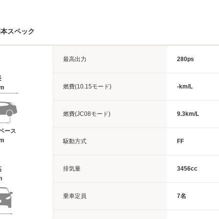
基本スペック
最高出力
280ps
長
燃費(10.15モード)
-km/L
9m
燃費(JC08モード)
9.3km/L
ベース
5m
駆動方式
FF
排気量
3456cc
高
m
乗車定員
7名