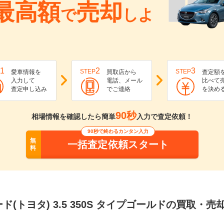
最高額
売却
で
しよ
1
2
3
STEP
STEP
愛車情報を
買取店から
査定額
入力して
電話、メール
比べて
査定申し込み
でご連絡
を決め
90秒
相場情報を確認したら簡単
入力で査定依頼！
90秒で終わるカンタン入力
無
一括査定依頼スタート
料
ド(トヨタ) 3.5 350S タイプゴールドの買取・