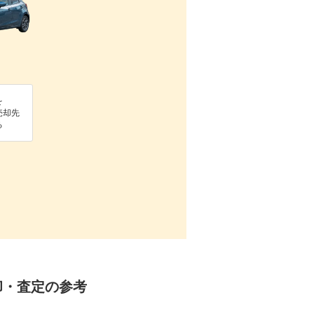
を
売却先
る
売却・査定の参考