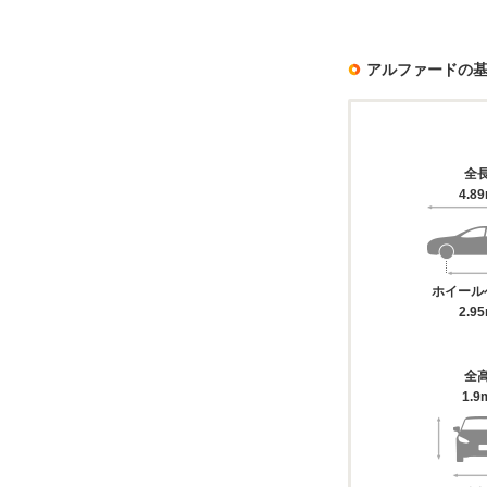
アルファードの
全
4.8
ホイール
2.9
全
1.9