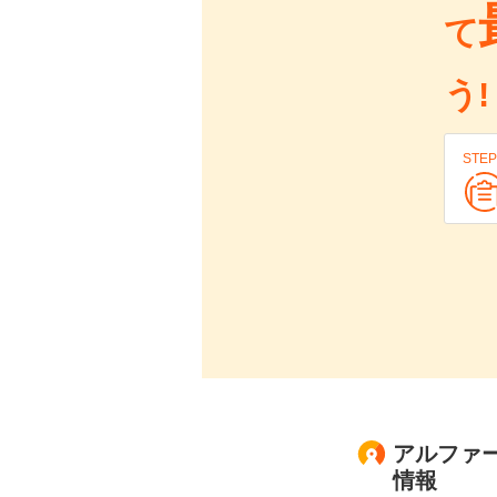
て
う!
STEP
アルファー
情報