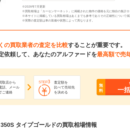
※2026年7月更新
※買取相場は「カーセンサーネット」に掲載された物件の価格を元に独自の集計ロ
※本サイトに掲載している買取相場はあくまでも参考でありその正確性について保
※実際の査定額は車の装備や状態によって異なります。
くの買取業者の査定を比較
することが重要です。
定依頼して、あなたのアルファードを
最高額で売
3
STEP
買取店から
査定額を
無
電話、メール
比べて売却先
一
料
でご連絡
を決める
5 350S タイプゴールドの買取相場情報