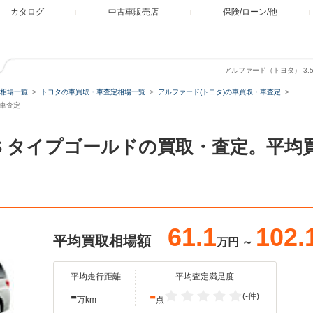
カタログ
中古車販売店
保険/ローン/他
アルファード（トヨタ） 3.
相場一覧
トヨタの車買取・車査定相場一覧
アルファード(トヨタ)の車買取・車査定
・車査定
350S タイプゴールドの買取・査定。平
61.1
102.
平均買取相場額
万円
～
平均走行距離
平均査定満足度
-
-
(-件)
万km
点