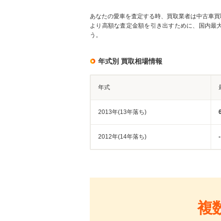
あなたの愛車を査定する時、買取業者は中古車買
より高額な査定金額を引き出すために、国内最
う。
年式別 買取相場情報
年式
2013年(13年落ち)
2012年(14年落ち)
-
複