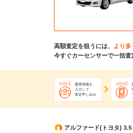
高額査定を狙うには、
より多
今すぐカーセンサーで一括査
1
2
STEP
STEP
愛車情報を
入力して
査定申し込み
アルファード(トヨタ) 3.