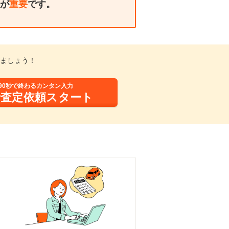
が
重要
です。
ましょう！
90秒で終わるカンタン入力
括査定依頼スタート