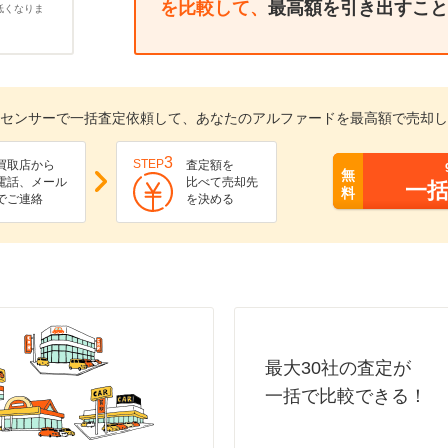
を比較して、
最高額を引き出すこと
低くなりま
センサーで一括査定依頼して、あなたのアルファードを最高額で売却し
3
STEP
買取店から
査定額を
無
電話、メール
比べて売却先
一
料
でご連絡
を決める
最大30社の査定が
一括で比較できる！