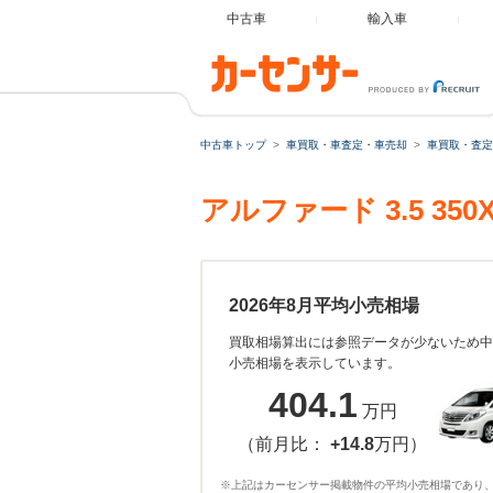
中古車
輸入車
中古車トップ
車買取・車査定・車売却
車買取・査定
アルファード 3.5 3
2026年8月平均小売相場
買取相場算出には参照データが少ないため中
小売相場を表示しています。
404.1
万円
（前月比：
+14.8
万円）
※上記はカーセンサー掲載物件の平均小売相場であり