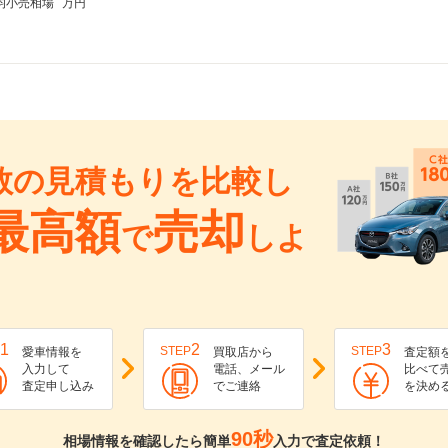
均小売相場
万円
数の見積もりを比較し
最高額
売却
で
しよ
1
2
3
STEP
STEP
愛車情報を
買取店から
査定額
入力して
電話、メール
比べて
査定申し込み
でご連絡
を決め
90秒
相場情報を確認したら簡単
入力で査定依頼！