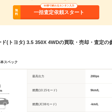
90秒で終わるカンタン入力
無
一括査定依頼スタート
料
ド(トヨタ) 3.5 350X 4WDの買取・売却・査定
基本スペック
最高出力
280ps
長
燃費(10.15モード)
9km/L
5m
燃費(JC08モード)
-km/L