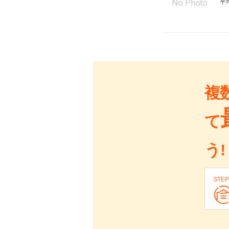
平
複
て
う!
STEP