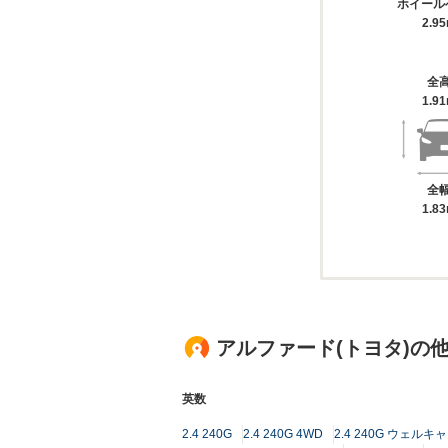
ホイール
2.9
全
1.9
全
1.8
アルファード(トヨタ)の
英数
2.4 240G
2.4 240G 4WD
2.4 240G ウェル