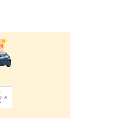
を
売却先
る