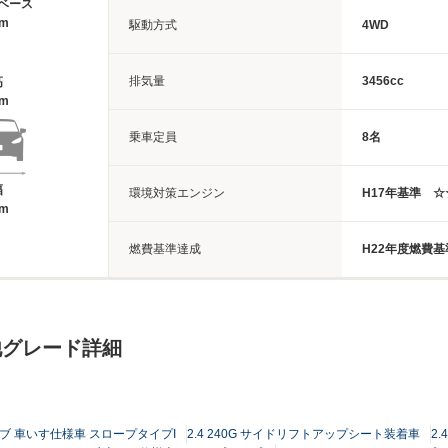
ベース
5m
駆動方式
4WD
排気量
3456cc
高
1m
乗車定員
8名
幅
環境対策エンジン
H17年基準 
3m
燃費基準達成
H22年度燃費基
他グレード詳細
キャブ 車いす仕様車 スロープタイプI
2.4 240G サイドリフトアップシート装着車
2.