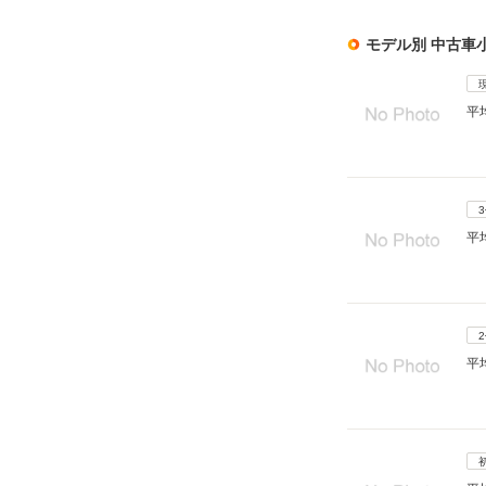
モデル別 中古車
平
平
平