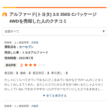
アルファード(トヨタ) 3.5 350S Cパッケージ
4WDを売却した人のクチコミ
投稿者：よし
都道府県：
北海道
買取店名：
カーセブン
売却した車：トヨタアルファード
売却時期：2021年7月
3
総合評価
3
3
3
3
査定額：
連絡：
査定対応：
車引渡し：
たしゃにくらべてさていでおもにどこをみているかなどそのへんのことをく
わしくおしえてくれた。またしたどりにかんするせつめいもたしゃよりもく
わしくていねいでわかりやすかったのでカーセブンにしたどりをきめまし
た。
▼ 全てを表示する
投稿者：りょ
都道府県：
大阪府