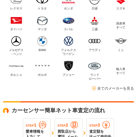
レクサス
トヨタ
ホンダ
日産
スズキ
国産車
すべて
ダイハツ
マツダ
スバル
三菱
メルセデス
BMW
フォルクス
アウディ
ミニ
・ベンツ
ワーゲン
輸入車
すべて
ポルシェ
ボルボ
プジョー
ランド
ローバー
全てのメーカーを見る
カーセンサー簡単ネット車査定の流れ
1
2
3
STEP
STEP
STEP
愛車情報を
買取店から
査定額を
入力して
電話､メール
比べて売却先