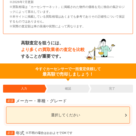
※2026年7月更新
※買取相場は「カーセンサーネット」に掲載された物件の価格を元に独自の集計ロジ
ックによって算出しています。
※本サイトに掲載している買取相場はあくまでも参考でありその正確性について保証
するものではありません。
※実際の査定額は車の装備や状態によって異なります。
高額査定を狙うには、
より多くの買取業者の査定を比較
することが重要です。
今すぐカーセンサーで一括査定依頼して
最高額で売却しましょう！
入力
確認
完了
メーカー・車種・グレード
必須
選択してください
年式
必須
※不明の場合はおおよそでOKです