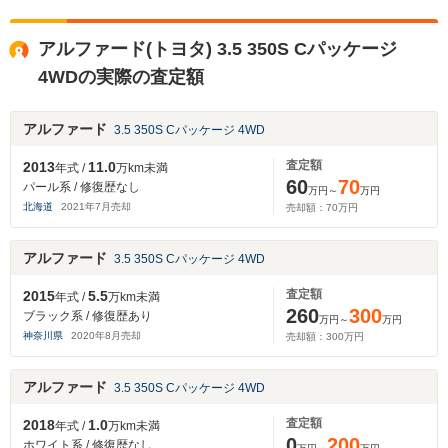
アルファード(トヨタ) 3.5 350S Cパッケージ
4WDの実際の査定額
アルファード
3.5 350S Cパッケージ 4WD
査定額
2013
11.0
年式 /
万km未満
60
70
パール系 / 修復歴なし
万円～
万円
北海道
2021
年
7
月売却
売却額：
70
万円
アルファード
3.5 350S Cパッケージ 4WD
査定額
2015
5.5
年式 /
万km未満
260
300
ブラック系 / 修復歴あり
万円～
万円
神奈川県
2020
年
8
月売却
売却額：
300
万円
アルファード
3.5 350S Cパッケージ 4WD
査定額
2018
1.0
年式 /
万km未満
0
200
ホワイト系 / 修復歴なし