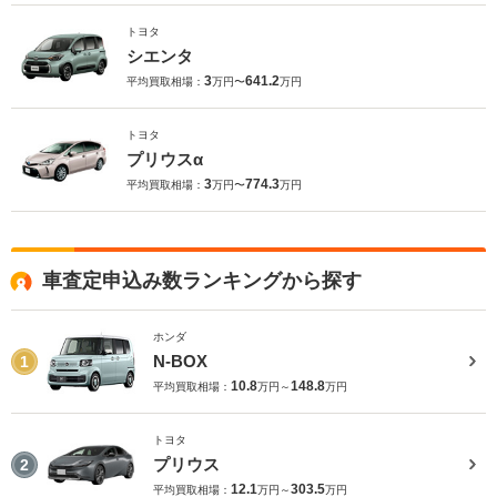
トヨタ
シエンタ
3
641.2
平均買取相場：
万円〜
万円
トヨタ
プリウスα
3
774.3
平均買取相場：
万円〜
万円
車査定申込み数ランキングから探す
ホンダ
N-BOX
1
10.8
148.8
平均買取相場：
万円～
万円
トヨタ
プリウス
2
12.1
303.5
平均買取相場：
万円～
万円