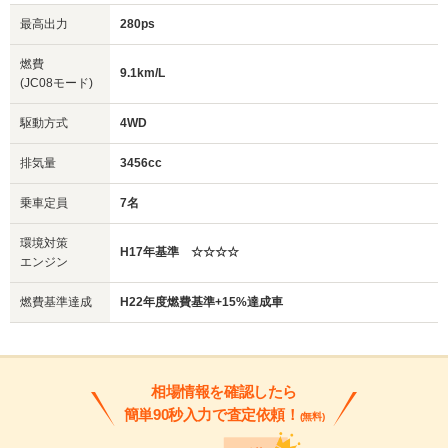
最高出力
280ps
燃費
9.1km/L
(JC08モード)
駆動方式
4WD
排気量
3456cc
乗車定員
7名
環境対策
H17年基準 ☆☆☆☆
エンジン
燃費基準達成
H22年度燃費基準+15%達成車
相場情報を確認したら
簡単90秒入力で査定依頼！
(無料)