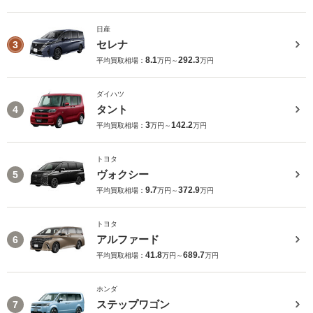
日産
セレナ
3
8.1
292.3
平均買取相場：
万円～
万円
ダイハツ
タント
4
3
142.2
平均買取相場：
万円～
万円
トヨタ
ヴォクシー
5
9.7
372.9
平均買取相場：
万円～
万円
トヨタ
アルファード
6
41.8
689.7
平均買取相場：
万円～
万円
ホンダ
ステップワゴン
7