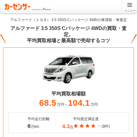
メニュー
アルファード（トヨタ） 3.5 350S Cパッケージ 4WDの車買取・車査定
アルファード 3.5 350S Cパッケージ 4WDの買取・査
定。
平均買取相場と最高額で売却するコツ
平均買取相場額
68.5
104.1
万円～
万円
平均走行距離
平均査定満足度
6
4.3
(
3
件)
万km
点