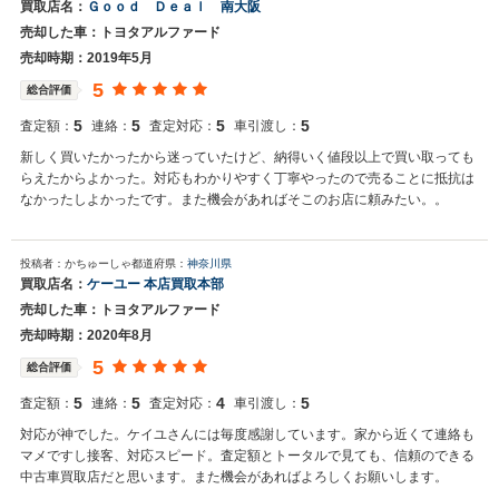
買取店名：
Ｇｏｏｄ Ｄｅａｌ 南大阪
売却した車：トヨタアルファード
売却時期：2019年5月
5
総合評価
5
5
5
5
査定額：
連絡：
査定対応：
車引渡し：
新しく買いたかったから迷っていたけど、納得いく値段以上で買い取っても
らえたからよかった。対応もわかりやすく丁寧やったので売ることに抵抗は
なかったしよかったです。また機会があればそこのお店に頼みたい。。
投稿者：かちゅーしゃ
都道府県：
神奈川県
買取店名：
ケーユー 本店買取本部
売却した車：トヨタアルファード
売却時期：2020年8月
5
総合評価
5
5
4
5
査定額：
連絡：
査定対応：
車引渡し：
対応が神でした。ケイユさんには毎度感謝しています。家から近くて連絡も
マメですし接客、対応スピード。査定額とトータルで見ても、信頼のできる
中古車買取店だと思います。また機会があればよろしくお願いします。