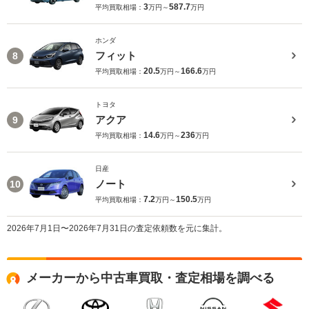
3
587.7
平均買取相場：
万円～
万円
ホンダ
フィット
8
20.5
166.6
平均買取相場：
万円～
万円
トヨタ
アクア
9
14.6
236
平均買取相場：
万円～
万円
日産
ノート
10
7.2
150.5
平均買取相場：
万円～
万円
2026年7月1日〜2026年7月31日の査定依頼数を元に集計。
メーカーから中古車買取・査定相場を調べる