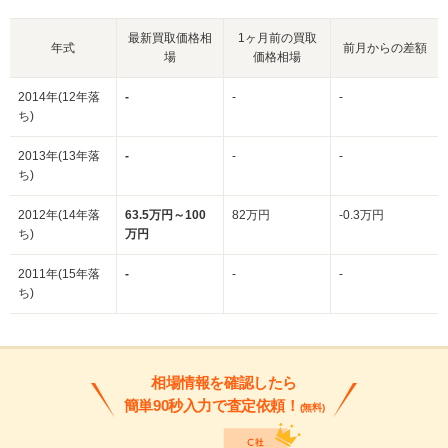
最新買取価格相
1ヶ月前の買取
年式
前月からの差額
場
価格相場
2014年(12年落
-
-
-
ち)
2013年(13年落
-
-
-
ち)
2012年(14年落
63.5万円～100
82万円
-0.3万円
ち)
万円
2011年(15年落
-
-
-
ち)
相場情報を確認したら
簡単90秒入力で査定依頼！
(無料)