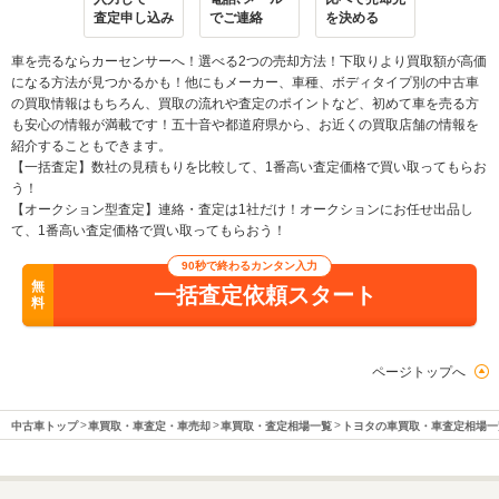
査定申し込み
でご連絡
を決める
車を売るならカーセンサーへ！選べる2つの売却方法！下取りより買取額が高価
になる方法が見つかるかも！他にもメーカー、車種、ボディタイプ別の中古車
の買取情報はもちろん、買取の流れや査定のポイントなど、初めて車を売る方
も安心の情報が満載です！五十音や都道府県から、お近くの買取店舗の情報を
紹介することもできます。
【一括査定】数社の見積もりを比較して、1番高い査定価格で買い取ってもらお
う！
【オークション型査定】連絡・査定は1社だけ！オークションにお任せ出品し
て、1番高い査定価格で買い取ってもらおう！
90秒で終わるカンタン入力
無
一括査定依頼スタート
料
ページトップへ
中古車トップ
車買取・車査定・車売却
車買取・査定相場一覧
トヨタの車買取・車査定相場一