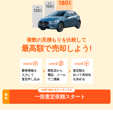
複数の見積もりを比較して
最高額で売却しよう!
1
2
3
STEP
STEP
STEP
愛車情報を
買取店から
査定額を
入力して
電話、メール
比べて売却先
査定申し込み
でご連絡
を決める
90秒で終わるカンタン入力
無
一括査定依頼スタート
料