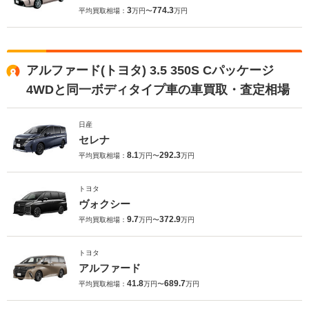
3
774.3
平均買取相場：
万円〜
万円
アルファード(トヨタ) 3.5 350S Cパッケージ
4WDと同一ボディタイプ車の車買取・査定相場
日産
セレナ
8.1
292.3
平均買取相場：
万円〜
万円
トヨタ
ヴォクシー
9.7
372.9
平均買取相場：
万円〜
万円
トヨタ
アルファード
41.8
689.7
平均買取相場：
万円〜
万円