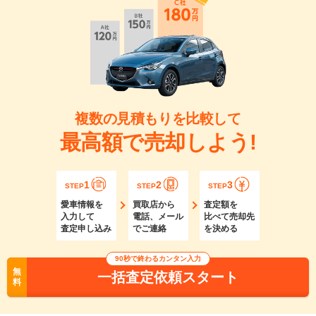
複数の見積もりを比較して
最高額で売却しよう!
1
2
3
STEP
STEP
STEP
愛車情報を
買取店から
査定額を
入力して
電話、メール
比べて売却先
査定申し込み
でご連絡
を決める
90秒で終わるカンタン入力
無
一括査定依頼スタート
料