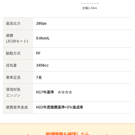
全幅1.84m
最高出力
280ps
燃費
0.0km/L
(JC08モード)
駆動方式
FF
排気量
3456cc
乗車定員
7名
環境対策
H17年基準 ☆☆☆☆
エンジン
燃費基準達成
H22年度燃費基準+5%達成車
相場情報を確認したら