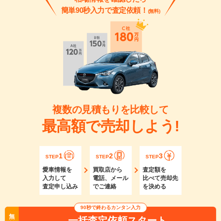
簡単90秒入力で査定依頼！
(無料)
複数の見積もりを比較して
最高額で売却しよう!
1
2
3
STEP
STEP
STEP
愛車情報を
買取店から
査定額を
入力して
電話、メール
比べて売却先
査定申し込み
でご連絡
を決める
90秒で終わるカンタン入力
無
一括査定依頼スタート