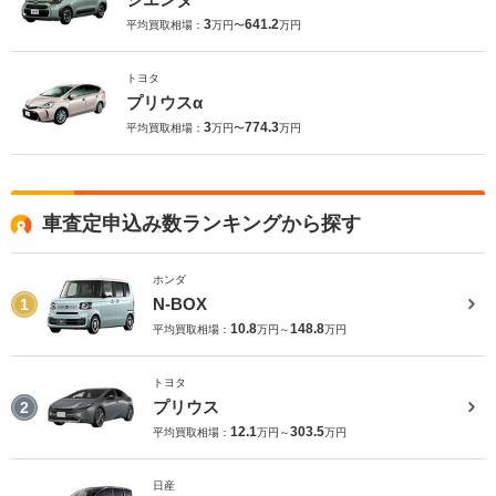
3
641.2
平均買取相場：
万円〜
万円
トヨタ
プリウスα
3
774.3
平均買取相場：
万円〜
万円
車査定申込み数ランキングから探す
ホンダ
N-BOX
1
10.8
148.8
平均買取相場：
万円～
万円
トヨタ
プリウス
2
12.1
303.5
平均買取相場：
万円～
万円
日産