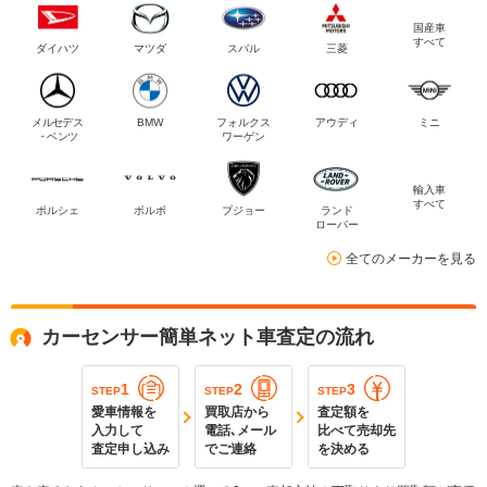
国産車
すべて
ダイハツ
マツダ
スバル
三菱
メルセデス
BMW
フォルクス
アウディ
ミニ
・ベンツ
ワーゲン
輸入車
すべて
ポルシェ
ボルボ
プジョー
ランド
ローバー
全てのメーカーを見る
カーセンサー簡単ネット車査定の流れ
1
2
3
STEP
STEP
STEP
愛車情報を
買取店から
査定額を
入力して
電話､メール
比べて売却先
査定申し込み
でご連絡
を決める