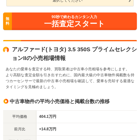
選択してください
90
秒で終わるカンタン入力
無
一括査定スタート
料
アルファード(トヨタ) 3.5 350S プライムセレクシ
ョンIIの小売相場情報
あなたの愛車を査定する時、買取業者は中古車小売相場を参考にします。
より高額な査定金額を引き出すために、国内最大級の中古車物件掲載数を持
つカーセンサーで最新の中古車小売相場を確認して、愛車を売却する最適な
タイミングを見極めましょう。
中古車物件の平均小売価格と掲載台数の推移
平均価格
404.1万円
前月比
+14.8万円