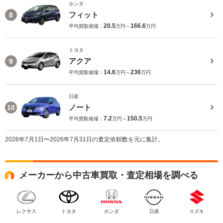
ホンダ
フィット
8
20.5
166.6
平均買取相場：
万円～
万円
トヨタ
アクア
9
14.6
236
平均買取相場：
万円～
万円
日産
ノート
10
7.2
150.5
平均買取相場：
万円～
万円
2026年7月1日〜2026年7月31日の査定依頼数を元に集計。
メーカーから中古車買取・査定相場を調べる
レクサス
トヨタ
ホンダ
日産
スズキ