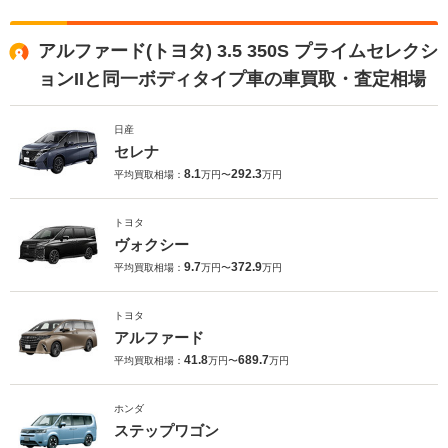
アルファード(トヨタ) 3.5 350S プライムセレクシ
ョンIIと同一ボディタイプ車の車買取・査定相場
日産
セレナ
8.1
292.3
平均買取相場：
万円〜
万円
トヨタ
ヴォクシー
9.7
372.9
平均買取相場：
万円〜
万円
トヨタ
アルファード
41.8
689.7
平均買取相場：
万円〜
万円
ホンダ
ステップワゴン