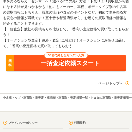
車を売るならカーセンサーへ！選べる2つの売却方法！下取りより買取額が高価
になる方法が見つかるかも！他にもメーカー、車種、ボディタイプ別の中古車
の買取情報はもちろん、買取の流れや査定のポイントなど、初めて車を売る方
も安心の情報が満載です！五十音や都道府県から、お近くの買取店舗の情報を
紹介することもできます。
【一括査定】数社の見積もりを比較して、1番高い査定価格で買い取ってもらお
う！
【オークション型査定】連絡・査定は1社だけ！オークションにお任せ出品し
て、1番高い査定価格で買い取ってもらおう！
90秒で終わるカンタン入力
無
一括査定依頼スタート
料
ページトップへ
中古車トップ
車買取・車査定・車売却
車買取・査定相場一覧
トヨタの車買取・車査定相場一
プライバシーポリシー
利用規約