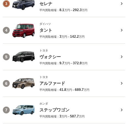
セレナ
3
8.1
292.3
平均買取相場：
万円～
万円
ダイハツ
タント
4
3
142.2
平均買取相場：
万円～
万円
トヨタ
ヴォクシー
5
9.7
372.9
平均買取相場：
万円～
万円
トヨタ
アルファード
6
41.8
689.7
平均買取相場：
万円～
万円
ホンダ
ステップワゴン
7
3
587.7
平均買取相場：
万円～
万円