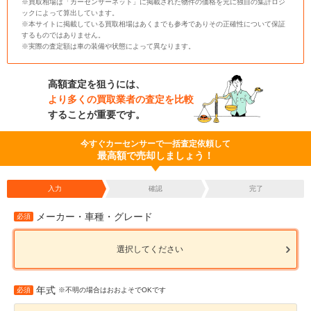
※買取相場は「カーセンサーネット」に掲載された物件の価格を元に独自の集計ロジ
ックによって算出しています。
※本サイトに掲載している買取相場はあくまでも参考でありその正確性について保証
するものではありません。
※実際の査定額は車の装備や状態によって異なります。
高額査定を狙うには、
より多くの買取業者の査定を比較
することが重要です。
今すぐカーセンサーで一括査定依頼して
最高額で売却しましょう！
入力
確認
完了
メーカー・車種・グレード
必須
選択してください
年式
必須
※不明の場合はおおよそでOKです