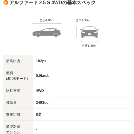
アルファード 2.5 S 4WDの基本スペック
全長4.95m
全高1.95m
全幅1.85m
最高出力
182ps
燃費
0.0km/L
(JC08モード)
駆動方式
4WD
排気量
2493cc
乗車定員
8名
環境対策
-
エンジン