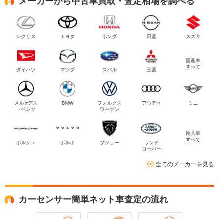
メーカーから中古車買取・査定相場を調べる
レクサス
トヨタ
ホンダ
日産
スズキ
国産車
すべて
ダイハツ
マツダ
スバル
三菱
メルセデス
BMW
フォルクス
アウディ
ミニ
・ベンツ
ワーゲン
輸入車
すべて
ポルシェ
ボルボ
プジョー
ランド
ローバー
全てのメーカーを見る
カーセンサー簡単ネット車査定の流れ