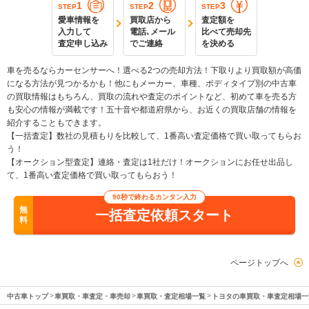
1
2
3
STEP
STEP
STEP
愛車情報を
買取店から
査定額を
入力して
電話､メール
比べて売却先
査定申し込み
でご連絡
を決める
車を売るならカーセンサーへ！選べる2つの売却方法！下取りより買取額が高価
になる方法が見つかるかも！他にもメーカー、車種、ボディタイプ別の中古車
の買取情報はもちろん、買取の流れや査定のポイントなど、初めて車を売る方
も安心の情報が満載です！五十音や都道府県から、お近くの買取店舗の情報を
紹介することもできます。
【一括査定】数社の見積もりを比較して、1番高い査定価格で買い取ってもらお
う！
【オークション型査定】連絡・査定は1社だけ！オークションにお任せ出品し
て、1番高い査定価格で買い取ってもらおう！
90秒で終わるカンタン入力
無
一括査定依頼スタート
料
ページトップへ
中古車トップ
車買取・車査定・車売却
車買取・査定相場一覧
トヨタの車買取・車査定相場一