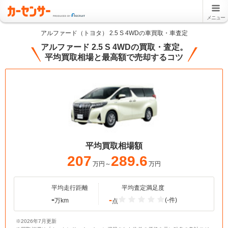
メニュー
アルファード（トヨタ） 2.5 S 4WDの車買取・車査定
アルファード 2.5 S 4WDの買取・査定。
平均買取相場と最高額で売却するコツ
平均買取相場額
207
289.6
万円～
万円
平均走行距離
平均査定満足度
-
-
(-件)
万km
点
※2026年7月更新