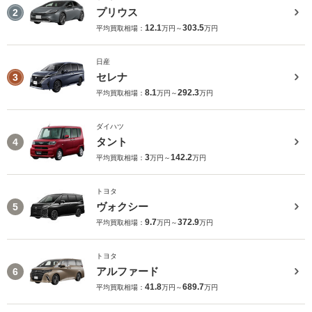
プリウス
2
12.1
303.5
平均買取相場：
万円～
万円
日産
セレナ
3
8.1
292.3
平均買取相場：
万円～
万円
ダイハツ
タント
4
3
142.2
平均買取相場：
万円～
万円
トヨタ
ヴォクシー
5
9.7
372.9
平均買取相場：
万円～
万円
トヨタ
アルファード
6
41.8
689.7
平均買取相場：
万円～
万円