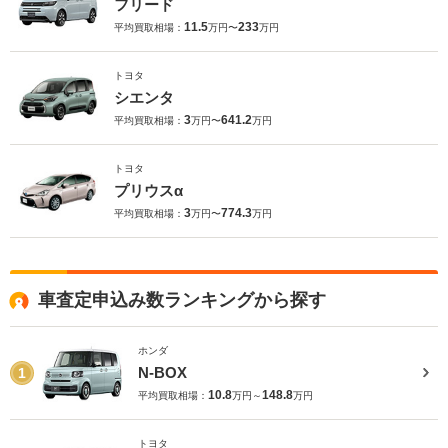
フリード
11.5
233
平均買取相場：
万円〜
万円
トヨタ
シエンタ
3
641.2
平均買取相場：
万円〜
万円
トヨタ
プリウスα
3
774.3
平均買取相場：
万円〜
万円
車査定申込み数ランキングから探す
ホンダ
N-BOX
1
10.8
148.8
平均買取相場：
万円～
万円
トヨタ