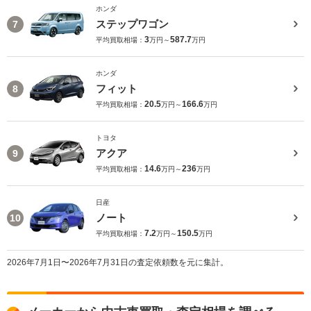
ホンダ
ステップワゴン
7
3
587.7
平均買取相場：
万円～
万円
ホンダ
フィット
8
20.5
166.6
平均買取相場：
万円～
万円
トヨタ
アクア
9
14.6
236
平均買取相場：
万円～
万円
日産
ノート
10
7.2
150.5
平均買取相場：
万円～
万円
2026年7月1日〜2026年7月31日の査定依頼数を元に集計。