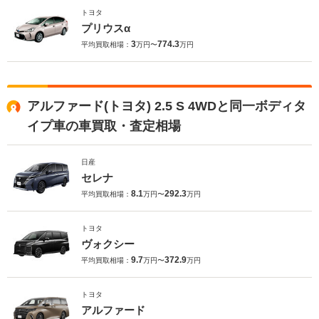
トヨタ
プリウスα
3
774.3
平均買取相場：
万円〜
万円
アルファード(トヨタ) 2.5 S 4WDと同一ボディタ
イプ車の車買取・査定相場
日産
セレナ
8.1
292.3
平均買取相場：
万円〜
万円
トヨタ
ヴォクシー
9.7
372.9
平均買取相場：
万円〜
万円
トヨタ
アルファード