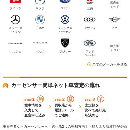
国産車
すべて
ダイハツ
マツダ
スバル
三菱
メルセデス
BMW
フォルクス
アウディ
ミニ
・ベンツ
ワーゲン
輸入車
すべて
ポルシェ
ボルボ
プジョー
ランド
ローバー
全てのメーカーを見る
カーセンサー簡単ネット車査定の流れ
1
2
3
STEP
STEP
STEP
愛車情報を
買取店から
査定額を
入力して
電話､メール
比べて売却先
査定申し込み
でご連絡
を決める
車を売るならカーセンサーへ！選べる2つの売却方法！下取りより買取額が高価