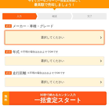
今すぐカーセンサーで一括査定依頼して
最高額で売却しましょう！
入力
確認
完了
メーカー・車種・グレード
必須
選択してください
年式
必須
※不明の場合はおおよそでOKです
選択してください
走行距離
必須
※不明の場合はおおよそでOKです
選択してください
90
秒で終わるカンタン入力
無
一括査定スタート
料