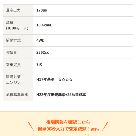
最高出力
170ps
燃費
10.4km/L
(JC08モード)
駆動方式
4WD
排気量
2362cc
乗車定員
7名
環境対策
H17年基準 ☆☆☆☆
エンジン
燃費基準達成
H22年度燃費基準+25%達成車
相場情報を確認したら
簡単90秒入力で査定依頼！
(無料)