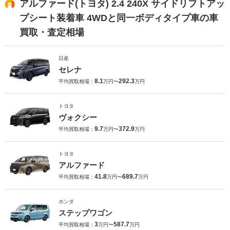
アルファード(トヨタ) 2.4 240X サイドリフトアッ
プシート装着車 4WDと同一ボディタイプ車の車
買取・査定相場
日産
セレナ
8.1
292.3
平均買取相場：
万円〜
万円
トヨタ
ヴォクシー
9.7
372.9
平均買取相場：
万円〜
万円
トヨタ
アルファード
41.8
689.7
平均買取相場：
万円〜
万円
ホンダ
ステップワゴン
3
587.7
平均買取相場：
万円〜
万円