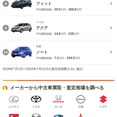
フィット
8
20.5
166.6
平均買取相場：
万円～
万円
トヨタ
アクア
9
14.6
236
平均買取相場：
万円～
万円
日産
ノート
10
7.2
150.5
平均買取相場：
万円～
万円
2026年7月1日〜2026年7月31日の査定依頼数を元に集計。
メーカーから中古車買取・査定相場を調べる
レクサス
トヨタ
ホンダ
日産
スズキ