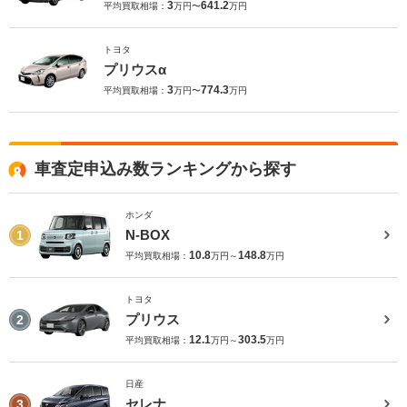
3
641.2
平均買取相場：
万円〜
万円
トヨタ
プリウスα
3
774.3
平均買取相場：
万円〜
万円
車査定申込み数ランキングから探す
ホンダ
N-BOX
1
10.8
148.8
平均買取相場：
万円～
万円
トヨタ
プリウス
2
12.1
303.5
平均買取相場：
万円～
万円
日産
セレナ
3