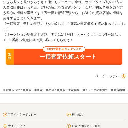
になる方法が見つかるかも！他にもメーカー、車種、ボディタイプ別の中古車
の買取情報はもちろん、買取の流れや査定のポイントなど、初めて車を売る方
も安心の情報が満載です！五十音や都道府県から、お近くの買取店舗の情報を
紹介することもできます。
【一括査定】数社の見積もりを比較して、1番高い査定価格で買い取ってもらお
う！
【オークション型査定】連絡・査定は1社だけ！オークションにお任せ出品し
て、1番高い査定価格で買い取ってもらおう！
90秒で終わるカンタン入力
無
一括査定依頼スタート
料
ページトップへ
中古車トップ
車買取・車査定・車売却
車買取・査定相場一覧
トヨタの車買取・車査定相場一
プライバシーポリシー
利用規約
サイトマップ
お問い合わせ・ご要望