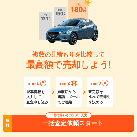
複数の見積もりを比較して
最高額で売却しよう!
1
2
3
STEP
STEP
STEP
愛車情報を
買取店から
査定額を
入力して
電話、メール
比べて売却先
査定申し込み
でご連絡
を決める
90秒で終わるカンタン入力
無
一括査定依頼スタート
料