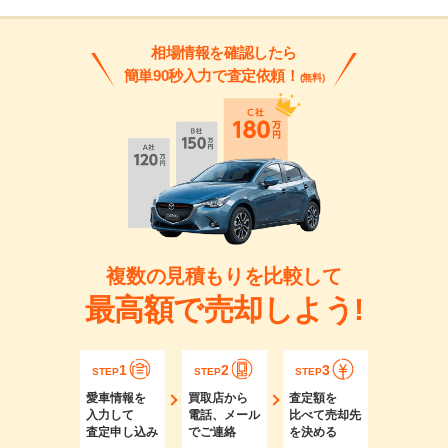
相場情報を確認したら
簡単90秒入力で査定依頼！
(無料)
複数の見積もりを比較して
最高額で売却しよう!
1
2
3
STEP
STEP
STEP
愛車情報を
買取店から
査定額を
入力して
電話、メール
比べて売却先
査定申し込み
でご連絡
を決める