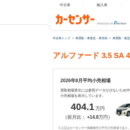
中古車
輸入車
中古車トップ
車買取・車査定・車売却
車買取・査定
アルファード 3.5 
2026年8月平均小売相場
買取相場算出には参照データが少ないため中
小売相場を表示しています。
404.1
万円
（前月比：
+14.8
万円）
※上記はカーセンサー掲載物件の平均小売相場であり