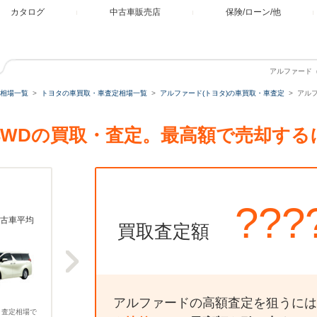
カタログ
中古車販売店
保険/ローン/他
アルファード（ト
相場一覧
トヨタの車買取・車査定相場一覧
アルファード(トヨタ)の車買取・車査定
アルフ
SA 4WDの買取・査定。最高額で売却す
???
古車平均
買取査定額
アルファードの高額査定を狙うには
、査定相場で