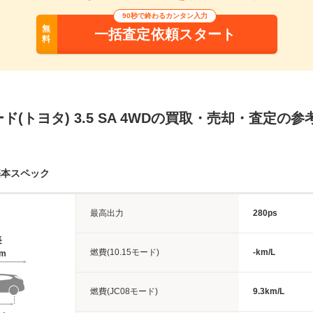
90秒で終わるカンタン入力
無
一括査定依頼スタート
料
ド(トヨタ) 3.5 SA 4WDの買取・売却・査定の参
基本スペック
最高出力
280ps
長
燃費(10.15モード)
-km/L
4m
燃費(JC08モード)
9.3km/L