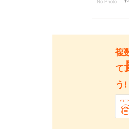
平
複
て
う!
STEP