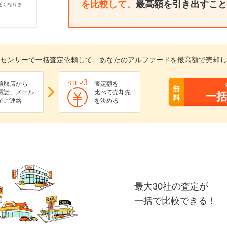
を比較して、
最高額を引き出すこと
低くなりま
センサーで一括査定依頼して、あなたのアルファードを最高額で売却し
3
STEP
買取店から
査定額を
無
電話、メール
比べて売却先
一
料
でご連絡
を決める
最大30社の査定が
一括で比較できる！