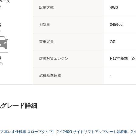
ベース
m
駆動方式
4WD
排気量
3456cc
高
m
乗車定員
7名
幅
環境対策エンジン
H17年基準 
5m
燃費基準達成
-
他グレード詳細
キャブ 車いす仕様車 スロープタイプI
2.4 240G サイドリフトアップシート装着車
2.