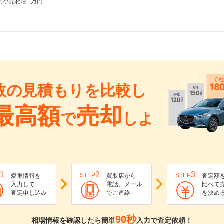
均小売相場
万円
数の見積もりを比較し
最高額
売却
で
しよ
1
2
3
STEP
STEP
愛車情報を
買取店から
査定額
入力して
電話、メール
比べて
査定申し込み
でご連絡
を決め
90秒
相場情報を確認したら簡単
入力で査定依頼！