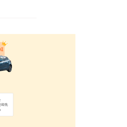
を
売却先
る