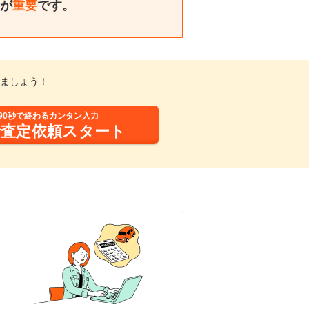
が
重要
です。
ましょう！
90秒で終わるカンタン入力
括査定依頼スタート