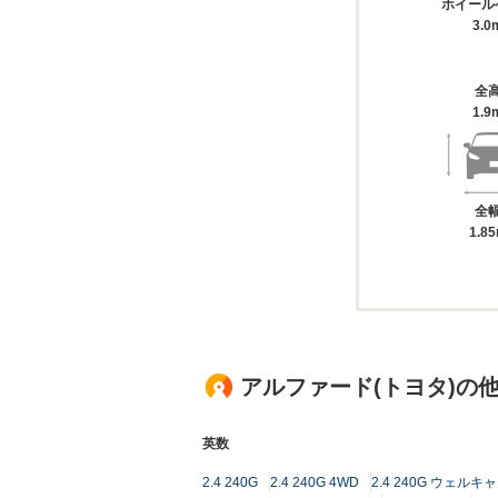
ホイール
3.0
全
1.9
全
1.8
アルファード(トヨタ)の
英数
2.4 240G
2.4 240G 4WD
2.4 240G ウェル