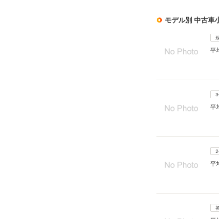
モデル別 中古車
平
平
平