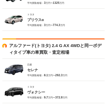
3
1325
平均買取相場：
万円〜
万円
トヨタ
プリウスα
3
774.3
平均買取相場：
万円〜
万円
アルファード(トヨタ) 2.4 G AX 4WDと同一ボデ
ィタイプ車の車買取・査定相場
日産
セレナ
8.1
292.3
平均買取相場：
万円〜
万円
トヨタ
ヴォクシー
9.7
372.9
平均買取相場：
万円〜
万円