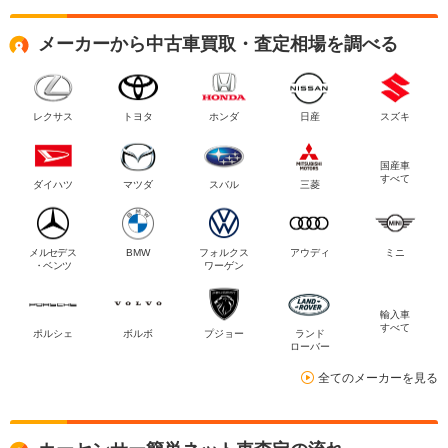
メーカーから中古車買取・査定相場を調べる
レクサス
トヨタ
ホンダ
日産
スズキ
国産車
すべて
ダイハツ
マツダ
スバル
三菱
メルセデス
BMW
フォルクス
アウディ
ミニ
・ベンツ
ワーゲン
輸入車
すべて
ポルシェ
ボルボ
プジョー
ランド
ローバー
全てのメーカーを見る