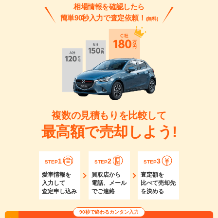
相場情報を確認したら
簡単90秒入力で査定依頼！
(無料)
複数の見積もりを比較して
最高額で売却しよう!
1
2
3
STEP
STEP
STEP
愛車情報を
買取店から
査定額を
入力して
電話、メール
比べて売却先
査定申し込み
でご連絡
を決める
90秒で終わるカンタン入力