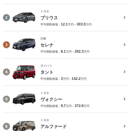
トヨタ
プリウス
2
12.1
303.5
平均買取相場：
万円～
万円
日産
セレナ
3
8.1
292.3
平均買取相場：
万円～
万円
ダイハツ
タント
4
3
142.2
平均買取相場：
万円～
万円
トヨタ
ヴォクシー
5
9.7
372.9
平均買取相場：
万円～
万円
トヨタ
アルファード
6