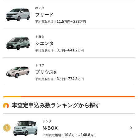
ホンダ
フリード
11.5
233
平均買取相場：
万円〜
万円
トヨタ
シエンタ
3
641.2
平均買取相場：
万円〜
万円
トヨタ
プリウスα
3
774.3
平均買取相場：
万円〜
万円
車査定申込み数ランキングから探す
ホンダ
N-BOX
1
10.8
148.8
平均買取相場：
万円～
万円