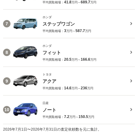
41.8
689.7
平均買取相場：
万円～
万円
ホンダ
ステップワゴン
7
3
587.7
平均買取相場：
万円～
万円
ホンダ
フィット
8
20.5
166.6
平均買取相場：
万円～
万円
トヨタ
アクア
9
14.6
236
平均買取相場：
万円～
万円
日産
ノート
10
7.2
150.5
平均買取相場：
万円～
万円
2026年7月1日〜2026年7月31日の査定依頼数を元に集計。