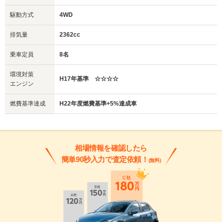
駆動方式
4WD
排気量
2362cc
乗車定員
8名
環境対策
H17年基準 ☆☆☆☆
エンジン
燃費基準達成
H22年度燃費基準+5%達成車
相場情報を確認したら
簡単90秒入力で査定依頼！
(無料)