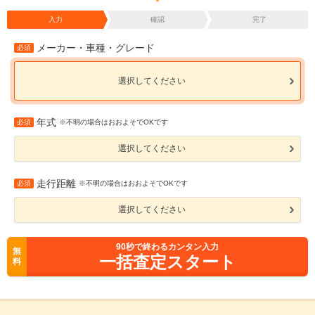
入力
確認
完了
メーカー・車種・グレード
必須
選択してください
年式
必須
※不明の場合はおおよそでOKです
選択してください
走行距離
必須
※不明の場合はおおよそでOKです
選択してください
90
秒で終わるカンタン入力
無
一括査定スタート
料