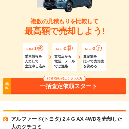
複数の見積もりを比較して
最高額で売却しよう!
1
2
3
STEP
STEP
STEP
愛車情報を
買取店から
査定額を
入力して
電話、メール
比べて売却先
査定申し込み
でご連絡
を決める
90秒で終わるカンタン入力
無
一括査定依頼スタート
料
アルファード(トヨタ) 2.4 G AX 4WDを売却した
人のクチコミ