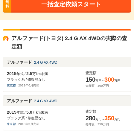
無
一括査定依頼スタート
料
アルファード(トヨタ) 2.4 G AX 4WDの実際の査
定額
アルファード
2.4 G AX 4WD
査定額
2015
2.5
年式 /
万km未満
150
300
ブラック系 / 修復歴なし
万円～
万円
東京都
2021
年
6
月売却
売却額：
300
万円
アルファード
2.4 G AX 4WD
査定額
2015
5.0
年式 /
万km未満
280
350
ブラック系 / 修復歴なし
万円～
万円
東京都
2018
年
5
月売却
売却額：
350
万円