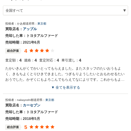
投稿者：かあ
都道府県：
東京都
買取店名：
アップル
売却した車：トヨタアルファード
売却時期：2021年6月
4
総合評価
4
4
4
4
査定額：
連絡：
査定対応：
車引渡し：
たかいきんがくでかいとってもらえました。またスタッフのたいおうもよ
く、きもちよくとりひきできました。つぎもりようしたいとおもわせるたい
おうでした。かぞくにもよろこんでもらえてなによりです。これからもよろ
しくおねがいします。
▼ 全てを表示する
投稿者：nakayoshi
都道府県：
東京都
買取店名：
カーセブン
売却した車：トヨタアルファード
売却時期：2018年5月
5
総合評価