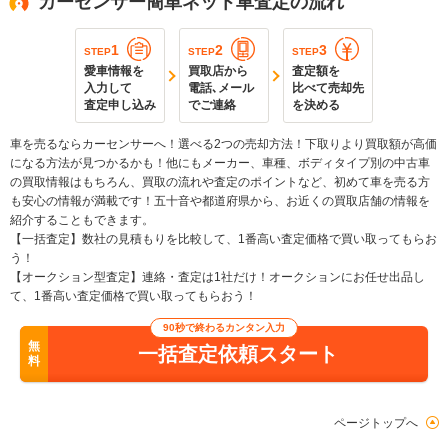
カーセンサー簡単ネット車査定の流れ
1
2
3
STEP
STEP
STEP
愛車情報を
買取店から
査定額を
入力して
電話､メール
比べて売却先
査定申し込み
でご連絡
を決める
車を売るならカーセンサーへ！選べる2つの売却方法！下取りより買取額が高価
になる方法が見つかるかも！他にもメーカー、車種、ボディタイプ別の中古車
の買取情報はもちろん、買取の流れや査定のポイントなど、初めて車を売る方
も安心の情報が満載です！五十音や都道府県から、お近くの買取店舗の情報を
紹介することもできます。
【一括査定】数社の見積もりを比較して、1番高い査定価格で買い取ってもらお
う！
【オークション型査定】連絡・査定は1社だけ！オークションにお任せ出品し
て、1番高い査定価格で買い取ってもらおう！
90秒で終わるカンタン入力
無
一括査定依頼スタート
料
ページトップへ