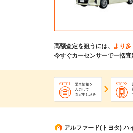
高額査定を狙うには、
より多
今すぐカーセンサーで一括査
1
2
STEP
STEP
愛車情報を
入力して
査定申し込み
アルファード(トヨタ) ハイブ