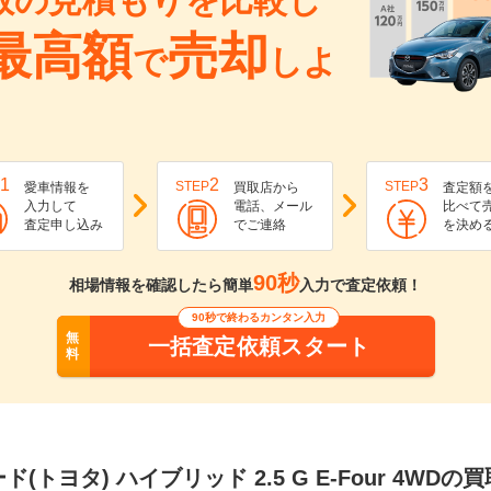
数の見積もりを比較し
最高額
売却
で
しよ
1
2
3
STEP
STEP
愛車情報を
買取店から
査定額
入力して
電話、メール
比べて
査定申し込み
でご連絡
を決め
90秒
相場情報を確認したら簡単
入力で査定依頼！
90秒で終わるカンタン入力
無
一括査定依頼スタート
料
(トヨタ) ハイブリッド 2.5 G E-Four 4WD