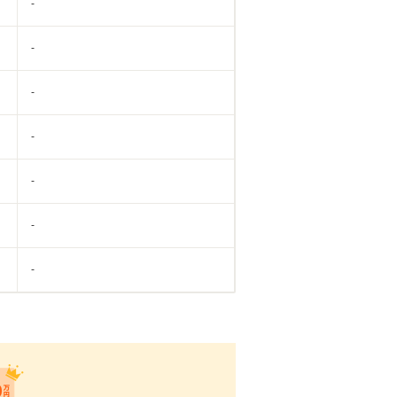
-
-
-
-
-
-
-