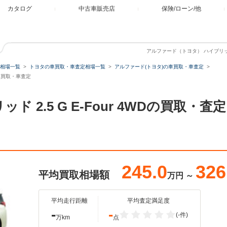
カタログ
中古車販売店
保険/ローン/他
アルファード（トヨタ） ハイブリッド 2
相場一覧
トヨタの車買取・車査定相場一覧
アルファード(トヨタ)の車買取・車査定
Dの車買取・車査定
ド 2.5 G E-Four 4WDの買取
245.0
326
平均買取相場額
万円
～
平均走行距離
平均査定満足度
-
-
(-件)
万km
点