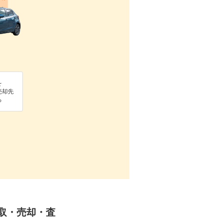
を
売却先
る
の買取・売却・査