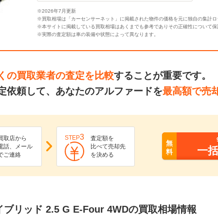
※2026年7月更新
※買取相場は「カーセンサーネット」に掲載された物件の価格を元に独自の集計ロ
※本サイトに掲載している買取相場はあくまでも参考でありその正確性について保
※実際の査定額は車の装備や状態によって異なります。
くの買取業者の査定を比較
することが重要です。
定依頼して、あなたのアルファードを
最高額で売
3
STEP
買取店から
査定額を
無
電話、メール
比べて売却先
一
料
でご連絡
を決める
リッド 2.5 G E-Four 4WDの買取相場情報