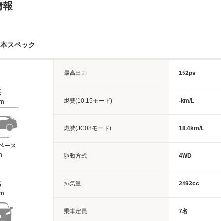
情報
基本スペック
最高出力
152ps
長
燃費(10.15モード)
-km/L
5m
燃費(JC08モード)
18.4km/L
ベース
m
駆動方式
4WD
排気量
2493cc
高
5m
乗車定員
7名