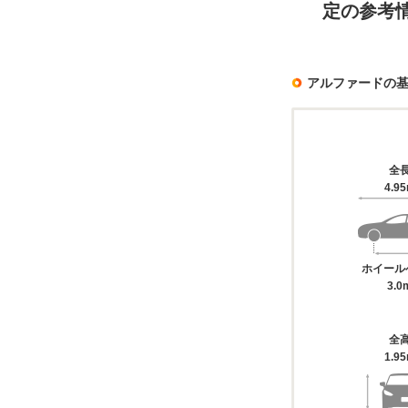
定の参考
アルファードの
全
4.9
ホイール
3.0
全
1.9