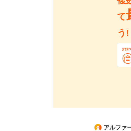
複
て
う!
STEP
アルファード