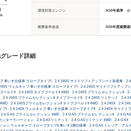
幅
環境対策エンジン
H30年基準 
5m
燃費基準達成
H30年度燃費基
他グレード詳細
キャブ 車いす仕様車 スロープタイプI
2.4 240G サイドリフトアップシート装着車
2.
4 240S ウェルキャブ 車いす仕様車 スロープタイプI
2.4 240S サイドリフトアッ
プゴールドII
2.4 240S タイプゴールドII 4WD
2.4 240S プライムセレクションII
2
2.4 240S プライムセレクションII タイプゴールドII
2.4 240S リミテッド
2.4 
4WD
2.4 240SプライムセレクションII タイプゴールドII 4WD
2.4 240X
2.4 24
イプI
2.4 240X ウェルキャブ 車いす仕様車 スロープタイプII
2.4 240X サイ
2.4 G AS プライムセレクション 4WD
2.4 G AS プライムセレクションII
2.4 G
アルカンターラバージョン
2.4 G ASリミテッド
2.4 G ASリミテッド 4WD
2.4 G AX
エディション ウェルキャブ スロープタイプII 車いす1脚仕様車
2.4 G AX トレゾア・