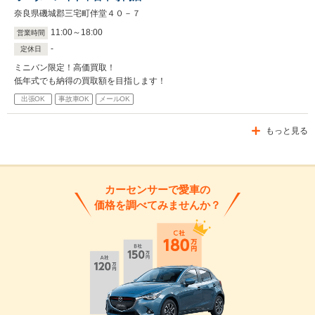
奈良県磯城郡三宅町伴堂４０－７
11
:
00
～
18
:
00
営業時間
-
定休日
ミニバン限定！高価買取！
低年式でも納得の買取額を目指します！
出張OK
事故車OK
メールOK
もっと見る
カーセンサーで愛車の
価格を調べてみませんか？