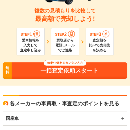
複数の見積もりを比較して
最高額で売却しよう!
1
2
3
STEP
STEP
STEP
愛車情報を
買取店から
査定額を
入力して
電話､メール
比べて売却先
査定申し込み
でご連絡
を決める
90
秒で終わるカンタン入力
無
一括査定依頼スタート
料
各メーカーの車買取・車査定のポイントを見る
国産車