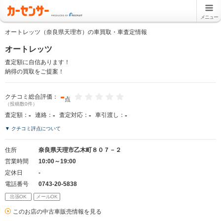
メニュー
オートレッツ（奈良県天理市）の車買取・車査定情報
オートレッツ
査定額に自信あります！
納得の買取をご提案！
-
クチコミ総合評価：
点
（投稿数0件）
-
-
-
-
査定額：
連絡：
査定対応：
車引渡し：
▼ クチコミ評点について
住所
奈良県天理市乙木町８０７－２
営業時間
10:00～19:00
定休日
-
電話番号
0743-20-5838
出張OK
メールOK
このお店の中古車販売情報を見る