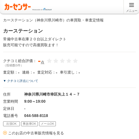
メニュー
カーステーション（神奈川県川崎市）の車買取・車査定情報
カーステーション
常備中古車在庫２０台以上ダイレクト
販売可能ですので高価買取ます！
-
クチコミ総合評価：
点
（投稿数0件）
-
-
-
-
査定額：
連絡：
査定対応：
車引渡し：
▼ クチコミ評点について
住所
神奈川県川崎市幸区矢上１４－７
営業時間
9:00～19:00
定休日
-
電話番号
044-588-8118
出張OK
事故車OK
メールOK
このお店の中古車販売情報を見る