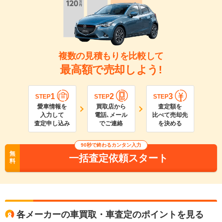
複数の見積もりを比較して
最高額で売却しよう!
1
2
3
STEP
STEP
STEP
愛車情報を
買取店から
査定額を
入力して
電話､メール
比べて売却先
査定申し込み
でご連絡
を決める
90
秒で終わるカンタン入力
無
一括査定依頼スタート
料
各メーカーの車買取・車査定のポイントを見る