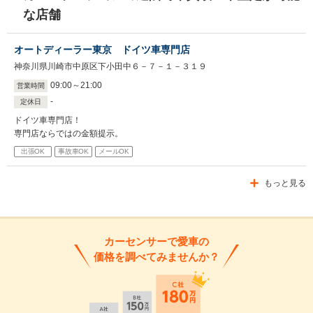
な店舗
オートディーラー東京 ドイツ車専門店
神奈川県川崎市中原区下小田中６－７－１－３１９
09
:
00
～
21
:
00
営業時間
-
定休日
ドイツ車専門店！
専門店ならではの金額提示。
出張OK
事故車OK
メールOK
もっと見る
カーセンサーで愛車の
価格を調べてみませんか？