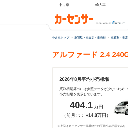
中古車
輸入車
中古車トップ
車買取・車査定・車売却
車買取・査定
アルファード 2.4 
2026年8月平均小売相場
買取相場算出には参照データが少ないため中
小売相場を表示しています。
404.1
万円
（前月比：
+14.8
万円）
※上記はカーセンサー掲載物件の平均小売相場であり