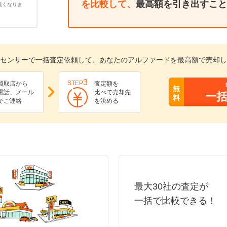
を比較して、
最高額を引き出すこと
低くなりま
センサーで一括査定依頼して、あなたのアルファードを最高額で売却し
3
STEP
買取店から
査定額を
無
電話、メール
比べて売却先
一
料
でご連絡
を決める
最大30社の査定が
一括で比較できる！