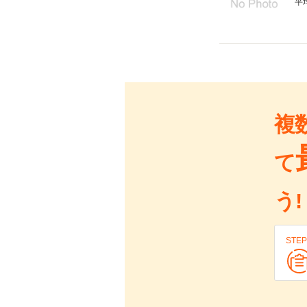
平
複
て
う!
STEP