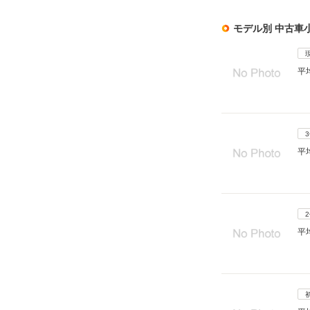
モデル別 中古車
平
平
平