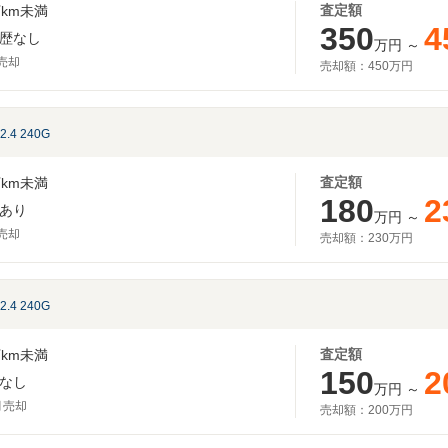
査定額
km未満
350
4
歴なし
万円
～
月売却
売却額：
450万円
2.4 240G
査定額
km未満
180
2
あり
万円
～
月売却
売却額：
230万円
2.4 240G
査定額
km未満
150
2
なし
万円
～
月売却
売却額：
200万円