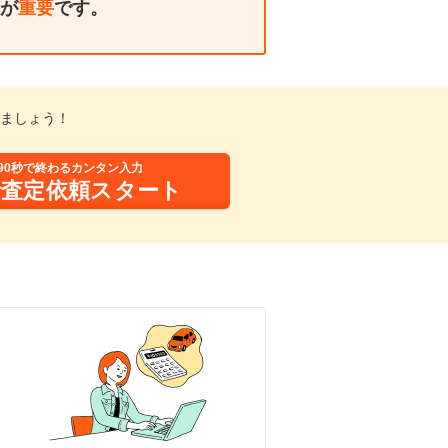
が
重要
です。
ましょう！
90秒で終わるカンタン入力
括査定依頼スタート