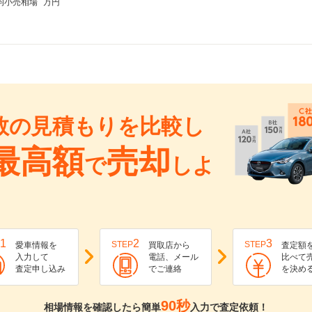
均小売相場
万円
数の見積もりを比較し
最高額
売却
で
しよ
1
2
3
STEP
STEP
愛車情報を
買取店から
査定額
入力して
電話、メール
比べて
査定申し込み
でご連絡
を決め
90秒
相場情報を確認したら簡単
入力で査定依頼！