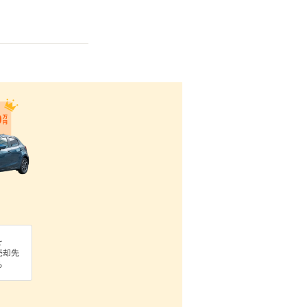
を
売却先
る