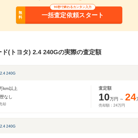
90秒で終わるカンタン入力
無
一括査定依頼スタート
料
(トヨタ) 2.4 240Gの実際の査定額
2.4 240G
査定額
万km以上
10
24
歴なし
万円
～
月売却
売却額：
24万円
2.4 240G