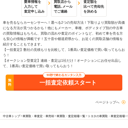
愛車情報を
買取店から
査定額を
入力して
電話､メール
比べて売却先
査定申し込み
でご連絡
を決める
車を売るならカーセンサーへ！選べる2つの売却方法！下取りより買取額が高価
になる方法が見つかるかも！他にもメーカー、車種、ボディタイプ別の中古車
の買取情報はもちろん、買取の流れや査定のポイントなど、初めて車を売る方
も安心の情報が満載です！五十音や都道府県から、お近くの買取店舗の情報を
紹介することもできます。
【一括査定】数社の見積もりを比較して、1番高い査定価格で買い取ってもらお
う！
【オークション型査定】連絡・査定は1社だけ！オークションにお任せ出品し
て、1番高い査定価格で買い取ってもらおう！
90秒で終わるカンタン入力
無
一括査定依頼スタート
料
ページトップへ
中古車トップ
車買取・車査定・車売却
車買取・査定相場一覧
トヨタの車買取・車査定相場一