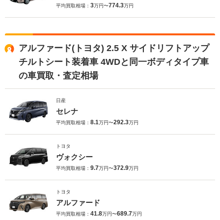
3
774.3
平均買取相場：
万円〜
万円
アルファード(トヨタ) 2.5 X サイドリフトアップ
チルトシート装着車 4WDと同一ボディタイプ車
の車買取・査定相場
日産
セレナ
8.1
292.3
平均買取相場：
万円〜
万円
トヨタ
ヴォクシー
9.7
372.9
平均買取相場：
万円〜
万円
トヨタ
アルファード
41.8
689.7
平均買取相場：
万円〜
万円