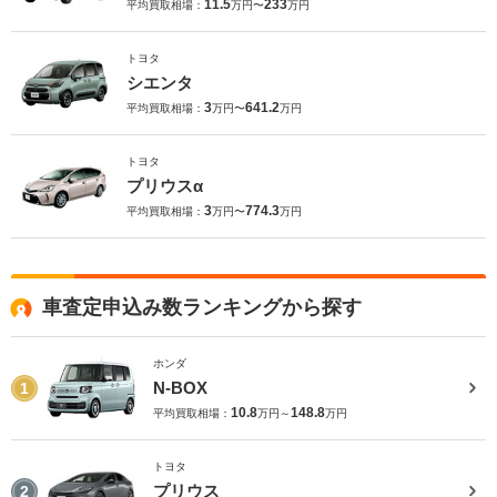
11.5
233
平均買取相場：
万円〜
万円
トヨタ
シエンタ
3
641.2
平均買取相場：
万円〜
万円
トヨタ
プリウスα
3
774.3
平均買取相場：
万円〜
万円
車査定申込み数ランキングから探す
ホンダ
N-BOX
1
10.8
148.8
平均買取相場：
万円～
万円
トヨタ
プリウス
2