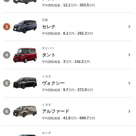
12.1
303.5
平均買取相場：
万円～
万円
日産
セレナ
3
8.1
292.3
平均買取相場：
万円～
万円
ダイハツ
タント
4
3
142.2
平均買取相場：
万円～
万円
トヨタ
ヴォクシー
5
9.7
372.9
平均買取相場：
万円～
万円
トヨタ
アルファード
6
41.8
689.7
平均買取相場：
万円～
万円
ホンダ