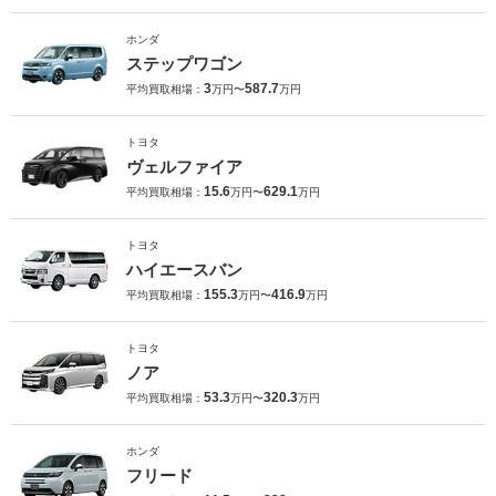
ホンダ
ステップワゴン
3
587.7
平均買取相場：
万円〜
万円
トヨタ
ヴェルファイア
15.6
629.1
平均買取相場：
万円〜
万円
トヨタ
ハイエースバン
155.3
416.9
平均買取相場：
万円〜
万円
トヨタ
ノア
53.3
320.3
平均買取相場：
万円〜
万円
ホンダ
フリード