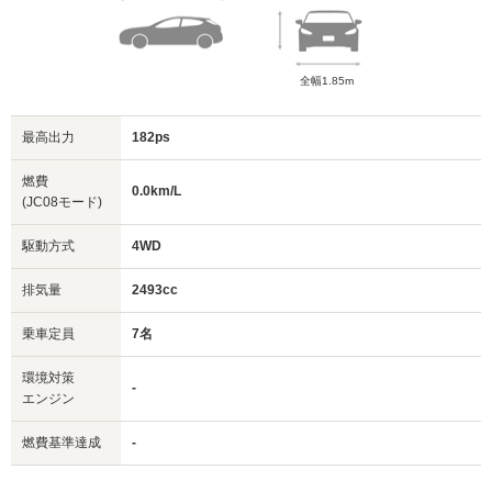
全幅1.85m
最高出力
182ps
燃費
0.0km/L
(JC08モード)
駆動方式
4WD
排気量
2493cc
乗車定員
7名
環境対策
-
エンジン
燃費基準達成
-