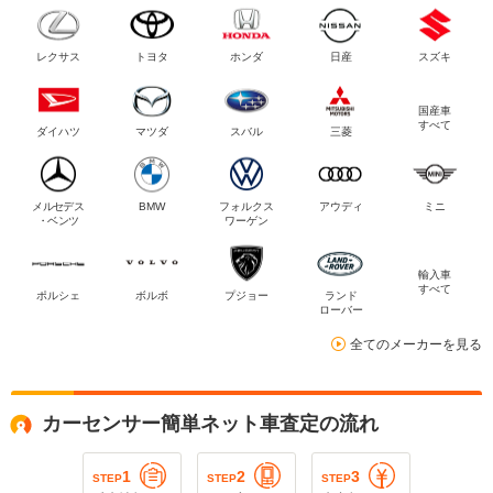
レクサス
トヨタ
ホンダ
日産
スズキ
国産車
すべて
ダイハツ
マツダ
スバル
三菱
メルセデス
BMW
フォルクス
アウディ
ミニ
・ベンツ
ワーゲン
輸入車
すべて
ポルシェ
ボルボ
プジョー
ランド
ローバー
全てのメーカーを見る
カーセンサー簡単ネット車査定の流れ
1
2
3
STEP
STEP
STEP