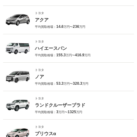
トヨタ
アクア
14.6
236
平均買取相場：
万円〜
万円
トヨタ
ハイエースバン
155.3
416.9
平均買取相場：
万円〜
万円
トヨタ
ノア
53.3
320.3
平均買取相場：
万円〜
万円
トヨタ
ランドクルーザープラド
3
1325
平均買取相場：
万円〜
万円
トヨタ
プリウスα