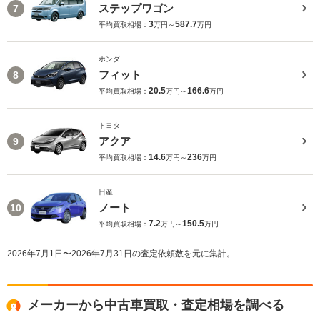
ステップワゴン
7
3
587.7
平均買取相場：
万円～
万円
ホンダ
フィット
8
20.5
166.6
平均買取相場：
万円～
万円
トヨタ
アクア
9
14.6
236
平均買取相場：
万円～
万円
日産
ノート
10
7.2
150.5
平均買取相場：
万円～
万円
2026年7月1日〜2026年7月31日の査定依頼数を元に集計。
メーカーから中古車買取・査定相場を調べる