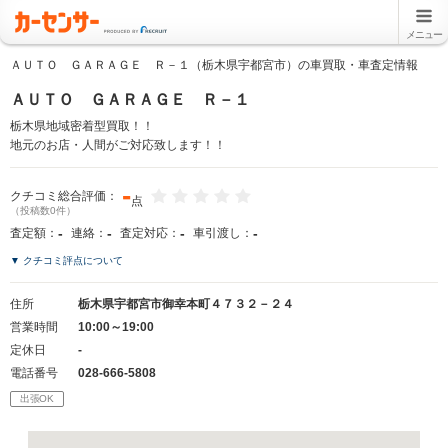
メニュー
ＡＵＴＯ ＧＡＲＡＧＥ Ｒ－１（栃木県宇都宮市）の車買取・車査定情報
ＡＵＴＯ ＧＡＲＡＧＥ Ｒ－１
栃木県地域密着型買取！！
地元のお店・人間がご対応致します！！
-
クチコミ総合評価：
点
（投稿数0件）
-
-
-
-
査定額：
連絡：
査定対応：
車引渡し：
▼ クチコミ評点について
住所
栃木県宇都宮市御幸本町４７３２－２４
営業時間
10:00～19:00
定休日
-
電話番号
028-666-5808
出張OK