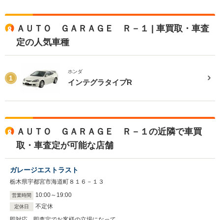
ＡＵＴＯ ＧＡＲＡＧＥ Ｒ－１ | 車買取・車査
定の人気車種
ホンダ
1
インテグラタイプR
ＡＵＴＯ ＧＡＲＡＧＥ Ｒ－１の近隣で車買
取・車査定が可能な店舗
ガレージエストラスト
栃木県宇都宮市海道町８１６－１３
10
:
00
～
19
:
00
営業時間
不定休
定休日
即対応、即査定でお客様の立場になって