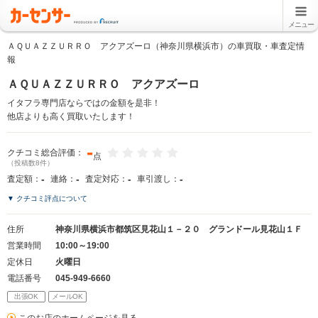
メニュー
ＡＱＵＡＺＺＵＲＲＯ アクアズーロ（神奈川県横浜市）の車買取・車査定情
報
ＡＱＵＡＺＺＵＲＲＯ アクアズーロ
イタフラ専門店ならではの金額を是非！
他店よりも高く買取いたします！
-
クチコミ総合評価：
点
（投稿数8件）
-
-
-
-
査定額：
連絡：
査定対応：
車引渡し：
▼ クチコミ評点について
住所
神奈川県横浜市都筑区見花山１－２０ グランドール見花山１Ｆ
営業時間
10:00～19:00
定休日
火曜日
電話番号
045-949-6660
出張OK
メールOK