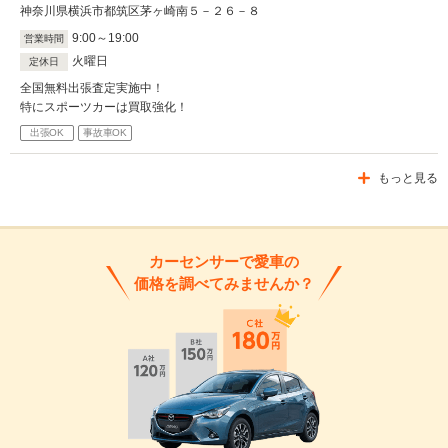
神奈川県横浜市都筑区茅ヶ崎南５－２６－８
9
:
00
～
19
:
00
営業時間
火曜日
定休日
全国無料出張査定実施中！
特にスポーツカーは買取強化！
出張OK
事故車OK
もっと見る
カーセンサーで愛車の
価格を調べてみませんか？