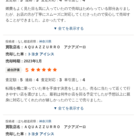
3
3
4
4
査定額：
連絡：
査定対応：
車引渡し：
燃費もよく見た目も気に入っていたので売却はためらっている部分ありまし
たが、お店の方が丁寧にスムーズに対応してくださったので安心して売却す
ることができました。よかったです。
▼ 全てを表示する
投稿者：なし
都道府県：
神奈川県
買取店名：ＡＱＵＡＺＺＵＲＲＯ アクアズーロ
売却した車：
トヨタ アイシス
売却時期：2023年1月
5
総合評価
5
4
3
4
査定額：
連絡：
査定対応：
車引渡し：
転職を機に乗っていた車を手放す決意をしました。売るに当たって近くて行
きやすい店を選びました。最初は何件か店を回る予定でしたが予想以上に親
身に対応してくれたのが嬉しかったのでここで売りました。
▼ 全てを表示する
投稿者：ほち
都道府県：
神奈川県
買取店名：ＡＱＵＡＺＺＵＲＲＯ アクアズーロ
売却した車：
トヨタ アイシス