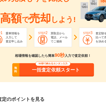
高額
売却
で
しよう!
1
2
3
P
STEP
STEP
愛車情報を
買取店から
査定額
入力して
電話、メール
比べて
査定申し込み
でご連絡
を決め
90秒
相場情報を確認したら簡単
入力で査定依頼！
90秒で終わるカンタン入力
無
一括査定依頼スタート
料
査定のポイントを見る