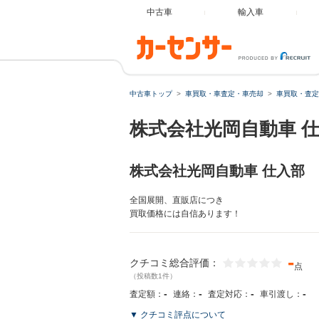
中古車
輸入車
中古車トップ
車買取・車査定・車売却
車買取・査定
株式会社光岡自動車 
株式会社光岡自動車 仕入部
全国展開、直販店につき
買取価格には自信あります！
-
クチコミ総合評価：
点
（投稿数1件）
-
-
-
-
査定額：
連絡：
査定対応：
車引渡し：
▼ クチコミ評点について