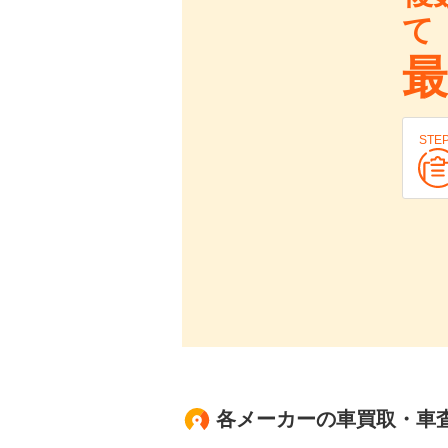
て
最
STE
各メーカーの車買取・車