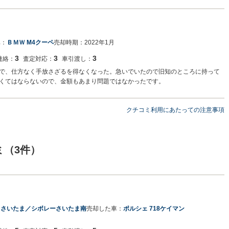
車：
ＢＭＷ M4クーペ
売却時期：
2022年1月
3
3
3
連絡：
査定対応：
車引渡し：
で、仕方なく手放さざるを得なくなった。急いでいたので旧知のところに持って
くてはならないので、金額もあまり問題ではなかったです。
クチコミ利用にあたっての注意事項
ミ（3件）
Ｕさいたま／シボレーさいたま南
売却した車：
ポルシェ 718ケイマン