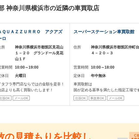
部 神奈川県横浜市の近隣の車買取店
ＡＱＵＡＺＺＵＲＲＯ アクアズ
スーパーステーション車買取館
ーロ
住所
神奈川県横浜市都筑区見花山
住所
神奈川県横浜市都筑区仲町
１－２０ グランドール見花
４－２０－３
山１Ｆ
営業時間
10:00～19:00
営業時間
10:00～18:00
定休日
火曜日
定休日
年中無休
イタフラ専門店ならではの金額を是非！
車買取館は
他店よりも高く買取いたします！
国が定める基準を満たした指定工場で
出張OK
メールOK
出張OK
事故車OK
メールOK
数の見積もりを比較し