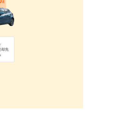
を
売却先
る