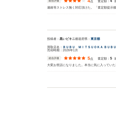
4
4
総合評価
査定額：
点
連絡等ストレス無く対応頂けた。 「査定額提示
買取店からの返信
この度はご利用いただき、また嬉しいお言葉をあ
こと、大変安心いたしました。 一方で、「査定
お気持ちにつながってしまったようで申し訳ござ
投稿者：
黒いビキニ
都道府県：
東京都
価格をご提示する方針としておりますが、今後は
買取店名：
ＢＵＢＵ ＭＩＴＳＵＯＫＡ ＢＵＢ
うございました。 またのご利用を心よりお待ち
売却時期：
2026年1月
5
5
総合評価
査定額：
点
大変お世話になりました。本当に気に入っていた
買取店からの返信
長い間大切にされてきたお車、本当にお疲れさま
います。 その愛情が次のオーナーにもきっと伝