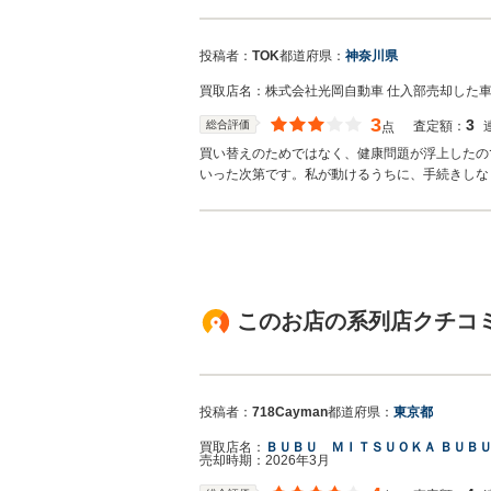
投稿者：
TOK
都道府県：
神奈川県
買取店名：
株式会社光岡自動車 仕入部
売却した
3
3
総合評価
査定額：
点
買い替えのためではなく、健康問題が浮上したの
いった次第です。私が動けるうちに、手続きしな
このお店の系列店クチコ
投稿者：
718Cayman
都道府県：
東京都
買取店名：
ＢＵＢＵ ＭＩＴＳＵＯＫＡ ＢＵＢ
売却時期：
2026年3月