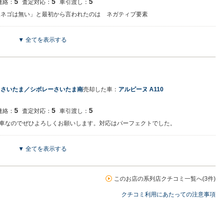
5
5
5
連絡：
査定対応：
車引渡し：
後ネゴは無い」と最初から言われたのは ネガティブ要素
▼ 全てを表示する
りがとうございます。 ご連絡や対応についてストレスなくお感じいただけたとの
額提示後のネゴは無い」とのご案内につきまして、率直にお伝えした点がご不安な
いません。 当店では査定額にできる限りご納得いただけるよう、初めから適正な
よりお客様に寄り添ったご説明を心がけてまいります。 貴重なご意見をありがと
Ｕさいたま／シボレーさいたま南
売却した車：
アルピーヌ A110
しております。
5
5
5
連絡：
査定対応：
車引渡し：
車なのでぜひよろしくお願いします。対応はパーフェクトでした。
▼ 全てを表示する
でした。 たくさんの思い出が詰まっている分、手放すのは簡単ではなかったと思
わります。今までの思い出が、ずっと輝き続けますように。
このお店の系列店クチコミ一覧へ(3件)
クチコミ利用にあたっての注意事項