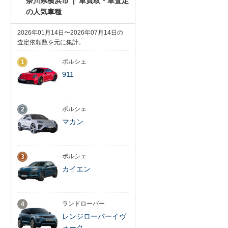
奈川県横浜市 | 車買取・車査定
の人気車種
2026年01月14日〜2026年07月14日の
査定依頼数を元に集計。
ポルシェ
1
911
ポルシェ
2
マカン
ポルシェ
3
カイエン
ランドローバー
4
レンジローバーイヴ
ォーク