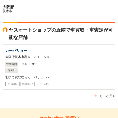
大阪府
茨木市
ヤスオートショップの近隣で車買取・車査定が可
能な店舗
カーバリュー
大阪府茨木市郡５－３１－５４
10
:
00
～
19
:
00
営業時間
-
定休日
北摂で買取ならカーバリューへ！
出張OK
事故車OK
メールOK
もっと見る
カーセンサーで愛車の