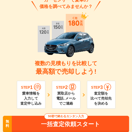
価格を調べてみませんか？
複数の見積もりを比較して
最高額で売却しよう!
1
2
3
STEP
STEP
STEP
愛車情報を
買取店から
査定額を
入力して
電話､メール
比べて売却先
査定申し込み
でご連絡
を決める
90
秒で終わるカンタン入力
無
一括査定依頼スタート
料