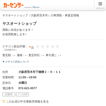
メニュー
ヤスオートショップ（大阪府茨木市）の車買取・車査定情報
ヤスオートショップ
買取に自信があります！
出張買取致します♪
-
クチコミ総合評価：
点
（投稿数0件）
-
-
-
-
査定額：
連絡：
査定対応：
車引渡し：
▼ クチコミ評点について
住所
大阪府茨木市下穂積２－９－１１
営業時間
11:00～19:00
定休日
水曜日
電話番号
072-621-0077
出張OK
メールOK
このお店の中古車販売情報を見る