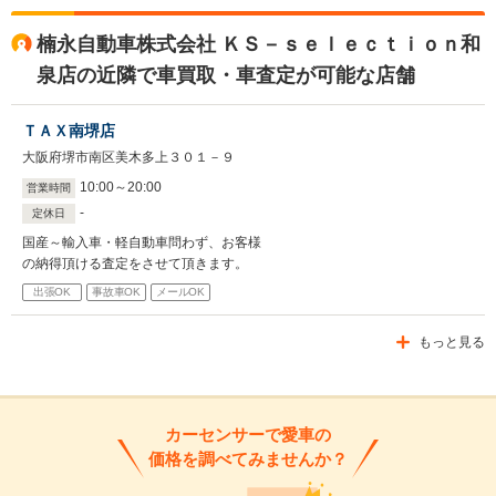
楠永自動車株式会社 ＫＳ－ｓｅｌｅｃｔｉｏｎ和
泉店の近隣で車買取・車査定が可能な店舗
ＴＡＸ南堺店
大阪府堺市南区美木多上３０１－９
10
:
00
～
20
:
00
営業時間
-
定休日
国産～輸入車・軽自動車問わず、お客様
の納得頂ける査定をさせて頂きます。
出張OK
事故車OK
メールOK
もっと見る
カーセンサーで愛車の
価格を調べてみませんか？