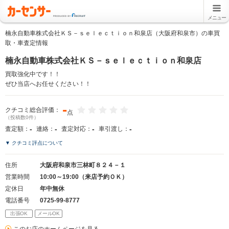
メニュー
楠永自動車株式会社ＫＳ－ｓｅｌｅｃｔｉｏｎ和泉店（大阪府和泉市）の車買
取・車査定情報
楠永自動車株式会社ＫＳ－ｓｅｌｅｃｔｉｏｎ和泉店
買取強化中です！！
ぜひ当店へお任せください！！
-
クチコミ総合評価：
点
（投稿数0件）
-
-
-
-
査定額：
連絡：
査定対応：
車引渡し：
▼ クチコミ評点について
住所
大阪府和泉市三林町８２４－１
営業時間
10:00～19:00（来店予約ＯＫ）
定休日
年中無休
電話番号
0725-99-8777
出張OK
メールOK