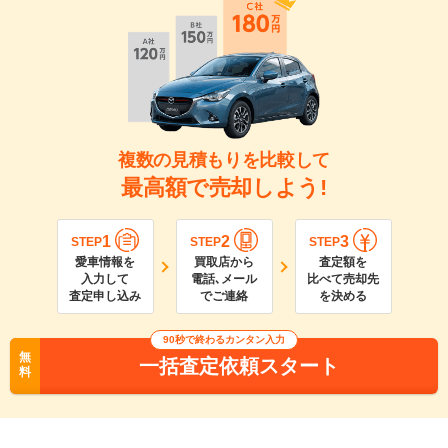
複数の見積もりを比較して
最高額で売却しよう!
1
2
3
STEP
STEP
STEP
愛車情報を
買取店から
査定額を
入力して
電話､メール
比べて売却先
査定申し込み
でご連絡
を決める
90
秒で終わるカンタン入力
無
一括査定依頼スタート
料