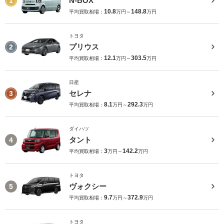
N-BOX
1
10.8
148.8
平均買取相場：
万円～
万円
トヨタ
プリウス
2
12.1
303.5
平均買取相場：
万円～
万円
日産
セレナ
3
8.1
292.3
平均買取相場：
万円～
万円
ダイハツ
タント
4
3
142.2
平均買取相場：
万円～
万円
トヨタ
ヴォクシー
5
9.7
372.9
平均買取相場：
万円～
万円
トヨタ