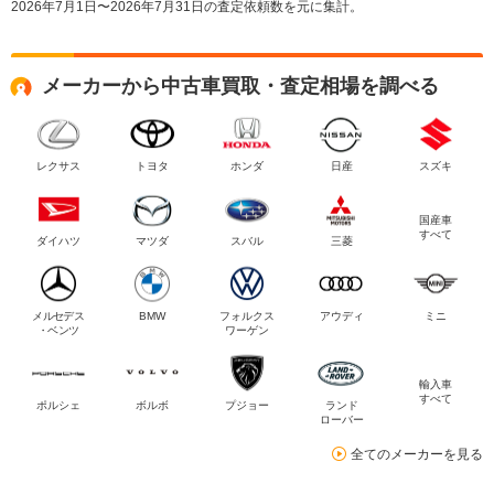
2026年7月1日〜2026年7月31日の査定依頼数を元に集計。
メーカーから中古車買取・査定相場を調べる
レクサス
トヨタ
ホンダ
日産
スズキ
国産車
すべて
ダイハツ
マツダ
スバル
三菱
メルセデス
BMW
フォルクス
アウディ
ミニ
・ベンツ
ワーゲン
輸入車
すべて
ポルシェ
ボルボ
プジョー
ランド
ローバー
全てのメーカーを見る