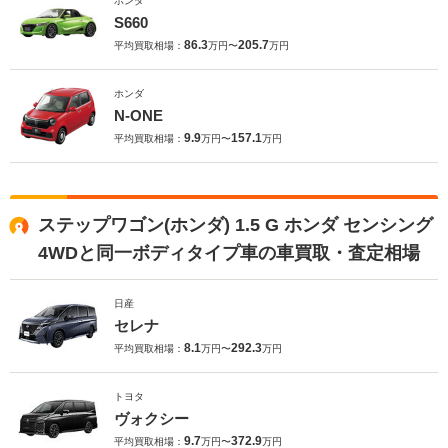
ホンダ
S660
86.3
205.7
平均買取相場：
万円〜
万円
ホンダ
N-ONE
9.9
157.1
平均買取相場：
万円〜
万円
ステップワゴン(ホンダ) 1.5 G ホンダ センシング
4WDと同一ボディタイプ車の車買取・査定相場
日産
セレナ
8.1
292.3
平均買取相場：
万円〜
万円
トヨタ
ヴォクシー
9.7
372.9
平均買取相場：
万円〜
万円