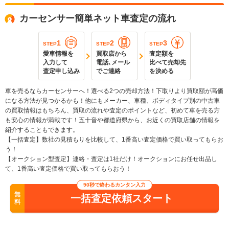
カーセンサー簡単ネット車査定の流れ
1
2
3
STEP
STEP
STEP
愛車情報を
買取店から
査定額を
入力して
電話､メール
比べて売却先
査定申し込み
でご連絡
を決める
車を売るならカーセンサーへ！選べる2つの売却方法！下取りより買取額が高価
になる方法が見つかるかも！他にもメーカー、車種、ボディタイプ別の中古車
の買取情報はもちろん、買取の流れや査定のポイントなど、初めて車を売る方
も安心の情報が満載です！五十音や都道府県から、お近くの買取店舗の情報を
紹介することもできます。
【一括査定】数社の見積もりを比較して、1番高い査定価格で買い取ってもらお
う！
【オークション型査定】連絡・査定は1社だけ！オークションにお任せ出品し
て、1番高い査定価格で買い取ってもらおう！
90秒で終わるカンタン入力
無
一括査定依頼スタート
料