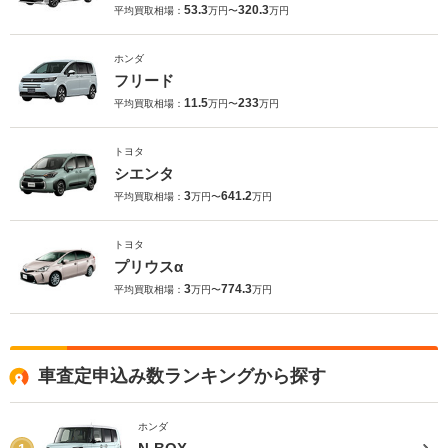
53.3
320.3
平均買取相場：
万円〜
万円
ホンダ
フリード
11.5
233
平均買取相場：
万円〜
万円
トヨタ
シエンタ
3
641.2
平均買取相場：
万円〜
万円
トヨタ
プリウスα
3
774.3
平均買取相場：
万円〜
万円
車査定申込み数ランキングから探す
ホンダ