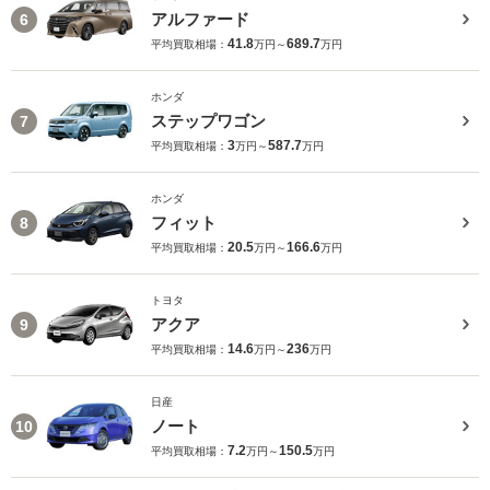
アルファード
6
41.8
689.7
平均買取相場：
万円～
万円
ホンダ
ステップワゴン
7
3
587.7
平均買取相場：
万円～
万円
ホンダ
フィット
8
20.5
166.6
平均買取相場：
万円～
万円
トヨタ
アクア
9
14.6
236
平均買取相場：
万円～
万円
日産
ノート
10
7.2
150.5
平均買取相場：
万円～
万円