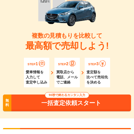
複数の見積もりを比較して
最高額で売却しよう!
1
2
3
STEP
STEP
STEP
愛車情報を
買取店から
査定額を
入力して
電話、メール
比べて売却先
査定申し込み
でご連絡
を決める
90秒で終わるカンタン入力
無
一括査定依頼スタート
料