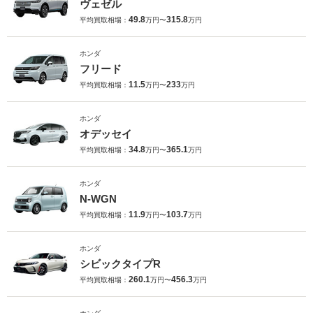
ヴェゼル
49.8
315.8
平均買取相場：
万円〜
万円
ホンダ
フリード
11.5
233
平均買取相場：
万円〜
万円
ホンダ
オデッセイ
34.8
365.1
平均買取相場：
万円〜
万円
ホンダ
N-WGN
11.9
103.7
平均買取相場：
万円〜
万円
ホンダ
シビックタイプR
260.1
456.3
平均買取相場：
万円〜
万円