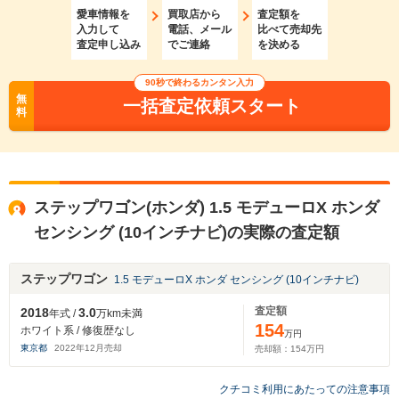
愛車情報を
買取店から
査定額を
入力して
電話、メール
比べて売却先
査定申し込み
でご連絡
を決める
90秒で終わるカンタン入力
無
一括査定依頼スタート
料
ステップワゴン(ホンダ) 1.5 モデューロX ホンダ
センシング (10インチナビ)の実際の査定額
ステップワゴン
1.5 モデューロX ホンダ センシング (10インチナビ)
査定額
2018
3.0
年式 /
万km未満
154
ホワイト系 / 修復歴なし
万円
東京都
2022
年
12
月売却
売却額：
154
万円
クチコミ利用にあたっての注意事項