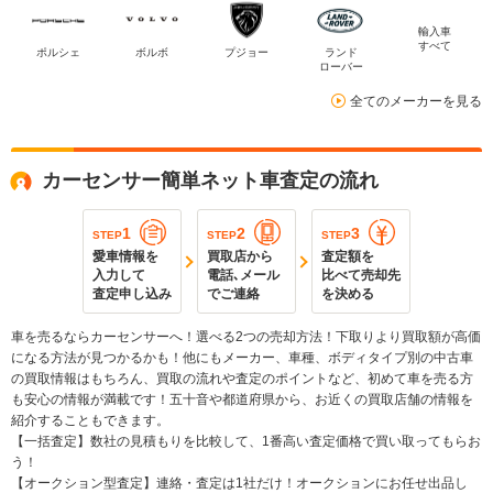
輸入車
すべて
ポルシェ
ボルボ
プジョー
ランド
ローバー
全てのメーカーを見る
カーセンサー簡単ネット車査定の流れ
1
2
3
STEP
STEP
STEP
愛車情報を
買取店から
査定額を
入力して
電話､メール
比べて売却先
査定申し込み
でご連絡
を決める
車を売るならカーセンサーへ！選べる2つの売却方法！下取りより買取額が高価
になる方法が見つかるかも！他にもメーカー、車種、ボディタイプ別の中古車
の買取情報はもちろん、買取の流れや査定のポイントなど、初めて車を売る方
も安心の情報が満載です！五十音や都道府県から、お近くの買取店舗の情報を
紹介することもできます。
【一括査定】数社の見積もりを比較して、1番高い査定価格で買い取ってもらお
う！
【オークション型査定】連絡・査定は1社だけ！オークションにお任せ出品し