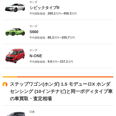
ホンダ
シビックタイプR
260.1
456.3
平均買取相場：
万円〜
万円
ホンダ
S660
86.3
205.7
平均買取相場：
万円〜
万円
ホンダ
N-ONE
9.9
157.1
平均買取相場：
万円〜
万円
ステップワゴン(ホンダ) 1.5 モデューロX ホンダ
センシング (10インチナビ)と同一ボディタイプ車
の車買取・査定相場
日産