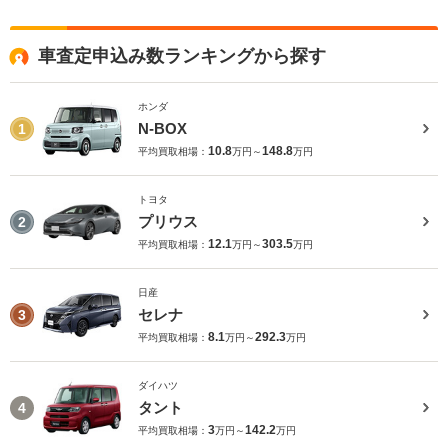
車査定申込み数ランキングから探す
ホンダ
N-BOX
1
10.8
148.8
平均買取相場：
万円～
万円
トヨタ
プリウス
2
12.1
303.5
平均買取相場：
万円～
万円
日産
セレナ
3
8.1
292.3
平均買取相場：
万円～
万円
ダイハツ
タント
4
3
142.2
平均買取相場：
万円～
万円