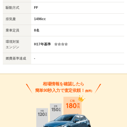
駆動方式
FF
排気量
1496cc
乗車定員
8名
環境対策
H17年基準 ☆☆☆☆
エンジン
燃費基準達成
-
相場情報を確認したら
簡単90秒入力で査定依頼！
(無料)