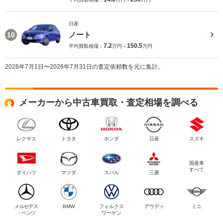
日産
ノート
10
7.2
150.5
平均買取相場：
万円～
万円
2026年7月1日〜2026年7月31日の査定依頼数を元に集計。
メーカーから中古車買取・査定相場を調べる
レクサス
トヨタ
ホンダ
日産
スズキ
国産車
すべて
ダイハツ
マツダ
スバル
三菱
メルセデス
BMW
フォルクス
アウディ
ミニ
・ベンツ
ワーゲン