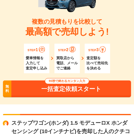
複数の見積もりを比較して
最高額で売却しよう!
1
2
3
STEP
STEP
STEP
愛車情報を
買取店から
査定額を
入力して
電話、メール
比べて売却先
査定申し込み
でご連絡
を決める
90秒で終わるカンタン入力
無
一括査定依頼スタート
料
ステップワゴン(ホンダ) 1.5 モデューロX ホンダ
センシング (10インチナビ)を売却した人のクチコ