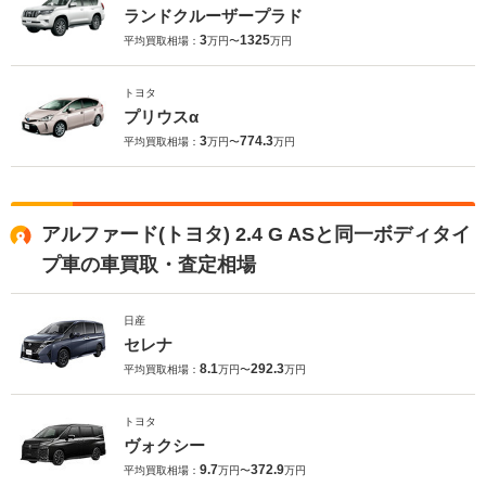
ランドクルーザープラド
3
1325
平均買取相場：
万円〜
万円
トヨタ
プリウスα
3
774.3
平均買取相場：
万円〜
万円
アルファード(トヨタ) 2.4 G ASと同一ボディタイ
プ車の車買取・査定相場
日産
セレナ
8.1
292.3
平均買取相場：
万円〜
万円
トヨタ
ヴォクシー
9.7
372.9
平均買取相場：
万円〜
万円