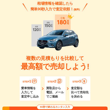
相場情報を確認したら
簡単90秒入力で査定依頼！
(無料)
複数の見積もりを比較して
最高額で売却しよう!
1
2
3
STEP
STEP
STEP
愛車情報を
買取店から
査定額を
入力して
電話、メール
比べて売却先
査定申し込み
でご連絡
を決める
90秒で終わるカンタン入力