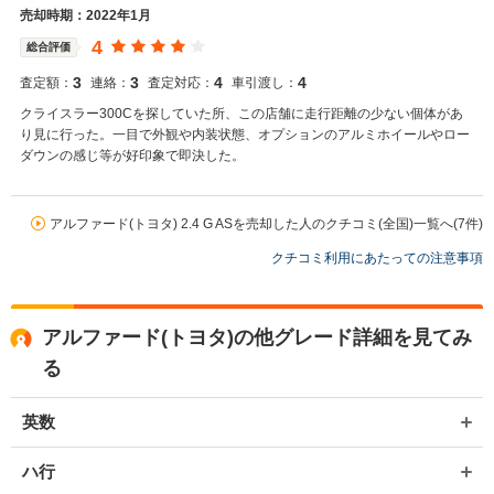
関係もあり、大変得意な車種となっております。ミニバンの他にも輸
売却時期：2022年1月
入車やSUV、軽自動車などの各種専門店を展開しているため、また機
4
総合評価
会がございましたら是非お力添えできれば幸いでございます。 今後と
も宜しくお願い申し上げます。
3
3
4
4
査定額：
連絡：
査定対応：
車引渡し：
クライスラー300Cを探していた所、この店舗に走行距離の少ない個体があ
り見に行った。一目で外観や内装状態、オプションのアルミホイールやロー
ダウンの感じ等が好印象で即決した。
アルファード(トヨタ) 2.4 G ASを売却した人のクチコミ(全国)一覧へ(7件)
クチコミ利用にあたっての注意事項
アルファード(トヨタ)の他グレード詳細を見てみ
る
英数
ハ行