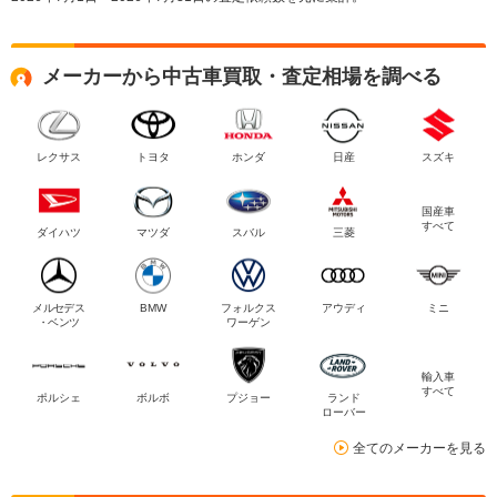
メーカーから中古車買取・査定相場を調べる
レクサス
トヨタ
ホンダ
日産
スズキ
国産車
すべて
ダイハツ
マツダ
スバル
三菱
メルセデス
BMW
フォルクス
アウディ
ミニ
・ベンツ
ワーゲン
輸入車
すべて
ポルシェ
ボルボ
プジョー
ランド
ローバー
全てのメーカーを見る