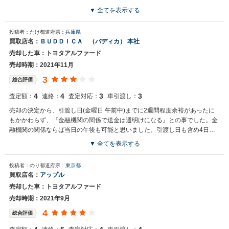
中である
▼ 全てを表示する
買取店からの返信
投稿者：たけ
都道府県：
兵庫県
お世話になっております。株式会社ネクステージでございます。 この
買取店名：
ＢＵＤＤＩＣＡ （バディカ） 本社
度は、誠に申し訳ございませんでした。 お客様から頂きました、貴重
売却した車：トヨタアルファード
なご意見を真摯に受け止め改善に努めていきます。 また機会がござい
ましたら是非ネクステージをご利用いただけますと幸いでございま
売却時期：2021年11月
す。 今後とも宜しくお願いいたします。
3
総合評価
4
4
3
3
査定額：
連絡：
査定対応：
車引渡し：
売却の決定から、引渡し日(金曜日 午前中)までに2週間程度余裕があったに
もかかわらず、『金融機関の関係で送金は週明けになる』との事でした。金
融機関の関係ならば当日の午後も可能と思いました。引渡し日も含め4日後
の送金は少し不安を感じました。
▼ 全てを表示する
投稿者：のり
都道府県：
東京都
買取店名：
アップル
売却した車：トヨタアルファード
売却時期：2021年9月
4
総合評価