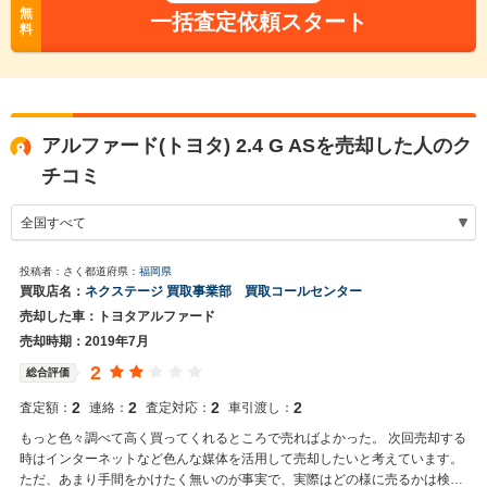
無
一括査定依頼スタート
料
アルファード(トヨタ) 2.4 G ASを売却した人のク
チコミ
投稿者：さく
都道府県：
福岡県
買取店名：
ネクステージ 買取事業部 買取コールセンター
売却した車：トヨタアルファード
売却時期：2019年7月
2
総合評価
2
2
2
2
査定額：
連絡：
査定対応：
車引渡し：
もっと色々調べて高く買ってくれるところで売ればよかった。 次回売却する
時はインターネットなど色んな媒体を活用して売却したいと考えています。
ただ、あまり手間をかけたく無いのが事実で、実際はどの様に売るかは検討