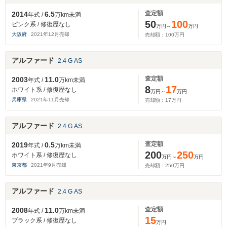
査定額
2014
6.5
年式 /
万km未満
50
100
ピンク系 / 修復歴なし
万円～
万円
大阪府
2021
年
12
月売却
売却額：
100
万円
アルファード
2.4 G AS
査定額
2003
11.0
年式 /
万km未満
8
17
ホワイト系 / 修復歴なし
万円～
万円
兵庫県
2021
年
11
月売却
売却額：
17
万円
アルファード
2.4 G AS
査定額
2019
0.5
年式 /
万km未満
200
250
ホワイト系 / 修復歴なし
万円～
万円
東京都
2021
年
9
月売却
売却額：
250
万円
アルファード
2.4 G AS
査定額
2008
11.0
年式 /
万km未満
15
ブラック系 / 修復歴なし
万円