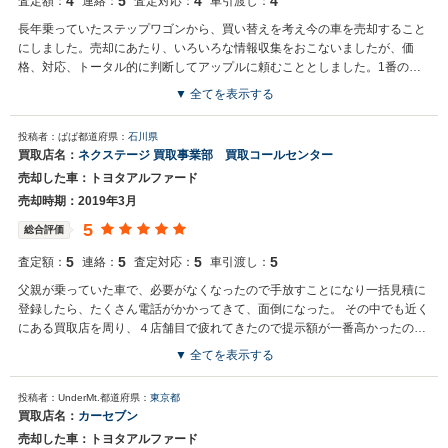
4
5
4
4
査定額：
連絡：
査定対応：
車引渡し：
長年乗っていたステップワゴンから、買い替えを考え今の車を売却すること
にしました。売却にあたり、いろいろな情報収集をおこないましたが、価
格、対応、トータル的に判断してアップルに頼むこととしました。1番の決
め手は、やはり対応だと思います。
▼ 全てを表示する
投稿者：ぱぱ
都道府県：
石川県
買取店名：
ネクステージ 買取事業部 買取コールセンター
売却した車：トヨタアルファード
売却時期：2019年3月
5
総合評価
5
5
5
5
査定額：
連絡：
査定対応：
車引渡し：
父親が乗っていた車で、必要がなくなったので手放すことになり一括見積に
登録したら、たくさん電話がかかってきて、面倒になった。 その中でも近く
にある買取店を周り、４店舗目で疲れてきたので提示額が一番高かったので
売却し、担当の対応もよかった。
▼ 全てを表示する
買取店からの返信
投稿者：UnderMt.
都道府県：
東京都
お世話になっております。 株式会社ネクステージでございます。 この
買取店名：
カーセブン
度はネクステージをご利用いただきまして誠にありがとうございまし
売却した車：トヨタアルファード
た。 弊社ではアルファードのようなミニバンの専門店を展開している