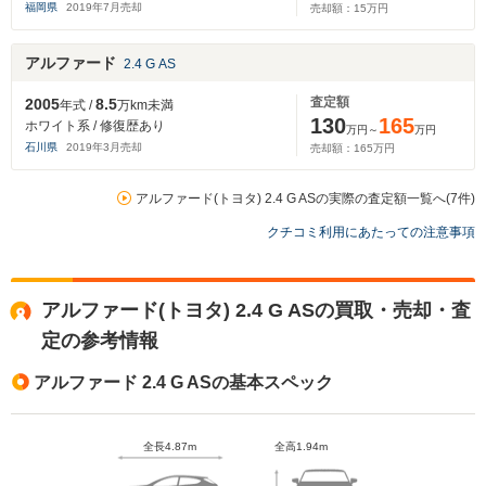
福岡県
2019
年
7
月売却
売却額：
15
万円
アルファード
2.4 G AS
査定額
2005
8.5
年式 /
万km未満
130
165
ホワイト系 / 修復歴あり
万円～
万円
石川県
2019
年
3
月売却
売却額：
165
万円
アルファード(トヨタ) 2.4 G ASの実際の査定額一覧へ(7件)
クチコミ利用にあたっての注意事項
アルファード(トヨタ) 2.4 G ASの買取・売却・査
定の参考情報
アルファード 2.4 G ASの基本スペック
全長4.87m
全高1.94m