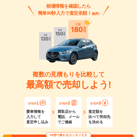
相場情報を確認したら
簡単90秒入力で査定依頼！
(無料)
複数の見積もりを比較して
最高額で売却しよう!
1
2
3
STEP
STEP
STEP
愛車情報を
買取店から
査定額を
入力して
電話、メール
比べて売却先
査定申し込み
でご連絡
を決める
90秒で終わるカンタン入力