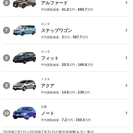
アルファード
6
41.8
689.7
平均買取相場：
万円～
万円
ホンダ
ステップワゴン
7
3
587.7
平均買取相場：
万円～
万円
ホンダ
フィット
8
20.5
166.6
平均買取相場：
万円～
万円
トヨタ
アクア
9
14.6
236
平均買取相場：
万円～
万円
日産
ノート
10
7.2
150.5
平均買取相場：
万円～
万円
2026年7月1日〜2026年7月31日の査定依頼数を元に集計。