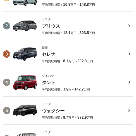
10.8
148.8
平均買取相場：
万円～
万円
トヨタ
プリウス
2
12.1
303.5
平均買取相場：
万円～
万円
日産
セレナ
3
8.1
292.3
平均買取相場：
万円～
万円
ダイハツ
タント
4
3
142.2
平均買取相場：
万円～
万円
トヨタ
ヴォクシー
5
9.7
372.9
平均買取相場：
万円～
万円
トヨタ