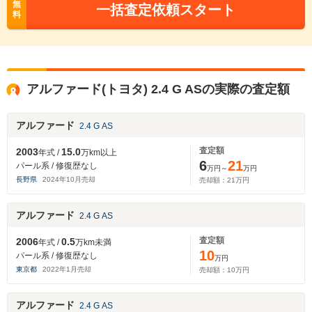
無
一括査定依頼スタート
料
アルファード(トヨタ) 2.4 G ASの実際の査定額
アルファード
2.4 G AS
査定額
2003
15.0
年式 /
万km以上
6
21
パール系 / 修復歴なし
万円～
万円
長野県
2024
年
10
月売却
売却額：
21
万円
アルファード
2.4 G AS
査定額
2006
0.5
年式 /
万km未満
10
パール系 / 修復歴なし
万円
東京都
2022
年
1
月売却
売却額：
10
万円
アルファード
2.4 G AS