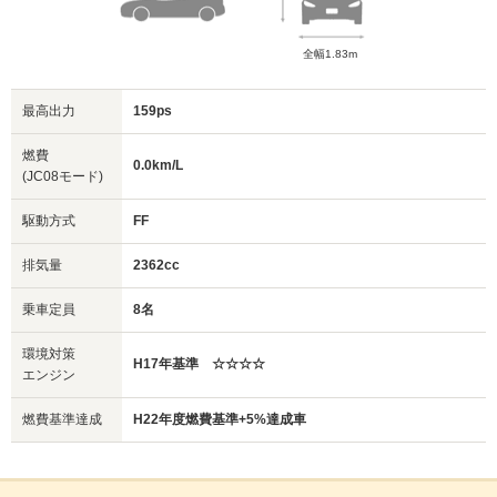
全幅1.83m
最高出力
159ps
燃費
0.0km/L
(JC08モード)
駆動方式
FF
排気量
2362cc
乗車定員
8名
環境対策
H17年基準 ☆☆☆☆
エンジン
燃費基準達成
H22年度燃費基準+5%達成車