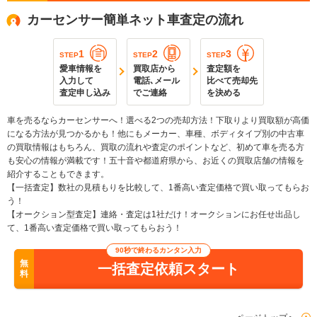
カーセンサー簡単ネット車査定の流れ
1
2
3
STEP
STEP
STEP
愛車情報を
買取店から
査定額を
入力して
電話､メール
比べて売却先
査定申し込み
でご連絡
を決める
車を売るならカーセンサーへ！選べる2つの売却方法！下取りより買取額が高価
になる方法が見つかるかも！他にもメーカー、車種、ボディタイプ別の中古車
の買取情報はもちろん、買取の流れや査定のポイントなど、初めて車を売る方
も安心の情報が満載です！五十音や都道府県から、お近くの買取店舗の情報を
紹介することもできます。
【一括査定】数社の見積もりを比較して、1番高い査定価格で買い取ってもらお
う！
【オークション型査定】連絡・査定は1社だけ！オークションにお任せ出品し
て、1番高い査定価格で買い取ってもらおう！
90秒で終わるカンタン入力
無
一括査定依頼スタート
料