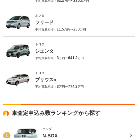
53.3
320.3
平均買取相場：
万円〜
万円
ホンダ
フリード
11.5
233
平均買取相場：
万円〜
万円
トヨタ
シエンタ
3
641.2
平均買取相場：
万円〜
万円
トヨタ
プリウスα
3
774.3
平均買取相場：
万円〜
万円
車査定申込み数ランキングから探す
ホンダ
N-BOX
1