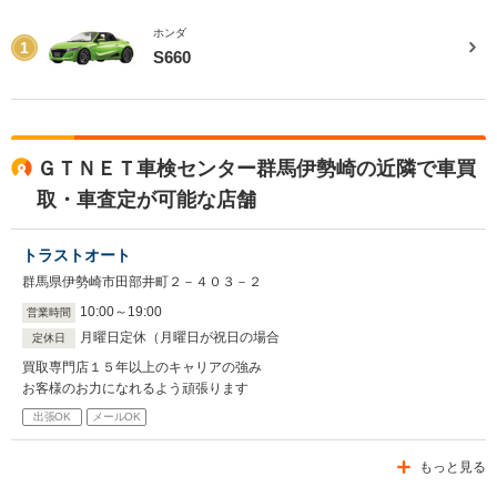
ホンダ
1
S660
ＧＴＮＥＴ車検センター群馬伊勢崎の近隣で車買
取・車査定が可能な店舗
トラストオート
群馬県伊勢崎市田部井町２－４０３－２
10
:
00
～
19
:
00
営業時間
月曜日定休（月曜日が祝日の場合
定休日
買取専門店１５年以上のキャリアの強み
お客様のお力になれるよう頑張ります
出張OK
メールOK
もっと見る