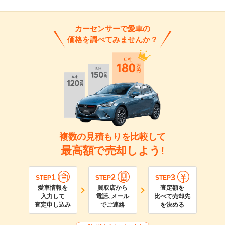
カーセンサーで愛車の
価格を調べてみませんか？
複数の見積もりを比較して
最高額で売却しよう!
1
2
3
STEP
STEP
STEP
愛車情報を
買取店から
査定額を
入力して
電話､メール
比べて売却先
査定申し込み
でご連絡
を決める