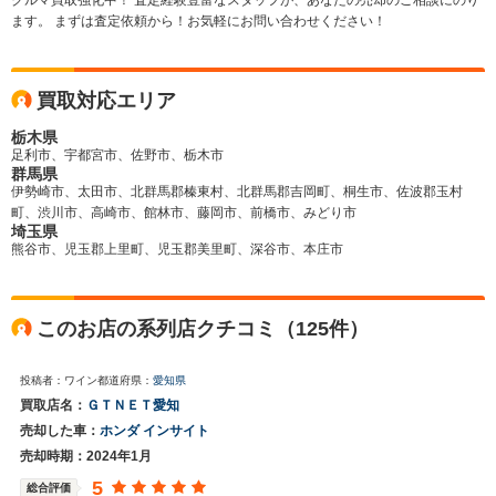
クルマ買取強化中！ 査定経験豊富なスタッフが、あなたの売却のご相談にのり
ます。 まずは査定依頼から！お気軽にお問い合わせください！
買取対応エリア
栃木県
足利市、宇都宮市、佐野市、栃木市
群馬県
伊勢崎市、太田市、北群馬郡榛東村、北群馬郡吉岡町、桐生市、佐波郡玉村
町、渋川市、高崎市、館林市、藤岡市、前橋市、みどり市
埼玉県
熊谷市、児玉郡上里町、児玉郡美里町、深谷市、本庄市
このお店の系列店クチコミ（125件）
投稿者：ワイン
都道府県：
愛知県
買取店名：
ＧＴＮＥＴ愛知
売却した車：
ホンダ インサイト
売却時期：2024年1月
5
総合評価