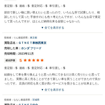
5
5
5
5
査定額：
連絡：
査定対応：
車引渡し：
節目で新しい物に買い替えたいと思ったので、いろんな所で試乗したり、相
談したりして貰った 手放すのにも色々考えたんですが、いろんなお店で査定
して貰ったんですが、ほとんど納得出来る金額じゃなかった
▼ 全てを表示する
投稿者：りん
都道府県：
東京都
買取店名：
ＧＴＮＥＴ車検西東京
売却した車：
ホンダ フリード
売却時期：2023年11月
5
総合評価
5
5
4
5
査定額：
連絡：
査定対応：
車引渡し：
結婚をして車を乗り換えようと思った時にできるだけ高く売りたいと思って
ました。 実際に高く売ることができて新しい車を買うことができたので良か
ったです。 店員の対応も良く質が高いサービスを受けることが出来ました。
▼ 全てを表示する
投稿者：ななし
都道府県：
宮城県