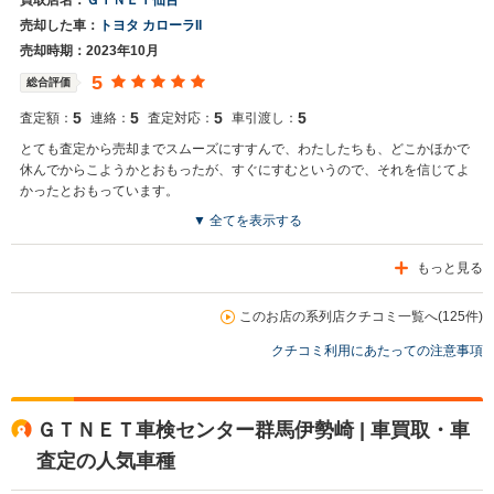
買取店名：
ＧＴＮＥＴ仙台
売却した車：
トヨタ カローラII
売却時期：2023年10月
5
総合評価
5
5
5
5
査定額：
連絡：
査定対応：
車引渡し：
とても査定から売却までスムーズにすすんで、わたしたちも、どこかほかで
休んでからこようかとおもったが、すぐにすむというので、それを信じてよ
かったとおもっています。
▼ 全てを表示する
もっと見る
このお店の系列店クチコミ一覧へ(125件)
クチコミ利用にあたっての注意事項
ＧＴＮＥＴ車検センター群馬伊勢崎 | 車買取・車
査定の人気車種