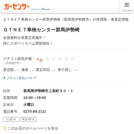
メニュー
ＧＴＮＥＴ車検センター群馬伊勢崎（群馬県伊勢崎市）の車買取・車査定情報
ＧＴＮＥＴ車検センター群馬伊勢崎
全国無料出張査定実施中！
特にスポーツカーは買取強化！
-
クチコミ総合評価：
点
（投稿数0件）
-
-
-
-
査定額：
連絡：
査定対応：
車引渡し：
▼ クチコミ評点について
住所
群馬県伊勢崎市上泉町９０－１
営業時間
10:00～19:00
定休日
火曜日
電話番号
0270-89-2111
出張OK
事故車OK
このお店のホームページを見る