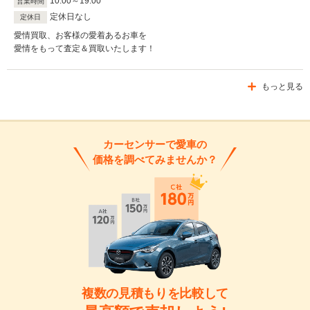
10
:
00
～
19
:
00
営業時間
定休日なし
定休日
愛情買取、お客様の愛着あるお車を
愛情をもって査定＆買取いたします！
もっと見る
カーセンサーで愛車の
価格を調べてみませんか？
複数の見積もりを比較して