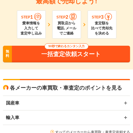
最高額で売却しよう!
1
2
3
STEP
STEP
STEP
愛車情報を
買取店から
査定額を
入力して
電話､メール
比べて売却先
査定申し込み
でご連絡
を決める
90
秒で終わるカンタン入力
無
一括査定依頼スタート
料
各メーカーの車買取・車査定のポイントを見る
国産車
輸入車
すべてのメーカーから車買取・車査定依頼する