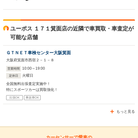
ユーポス １７１箕面店の近隣で車買取・車査定が
可能な店舗
ＧＴＮＥＴ車検センター大阪箕面
大阪府箕面市西宿２－１－８
10
:
00
～
19
:
00
営業時間
火曜日
定休日
全国無料出張査定実施中！
特にスポーツカーは買取強化！
出張OK
事故車OK
もっと見る
カーセンサーで愛車の