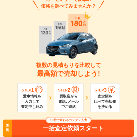
価格を調べてみませんか？
複数の見積もりを比較して
最高額で売却しよう!
1
2
3
STEP
STEP
STEP
愛車情報を
買取店から
査定額を
入力して
電話､メール
比べて売却先
査定申し込み
でご連絡
を決める
90
秒で終わるカンタン入力
無
一括査定依頼スタート
料