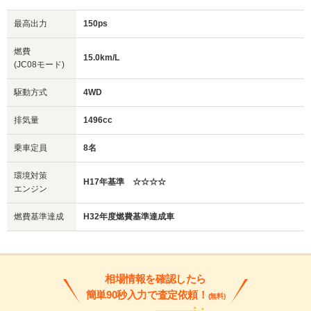
最高出力
150ps
燃費
15.0km/L
(JC08モード)
駆動方式
4WD
排気量
1496cc
乗車定員
8名
環境対策
H17年基準 ☆☆☆☆
エンジン
燃費基準達成
H32年度燃費基準達成車
相場情報を確認したら
簡単90秒入力で査定依頼！
(無料)