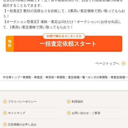
も安心の情報が満載です！五十音や都道府県から、お近くの買取店舗の情報を
紹介することもできます。
【一括査定】数社の見積もりを比較して、1番高い査定価格で買い取ってもらお
う！
【オークション型査定】連絡・査定は1社だけ！オークションにお任せ出品し
て、1番高い査定価格で買い取ってもらおう！
90秒で終わるカンタン入力
無
一括査定依頼スタート
料
ページトップへ
中古車トップ
車買取・車査定・車売却
車買取・査定相場一覧
ホンダの車買取・車査定相場一
プライバシーポリシー
利用規約
サイトマップ
お問い合わせ・ご要望
広告掲載のお申し込み