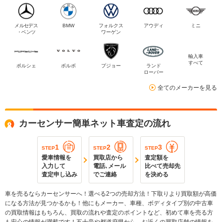
メルセデス
BMW
フォルクス
アウディ
ミニ
・ベンツ
ワーゲン
輸入車
すべて
ポルシェ
ボルボ
プジョー
ランド
ローバー
全てのメーカーを見る
カーセンサー簡単ネット車査定の流れ
1
2
3
STEP
STEP
STEP
愛車情報を
買取店から
査定額を
入力して
電話､メール
比べて売却先
査定申し込み
でご連絡
を決める
車を売るならカーセンサーへ！選べる2つの売却方法！下取りより買取額が高価
になる方法が見つかるかも！他にもメーカー、車種、ボディタイプ別の中古車
の買取情報はもちろん、買取の流れや査定のポイントなど、初めて車を売る方