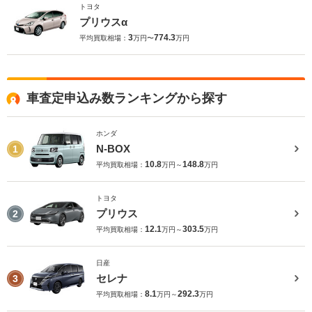
トヨタ
プリウスα
3
774.3
平均買取相場：
万円〜
万円
車査定申込み数ランキングから探す
ホンダ
N-BOX
1
10.8
148.8
平均買取相場：
万円～
万円
トヨタ
プリウス
2
12.1
303.5
平均買取相場：
万円～
万円
日産
セレナ
3
8.1
292.3
平均買取相場：
万円～
万円