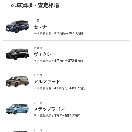
の車買取・査定相場
日産
セレナ
8.1
292.3
平均買取相場：
万円〜
万円
トヨタ
ヴォクシー
9.7
372.9
平均買取相場：
万円〜
万円
トヨタ
アルファード
41.8
689.7
平均買取相場：
万円〜
万円
ホンダ
ステップワゴン
3
587.7
平均買取相場：
万円〜
万円
トヨタ