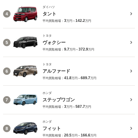
ダイハツ
タント
4
3
142.2
平均買取相場：
万円～
万円
トヨタ
ヴォクシー
5
9.7
372.9
平均買取相場：
万円～
万円
トヨタ
アルファード
6
41.8
689.7
平均買取相場：
万円～
万円
ホンダ
ステップワゴン
7
3
587.7
平均買取相場：
万円～
万円
ホンダ
フィット
8
20.5
166.6
平均買取相場：
万円～
万円