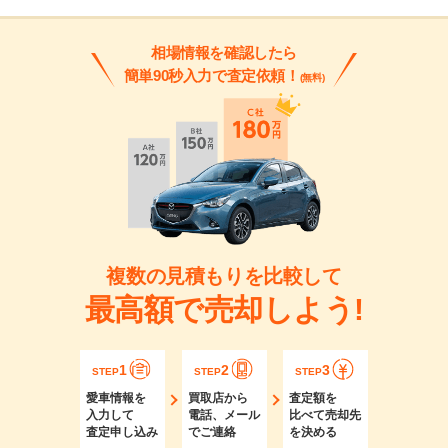
相場情報を確認したら
簡単90秒入力で査定依頼！
(無料)
複数の見積もりを比較して
最高額で売却しよう!
1
2
3
STEP
STEP
STEP
愛車情報を
買取店から
査定額を
入力して
電話、メール
比べて売却先
査定申し込み
でご連絡
を決める