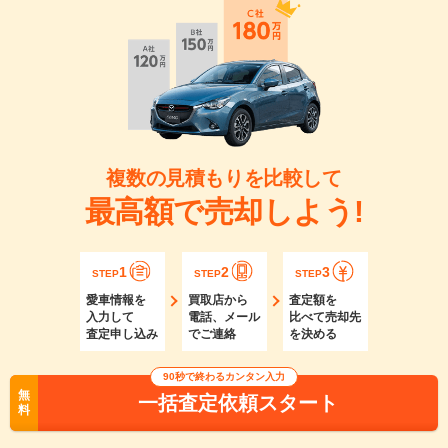
複数の見積もりを比較して
最高額で売却しよう!
1
2
3
STEP
STEP
STEP
愛車情報を
買取店から
査定額を
入力して
電話、メール
比べて売却先
査定申し込み
でご連絡
を決める
90秒で終わるカンタン入力
無
一括査定依頼スタート
料