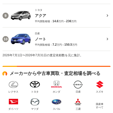
トヨタ
アクア
9
14.6
236
平均買取相場：
万円～
万円
日産
ノート
10
7.2
150.5
平均買取相場：
万円～
万円
2026年7月1日〜2026年7月31日の査定依頼数を元に集計。
メーカーから中古車買取・査定相場を調べる
レクサス
トヨタ
ホンダ
日産
スズキ
国産車
すべて
ダイハツ
マツダ
スバル
三菱