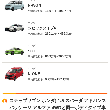
N-WGN
11.9
103.7
平均買取相場：
万円〜
万円
ホンダ
シビックタイプR
260.1
456.3
平均買取相場：
万円〜
万円
ホンダ
S660
86.3
205.7
平均買取相場：
万円〜
万円
ホンダ
N-ONE
9.9
157.1
平均買取相場：
万円〜
万円
ステップワゴン(ホンダ) 1.5 スパーダ アドバンス
パッケージ アルファ 4WDと同一ボディタイプ車