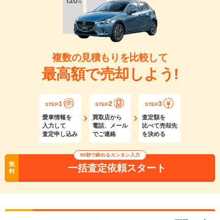
複数の見積もりを比較して
最高額で売却しよう!
1
2
3
STEP
STEP
STEP
愛車情報を
買取店から
査定額を
入力して
電話、メール
比べて売却先
査定申し込み
でご連絡
を決める
90秒で終わるカンタン入力
無
一括査定依頼スタート
料