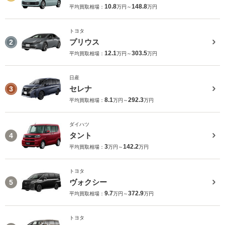
10.8
148.8
平均買取相場：
万円～
万円
トヨタ
プリウス
2
12.1
303.5
平均買取相場：
万円～
万円
日産
セレナ
3
8.1
292.3
平均買取相場：
万円～
万円
ダイハツ
タント
4
3
142.2
平均買取相場：
万円～
万円
トヨタ
ヴォクシー
5
9.7
372.9
平均買取相場：
万円～
万円
トヨタ