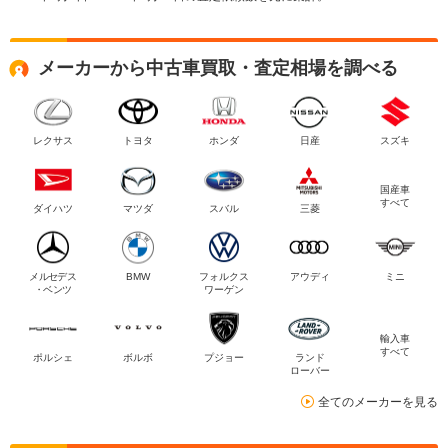
メーカーから中古車買取・査定相場を調べる
レクサス
トヨタ
ホンダ
日産
スズキ
国産車
すべて
ダイハツ
マツダ
スバル
三菱
メルセデス
BMW
フォルクス
アウディ
ミニ
・ベンツ
ワーゲン
輸入車
すべて
ポルシェ
ボルボ
プジョー
ランド
ローバー
全てのメーカーを見る