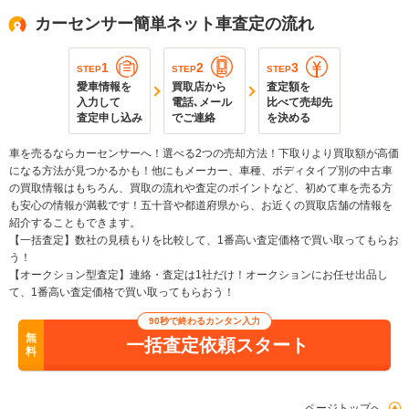
カーセンサー簡単ネット車査定の流れ
1
2
3
STEP
STEP
STEP
愛車情報を
買取店から
査定額を
入力して
電話､メール
比べて売却先
査定申し込み
でご連絡
を決める
車を売るならカーセンサーへ！選べる2つの売却方法！下取りより買取額が高価
になる方法が見つかるかも！他にもメーカー、車種、ボディタイプ別の中古車
の買取情報はもちろん、買取の流れや査定のポイントなど、初めて車を売る方
も安心の情報が満載です！五十音や都道府県から、お近くの買取店舗の情報を
紹介することもできます。
【一括査定】数社の見積もりを比較して、1番高い査定価格で買い取ってもらお
う！
【オークション型査定】連絡・査定は1社だけ！オークションにお任せ出品し
て、1番高い査定価格で買い取ってもらおう！
90秒で終わるカンタン入力
無
一括査定依頼スタート
料
ページトップへ