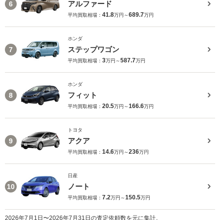
アルファード
6
41.8
689.7
平均買取相場：
万円～
万円
ホンダ
ステップワゴン
7
3
587.7
平均買取相場：
万円～
万円
ホンダ
フィット
8
20.5
166.6
平均買取相場：
万円～
万円
トヨタ
アクア
9
14.6
236
平均買取相場：
万円～
万円
日産
ノート
10
7.2
150.5
平均買取相場：
万円～
万円
2026年7月1日〜2026年7月31日の査定依頼数を元に集計。