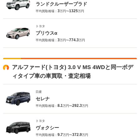
ランドクルーザープラド
3
1325
平均買取相場：
万円〜
万円
トヨタ
プリウスα
3
774.3
平均買取相場：
万円〜
万円
アルファード(トヨタ) 3.0 V MS 4WDと同一ボデ
ィタイプ車の車買取・査定相場
日産
セレナ
8.1
292.3
平均買取相場：
万円〜
万円
トヨタ
ヴォクシー
9.7
372.9
平均買取相場：
万円〜
万円