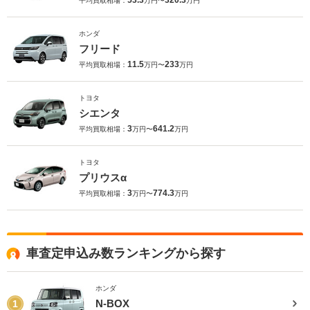
53.3
320.3
平均買取相場：
万円〜
万円
ホンダ
フリード
11.5
233
平均買取相場：
万円〜
万円
トヨタ
シエンタ
3
641.2
平均買取相場：
万円〜
万円
トヨタ
プリウスα
3
774.3
平均買取相場：
万円〜
万円
車査定申込み数ランキングから探す
ホンダ
N-BOX
1