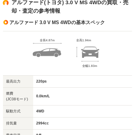
アルファード(トヨタ) 3.0 V MS 4WDの買取・売
却・査定の参考情報
アルファード 3.0 V MS 4WDの基本スペック
全長4.87m
全高1.94m
全幅1.83m
最高出力
220ps
燃費
0.0km/L
(JC08モード)
駆動方式
4WD
排気量
2994cc