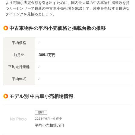
より高額な査定金額を引き出すために、国内最大級の中古車物件掲載数を持
つカーセンサーで最新の中古車小売相場を確認して、愛車を売却する最適な
タイミングを見極めましょう。
中古車物件の平均小売価格と掲載台数の推移
平均価格
-
前月比
-389.1万円
平均走行距離
-
平均年式
-
モデル別 中古車小売相場情報
現行
2023年6月～生産中
平均小売相場
万円