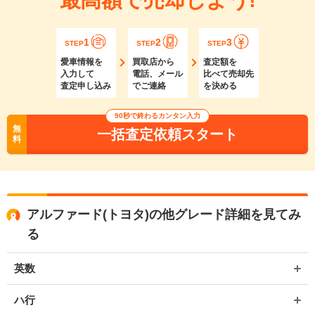
1
2
3
STEP
STEP
STEP
愛車情報を
買取店から
査定額を
入力して
電話、メール
比べて売却先
査定申し込み
でご連絡
を決める
90秒で終わるカンタン入力
無
一括査定依頼スタート
料
アルファード(トヨタ)の他グレード詳細を見てみ
る
英数
ハ行