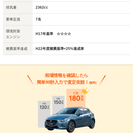
排気量
2362cc
乗車定員
7名
環境対策
H17年基準 ☆☆☆☆
エンジン
燃費基準達成
H22年度燃費基準+25%達成車
相場情報を確認したら
簡単90秒入力で査定依頼！
(無料)