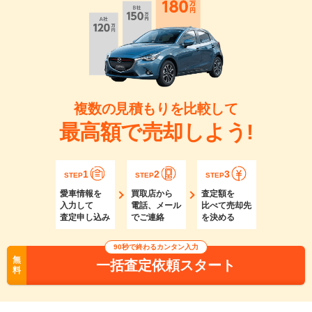
複数の見積もりを比較して
最高額で売却しよう!
1
2
3
STEP
STEP
STEP
愛車情報を
買取店から
査定額を
入力して
電話、メール
比べて売却先
査定申し込み
でご連絡
を決める
90秒で終わるカンタン入力
無
一括査定依頼スタート
料