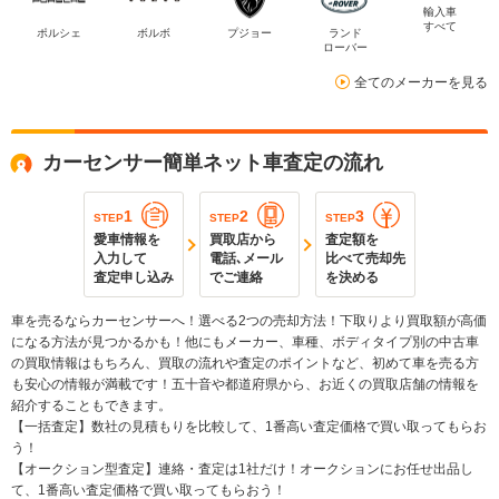
輸入車
すべて
ポルシェ
ボルボ
プジョー
ランド
ローバー
全てのメーカーを見る
カーセンサー簡単ネット車査定の流れ
1
2
3
STEP
STEP
STEP
愛車情報を
買取店から
査定額を
入力して
電話､メール
比べて売却先
査定申し込み
でご連絡
を決める
車を売るならカーセンサーへ！選べる2つの売却方法！下取りより買取額が高価
になる方法が見つかるかも！他にもメーカー、車種、ボディタイプ別の中古車
の買取情報はもちろん、買取の流れや査定のポイントなど、初めて車を売る方
も安心の情報が満載です！五十音や都道府県から、お近くの買取店舗の情報を
紹介することもできます。
【一括査定】数社の見積もりを比較して、1番高い査定価格で買い取ってもらお
う！
【オークション型査定】連絡・査定は1社だけ！オークションにお任せ出品し
て、1番高い査定価格で買い取ってもらおう！