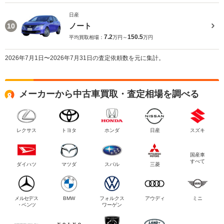
日産
ノート
10
7.2
150.5
平均買取相場：
万円～
万円
2026年7月1日〜2026年7月31日の査定依頼数を元に集計。
メーカーから中古車買取・査定相場を調べる
レクサス
トヨタ
ホンダ
日産
スズキ
国産車
すべて
ダイハツ
マツダ
スバル
三菱
メルセデス
BMW
フォルクス
アウディ
ミニ
・ベンツ
ワーゲン