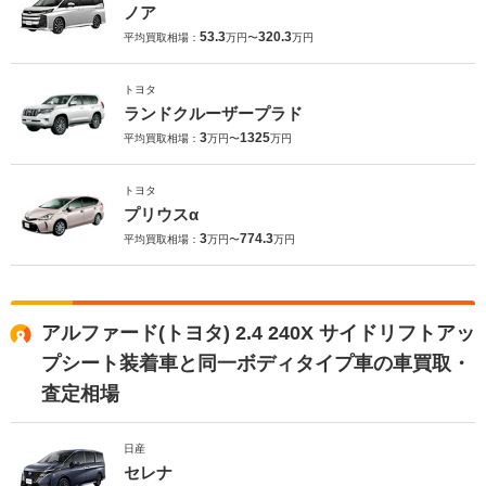
ノア
53.3
320.3
平均買取相場：
万円〜
万円
トヨタ
ランドクルーザープラド
3
1325
平均買取相場：
万円〜
万円
トヨタ
プリウスα
3
774.3
平均買取相場：
万円〜
万円
アルファード(トヨタ) 2.4 240X サイドリフトアッ
プシート装着車と同一ボディタイプ車の車買取・
査定相場
日産
セレナ