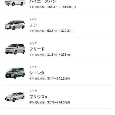
ハイエースバン
155.3
416.9
平均買取相場：
万円〜
万円
トヨタ
ノア
53.3
320.3
平均買取相場：
万円〜
万円
ホンダ
フリード
11.5
233
平均買取相場：
万円〜
万円
トヨタ
シエンタ
3
641.2
平均買取相場：
万円〜
万円
トヨタ
プリウスα
3
774.3
平均買取相場：
万円〜
万円