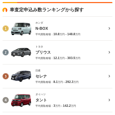
車査定申込み数ランキングから探す
ホンダ
N-BOX
1
10.8
148.8
平均買取相場：
万円～
万円
トヨタ
プリウス
2
12.1
303.5
平均買取相場：
万円～
万円
日産
セレナ
3
8.1
292.3
平均買取相場：
万円～
万円
ダイハツ
タント
4
3
142.2
平均買取相場：
万円～
万円