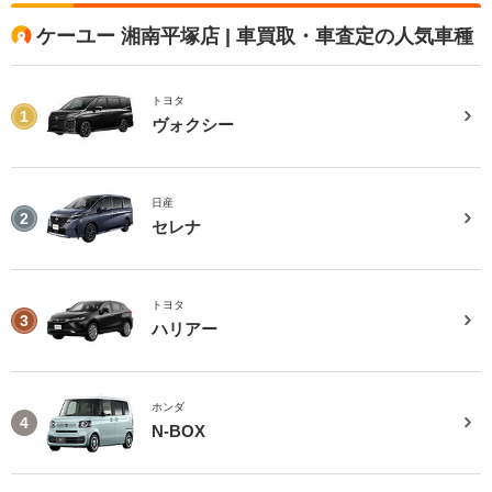
ケーユー 湘南平塚店 | 車買取・車査定の人気車種
トヨタ
1
ヴォクシー
日産
2
セレナ
トヨタ
3
ハリアー
ホンダ
4
N-BOX