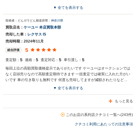
▼ 全てを表示する
投稿者：どんガラどん
都道府県：
神奈川県
買取店名：
ケーユー 本店買取本部
売却した車：
レクサス IS
売却時期：2024年11月
5
総合評価
5
5
5
5
査定額：
連絡：
査定対応：
車引渡し：
毎回上位の高額買取価格提示でありがたいです ケーユーはオークションでは
なく店頭売りなので高額査定期待できます 一括査定では確実に入れた方がい
いです 車の引き取りも無料です 何度も売却してますが減額されたりなども
当然ありません おすすめです
▼ 全てを表示する
もっと見る
このお店の系列店クチコミ一覧へ(243件)
クチコミ利用にあたっての注意事項