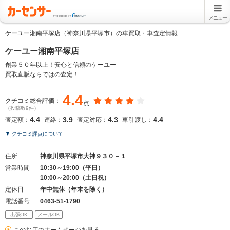
メニュー
ケーユー湘南平塚店（神奈川県平塚市）の車買取・車査定情報
ケーユー湘南平塚店
創業５０年以上！安心と信頼のケーユー
買取直販ならではの査定！
4.4
クチコミ総合評価：
点
（投稿数9件）
4.4
3.9
4.3
4.4
査定額：
連絡：
査定対応：
車引渡し：
▼ クチコミ評点について
住所
神奈川県平塚市大神９３０－１
営業時間
10:30～19:00（平日）
10:00～20:00（土日祝）
定休日
年中無休（年末を除く）
電話番号
0463-51-1790
出張OK
メールOK