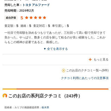
売却した車：
トヨタ アルファード
売却時期：2024年2月
5
総合評価
5
5
5
5
査定額：
連絡：
査定対応：
車引渡し：
一社目で売却額を決めるつもりであったが、三社回って高い額で売却できて
良かった。やっぱり、数多くの店を探して粘るのが良い経験をした。これか
らもこの精神が必要であると、痛感した。
▼ 全てを表示する
もっと見る
このお店のクチコミ一覧へ(9件)
クチコミ利用にあたっての注意事項
このお店の系列店クチコミ（243件）
投稿者：カリブの海賊
都道府県：
栃木県