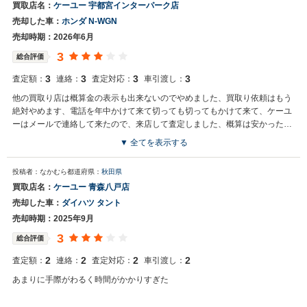
買取店名：
ケーユー 宇都宮インターパーク店
売却した車：
ホンダ N-WGN
売却時期：2026年6月
3
総合評価
3
3
3
3
査定額：
連絡：
査定対応：
車引渡し：
他の買取り店は概算金の表示も出来ないのでやめました、買取り依頼はもう
絶対やめます、電話を年中かけて来て切っても切ってもかけて来て、ケーユ
ーはメールで連絡して来たので、来店して査定しました、概算は安かったで
すが、しょうがないでしょう。
▼ 全てを表示する
投稿者：なかむら
都道府県：
秋田県
買取店名：
ケーユー 青森八戸店
売却した車：
ダイハツ タント
売却時期：2025年9月
3
総合評価
2
2
2
2
査定額：
連絡：
査定対応：
車引渡し：
あまりに手際がわるく時間がかかりすぎた