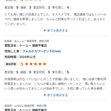
5
3
3
4
査定額：
連絡：
査定対応：
車引渡し：
とても良い感じの店員さんでした。オススメです。 電話連絡ではなくメール
でのご連絡を希望しましたが、ちゃんと約束を守ってくれました。ありがと
うございました。
▼ 全てを表示する
投稿者：あらふぉー
都道府県：
神奈川県
買取店名：ケーユー 湘南平塚店
売却した車：
フォルクスワーゲン T-Cross
売却時期：2024年12月
5
総合評価
5
5
5
5
査定額：
連絡：
査定対応：
車引渡し：
出張買取は行なっていないとのことで店舗に伺いました。 他に出張で数社同
時査定をしましたが、こちらが最も高い値段だったことと、買い取りたいと
いう思いが伝わってきたことが決め手でした。大切に乗っていた車を納得の
いく値段で気持ちよく売却することができました。ありがとうございまし
▼ 全てを表示する
た。
投稿者：はるぽよ
都道府県：
神奈川県
買取店名：ケーユー 湘南平塚店