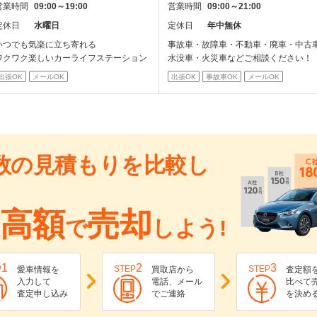
営業時間
09:00～19:00
営業時間
09:00～21:00
定休日
水曜日
定休日
年中無休
いつでも気楽に立ち寄れる
事故車・故障車・不動車・廃車・中古
ワクワク楽しいカーライフステーション
水没車・火災車などご相談ください！
出張OK
メールOK
出張OK
事故車OK
メールOK
数の見積もりを比較し
高額
売却
で
しよう!
1
2
3
P
STEP
STEP
愛車情報を
買取店から
査定額
入力して
電話、メール
比べて
査定申し込み
でご連絡
を決め