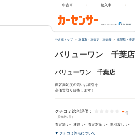
中古車
輸入車
中古車トップ
車買取・車査定・車売却
車買取・査定
バリューワン 千葉店
バリューワン 千葉店
顧客満足度の高いお取引を！
高価買取り目指します！
-
クチコミ総合評価：
点
（投稿数7件）
-
-
-
-
査定額：
連絡：
査定対応：
車引渡し：
▼ クチコミ評点について