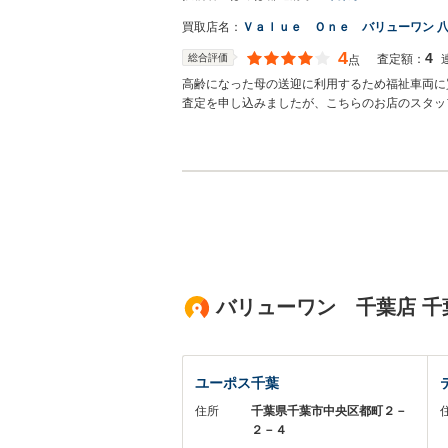
買取店名：
Ｖａｌｕｅ Ｏｎｅ バリューワン 
4
4
総合評価
査定額：
点
高齢になった母の送迎に利用するため福祉車両に
査定を申し込みましたが、こちらのお店のスタッ
ムーズに対応していただき満足しています。
バリューワン 千葉店 
ユーポス千葉
住所
千葉県千葉市中央区都町２－
２－４