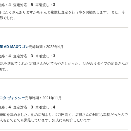
4
5
3
連絡：
査定対応：
車引渡し：
者はたくさんありますがちゃんと複数社査定を行う事をお勧めします。 また、今
形でした。
産 AD-MAXワゴン
売却時期：
2022年4月
4
3
3
連絡：
査定対応：
車引渡し：
話を進めてくれた 定員さんがとてもやさしかった。 話が合うタイプの定員さんだ
せた。
ヨタ ヴォクシー
売却時期：
2021年11月
4
3
4
連絡：
査定対応：
車引渡し：
売却を決めました。他の店舗より、5万円高く、店員さんの対応も親切だったので
人もとてとても満足しています。知人にも紹介したいです