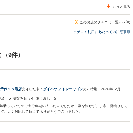
もっと見る
このお店のクチコミ一覧へ(7件)
クチコミ利用にあたっての注意事項
ミ（9件）
八千代１６号店
売却した車：
ダイハツ アトレーワゴン
売却時期：
2020年12月
5
4
5
連絡：
査定対応：
車引渡し：
年乗っていたので大分年期の入った車でしたが、嫌な顔せず、丁寧に見積りして
気持ちよく対応して頂けてありがとうございました。