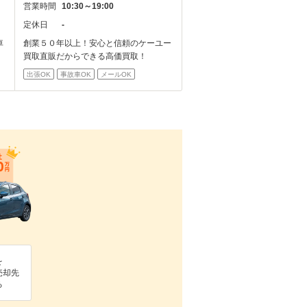
営業時間
10:30～19:00
定休日
-
車
創業５０年以上！安心と信頼のケーユー
買取直販だからできる高価買取！
出張OK
事故車OK
メールOK
を
売却先
る