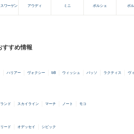
クスワーゲン
アウディ
ミニ
ポルシェ
ボ
おすすめ情報
ア
ハリアー
ヴォクシー
bB
ウィッシュ
パッソ
ラクティス
ヴ
グランド
スカイライン
マーチ
ノート
モコ
フリード
オデッセイ
シビック