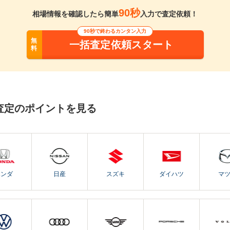
90秒
相場情報を確認したら簡単
入力で査定依頼！
90秒で終わるカンタン入力
無
一括査定依頼スタート
料
査定のポイントを見る
ホンダ
日産
スズキ
ダイハツ
マ