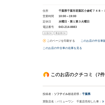
住所
千葉県千葉市若葉区小倉町７４８－
営業時間
10:00～19:00
定休日
水曜日・第１第３火曜日
電話番号
043-214-8883
出張OK
事故車OK
このページを印刷する
このお店の中古車
このお店の中古車の在庫を見る
このお店のクチコミ（7件
投稿者：
ソフテイル
都道府県：
千葉県
買取店名：
バリューワン 千葉店
売却した車：
ト