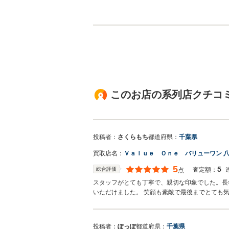
このお店の系列店クチコ
投稿者：
さくらもち
都道府県：
千葉県
買取店名：
Ｖａｌｕｅ Ｏｎｅ バリューワン 
5
5
総合評価
査定額：
点
スタッフがとても丁寧で、親切な印象でした。長
いただけました。 笑顔も素敵で最後までとても
投稿者：
ぽっぽ
都道府県：
千葉県