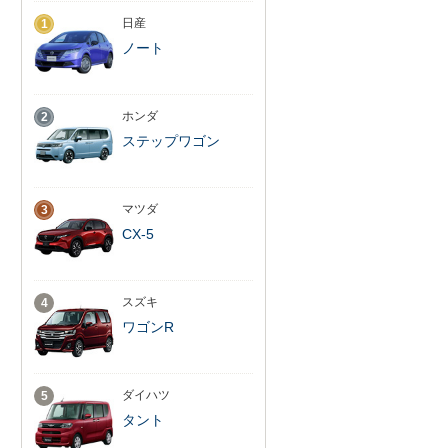
日産
1
ノート
ホンダ
2
ステップワゴン
マツダ
3
CX-5
スズキ
4
ワゴンR
ダイハツ
5
タント