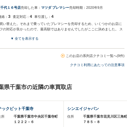
八千代１６号店
売却した車：
マツダ プレマシー
売却時期：
2020年9月
3
4
4
連絡：
査定対応：
車引渡し：
買い替えた。それまで乗っていたプレマシーを売却するため、いくつかのお店に
フの対応が良かったので、最高額ではありませんでしたがここに決めました。 ス
▼ 全てを表示する
このお店の系列店クチコミ一覧へ(9件)
クチコミ利用にあたっての注意事項
千葉県千葉市の近隣の車買取店
テックピット千葉寺
シンエイジャパン
住所
千葉県千葉市中央区千葉寺町
住所
千葉県千葉市花見川区三角
１２２２－６
７８５－８