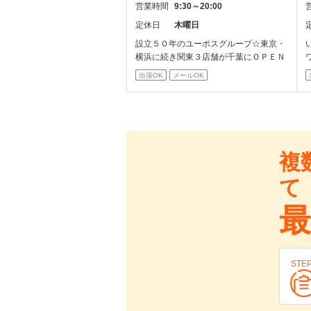
営業時間
9:30～20:00
定休日
木曜日
設立５０年のユーポスグループ☆東京・
横浜に続き関東３店舗が千葉にＯＰＥＮ
出張OK
メールOK
複
て
最
STE