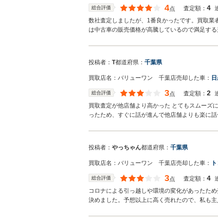
4
4
総合評価
査定額：
点
数社査定しましたが、1番良かったです。買取業
は中古車の販売価格が高騰しているので満足する
投稿者：
T
都道府県：
千葉県
買取店名：
バリューワン 千葉店
売却した車：
日
3
2
総合評価
査定額：
点
買取査定が他店舗より高かった とてもスムーズに
ったため、すぐに話が進んで他店舗よりも楽に話
投稿者：
やっちゃん
都道府県：
千葉県
買取店名：
バリューワン 千葉店
売却した車：
ト
3
4
総合評価
査定額：
点
コロナによる引っ越しや環境の変化があったため
決めました。予想以上に高く売れたので、私も主