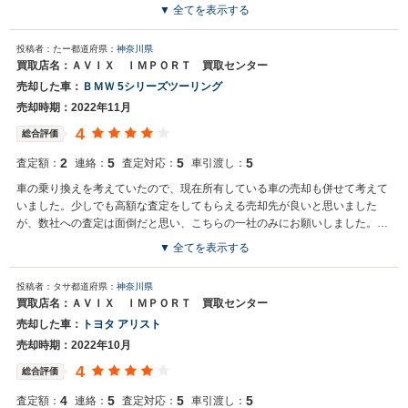
▼ 全てを表示する
投稿者：たー
都道府県：
神奈川県
買取店名：ＡＶＩＸ ＩＭＰＯＲＴ 買取センター
売却した車：
ＢＭＷ 5シリーズツーリング
売却時期：2022年11月
4
総合評価
2
5
5
5
査定額：
連絡：
査定対応：
車引渡し：
車の乗り換えを考えていたので、現在所有している車の売却も併せて考えて
いました。少しでも高額な査定をしてもらえる売却先が良いと思いました
が、数社への査定は面倒だと思い、こちらの一社のみにお願いしました。他
への査定もお願いした方が良かったのかもしれませんが、こちらの査定であ
▼ 全てを表示する
る程度満足しています。
投稿者：タサ
都道府県：
神奈川県
買取店名：ＡＶＩＸ ＩＭＰＯＲＴ 買取センター
売却した車：
トヨタ アリスト
売却時期：2022年10月
4
総合評価
4
5
5
5
査定額：
連絡：
査定対応：
車引渡し：