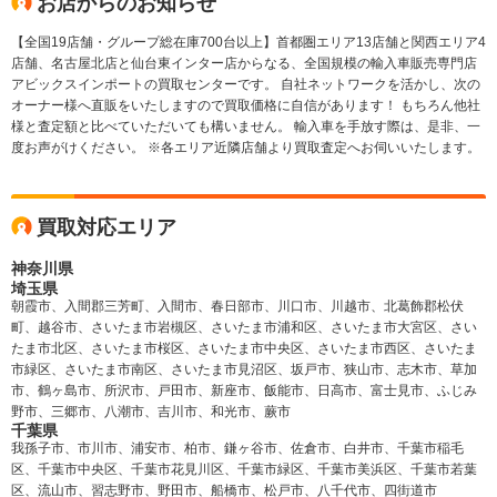
お店からのお知らせ
【全国19店舗・グループ総在庫700台以上】首都圏エリア13店舗と関西エリア4
店舗、名古屋北店と仙台東インター店からなる、全国規模の輸入車販売専門店
アビックスインポートの買取センターです。 自社ネットワークを活かし、次の
オーナー様へ直販をいたしますので買取価格に自信があります！ もちろん他社
様と査定額と比べていただいても構いません。 輸入車を手放す際は、是非、一
度お声がけください。 ※各エリア近隣店舗より買取査定へお伺いいたします。
買取対応エリア
神奈川県
埼玉県
朝霞市、入間郡三芳町、入間市、春日部市、川口市、川越市、北葛飾郡松伏
町、越谷市、さいたま市岩槻区、さいたま市浦和区、さいたま市大宮区、さい
たま市北区、さいたま市桜区、さいたま市中央区、さいたま市西区、さいたま
市緑区、さいたま市南区、さいたま市見沼区、坂戸市、狭山市、志木市、草加
市、鶴ヶ島市、所沢市、戸田市、新座市、飯能市、日高市、富士見市、ふじみ
野市、三郷市、八潮市、吉川市、和光市、蕨市
千葉県
我孫子市、市川市、浦安市、柏市、鎌ヶ谷市、佐倉市、白井市、千葉市稲毛
区、千葉市中央区、千葉市花見川区、千葉市緑区、千葉市美浜区、千葉市若葉
区、流山市、習志野市、野田市、船橋市、松戸市、八千代市、四街道市