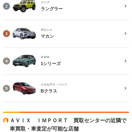
ジープ
2
ラングラー
ポルシェ
3
マカン
ＢＭＷ
4
1シリーズ
メルセデス・ベンツ
5
Bクラス
ＡＶＩＸ ＩＭＰＯＲＴ 買取センターの近隣で
車買取・車査定が可能な店舗