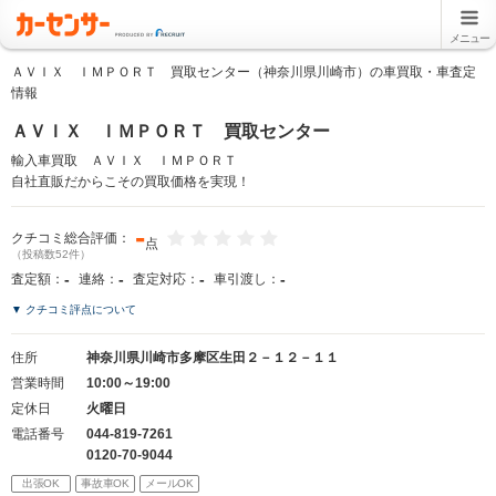
メニュー
ＡＶＩＸ ＩＭＰＯＲＴ 買取センター（神奈川県川崎市）の車買取・車査定
情報
ＡＶＩＸ ＩＭＰＯＲＴ 買取センター
輸入車買取 ＡＶＩＸ ＩＭＰＯＲＴ
自社直販だからこその買取価格を実現！
-
クチコミ総合評価：
点
（投稿数52件）
-
-
-
-
査定額：
連絡：
査定対応：
車引渡し：
▼ クチコミ評点について
住所
神奈川県川崎市多摩区生田２－１２－１１
営業時間
10:00～19:00
定休日
火曜日
電話番号
044-819-7261
0120-70-9044
出張OK
事故車OK
メールOK