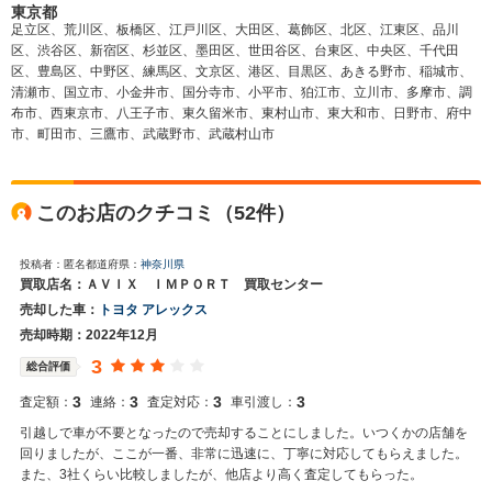
東京都
足立区、荒川区、板橋区、江戸川区、大田区、葛飾区、北区、江東区、品川
区、渋谷区、新宿区、杉並区、墨田区、世田谷区、台東区、中央区、千代田
区、豊島区、中野区、練馬区、文京区、港区、目黒区、あきる野市、稲城市、
清瀬市、国立市、小金井市、国分寺市、小平市、狛江市、立川市、多摩市、調
布市、西東京市、八王子市、東久留米市、東村山市、東大和市、日野市、府中
市、町田市、三鷹市、武蔵野市、武蔵村山市
このお店のクチコミ（52件）
投稿者：匿名
都道府県：
神奈川県
買取店名：ＡＶＩＸ ＩＭＰＯＲＴ 買取センター
売却した車：
トヨタ アレックス
売却時期：2022年12月
3
総合評価
3
3
3
3
査定額：
連絡：
査定対応：
車引渡し：
引越しで車が不要となったので売却することにしました。いつくかの店舗を
回りましたが、ここが一番、非常に迅速に、丁寧に対応してもらえました。
また、3社くらい比較しましたが、他店より高く査定してもらった。