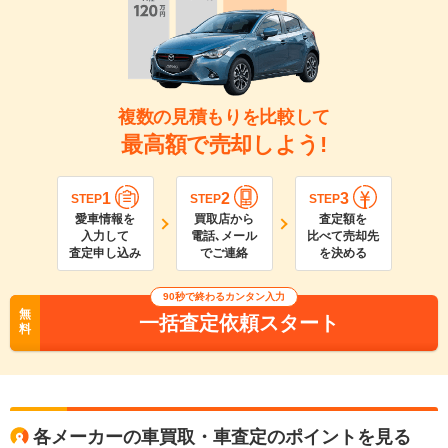
複数の見積もりを比較して
最高額で売却しよう!
1
2
3
STEP
STEP
STEP
愛車情報を
買取店から
査定額を
入力して
電話､メール
比べて売却先
査定申し込み
でご連絡
を決める
90
秒で終わるカンタン入力
無
一括査定依頼スタート
料
各メーカーの車買取・車査定のポイントを見る