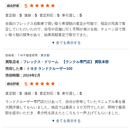
5
総合評価
5
5
5
5
査定額：
連絡：
査定対応：
車引渡し：
全国のフレックス自動車で買い取り希望額の査定が可能で、指定の写真で査
定していただいたので、自宅や店舗に行く手間が省ける他、チェーン店で買
い取り額の競争があり、結果高額査定で取引できた。
▼ 全てを表示する
投稿者：ＴＭＲ
都道府県：
東京都
買取店名：
フレックス・ドリーム 【ランクル専門店】 買取本部
売却した車：
トヨタ ランドクルーザー100
売却時期：2024年2月
5
総合評価
5
5
5
5
査定額：
連絡：
査定対応：
車引渡し：
ランドクルーザー専門店だけあって、自分が所有していたマニュアル車を最
大限評価してもらいました。他店では最高１３０万円でしたが、即時で最高
額を提示いただき、希少性を訴えたところもう一声上げてもらいました。
▼ 全てを表示する