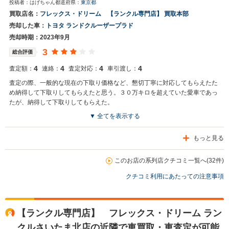
投稿者：はげちゃん
都道府県：
東京都
買取店名：
フレックス・ドリーム 【ランクル専門店】 買取本部
売却した車：
トヨタ ランドクルーザープラド
売却時期：2023年9月
3
総合評価
4
4
4
4
査定額：
連絡：
査定対応：
車引渡し：
査定の際、一般的な現在の下取り価格など、懇切丁寧に対応してもらえたた
め納得して下取りしてもらえたと思う。３０万キロを超えていた愛車であっ
たが、納得して下取りしてもらえた。
▼ 全てを表示する
もっと見る
このお店の系列店クチコミ一覧へ(32件)
クチコミ利用にあたっての注意事項
【ランクル専門店】 フレックス・ドリーム ラン
クルさいたま北店の近隣で車買取・車査定が可能