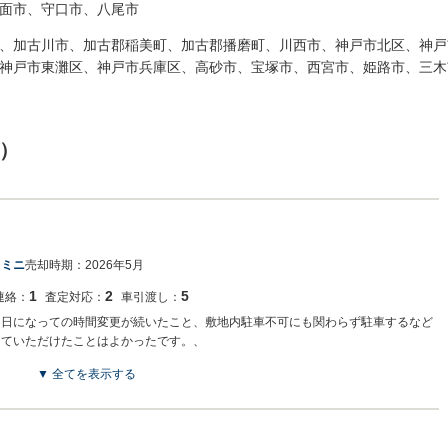
面市、守口市、八尾市
、加古川市、加古郡稲美町、加古郡播磨町、川西市、神戸市北区、神戸
神戸市東灘区、神戸市兵庫区、高砂市、宝塚市、西宮市、姫路市、三木
）
 ミニ
売却時期：
2026年5月
1
2
5
連絡：
査定対応：
車引渡し：
当日になっての時間変更が続いたこと、敷地内駐車不可にも関わらず駐車するなど
じていただけたことはよかったです。、
▼ 全てを表示する
てご売却いただきありがとうございました。 買取り金額、引取りの対応につきまし
す。 当日の時間変更、駐車マナーに関してご迷惑をおかけして大変申し訳ござい