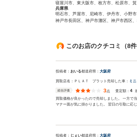
寝屋川市、東大阪市、枚方市、松原市、箕
兵庫県
明石市、芦屋市、尼崎市、伊丹市、小野市
神戸市長田区、神戸市灘区、神戸市西区、
このお店のクチコミ（8件
投稿者：
おいる
都道府県：
大阪府
買取店名：
ＰＬＡＴ プラット
売却した車：
ミニ
3
4
総合評価
査定額：
点
買取価格が良かったので売却しました。 一方で
マナー面が気に掛かりました。 翌日の引取に応
買取店からの返信
おいる様 この度は数ある買取店の中から弊社に
てお褒めのお言葉をいただきありがとうございま
投稿者：
じぇい
都道府県：
大阪府