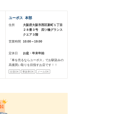
ユーポス 本部
－
住所
大阪府大阪市西区新町１丁目
２８番３号 四ツ橋グランス
クエア３階
営業時間
10:00～19:00
定休日
お盆・年末年始
「車を売るならユーポス」でお馴染みの
高価買い取りを目指すお店です！！
出張OK
事故車OK
メールOK