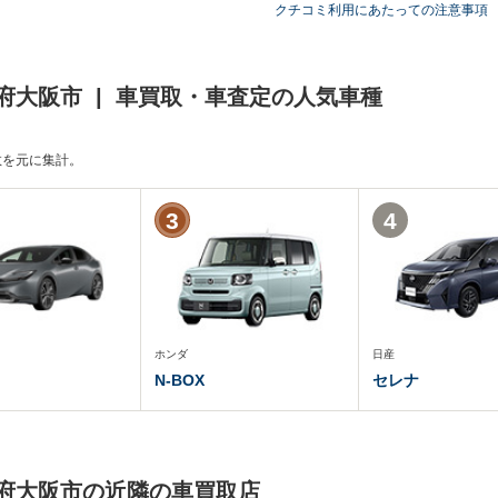
クチコミ利用にあたっての注意事項
府大阪市 | 車買取・車査定の人気車種
頼数を元に集計。
3
4
ホンダ
日産
N-BOX
セレナ
阪府大阪市の近隣の車買取店