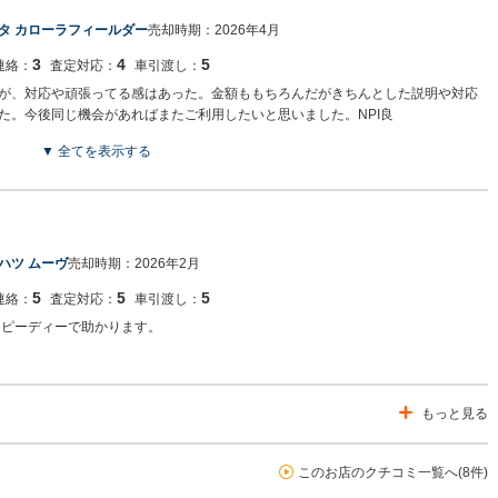
たらお気軽にご連絡お待ちしております。 今後ともどうぞよろしくお願いいたしま
タ カローラフィールダー
売却時期：
2026年4月
3
4
5
連絡：
査定対応：
車引渡し：
が、対応や頑張ってる感はあった。金額ももちろんだがきちんとした説明や対応
た。今後同じ機会があればまたご利用したいと思いました。NPI良
▼ 全てを表示する
りがとうございました。 お車の引取りからお振込みまで引き続きよろしくお願い
にご連絡くださいませ。
ハツ ムーヴ
売却時期：
2026年2月
5
5
5
連絡：
査定対応：
車引渡し：
スピーディーで助かります。
もっと見る
このお店のクチコミ一覧へ(8件)