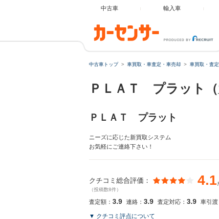
中古車
輸入車
中古車トップ
車買取・車査定・車売却
車買取・査定
ＰＬＡＴ プラット（
ＰＬＡＴ プラット
ニーズに応じた新買取システム
お気軽にご連絡下さい！
4.1
クチコミ総合評価：
（投稿数8件）
3.9
3.9
3.9
査定額：
連絡：
査定対応：
車引渡
▼ クチコミ評点について