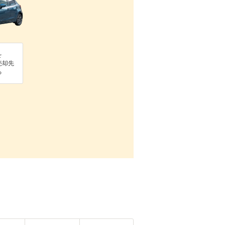
を
売却先
る