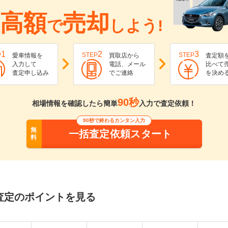
高額
売却
で
しよう!
1
2
3
P
STEP
STEP
愛車情報を
買取店から
査定額
入力して
電話、メール
比べて
査定申し込み
でご連絡
を決め
90秒
相場情報を確認したら簡単
入力で査定依頼！
90秒で終わるカンタン入力
無
一括査定依頼スタート
料
査定のポイントを見る