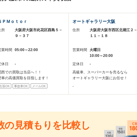
ＳＰＭｏｔｏｒ
オートギャラリー大阪
住所
大阪府大阪市此花区酉島５－
住所
大阪府大阪市西区北堀江２
９－３７
１１－１８
営業時間
05:00～22:00
営業時間
火曜日
10:00～20:00
定休日
-
定休日
-
関西での買取は当店へ！！
高級車、スーパーカーを売るなら
愛車の高価買取を目指します！
オートギャラリー大阪にお任せ！
-
出張OK
事故車OK
メールOK
数の見積もりを比較し