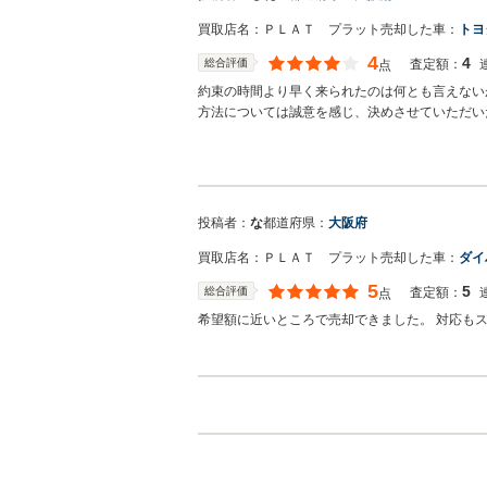
ませんでした。 またお車の事で何かございまし
買取店名：
ＰＬＡＴ プラット
売却した車：
トヨ
す。
4
4
総合評価
査定額：
点
約束の時間より早く来られたのは何とも言えない
方法については誠意を感じ、決めさせていただい
買取店からの返信
じぇい様 この度は弊社に任せていただき誠にあ
いたします。 今後なにかございましたらお気軽
投稿者：
な
都道府県：
大阪府
買取店名：
ＰＬＡＴ プラット
売却した車：
ダイ
5
5
総合評価
査定額：
点
希望額に近いところで売却できました。 対応も