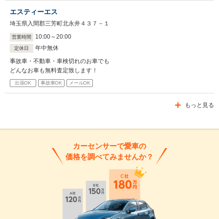
エスティーエス
埼玉県入間郡三芳町北永井４３７－１
10
:
00
～
20
:
00
営業時間
年中無休
定休日
事故車・不動車・車検切れのお車でも
どんなお車も無料査定致します！
出張OK
事故車OK
メールOK
もっと見る
カーセンサーで愛車の
価格を調べてみませんか？