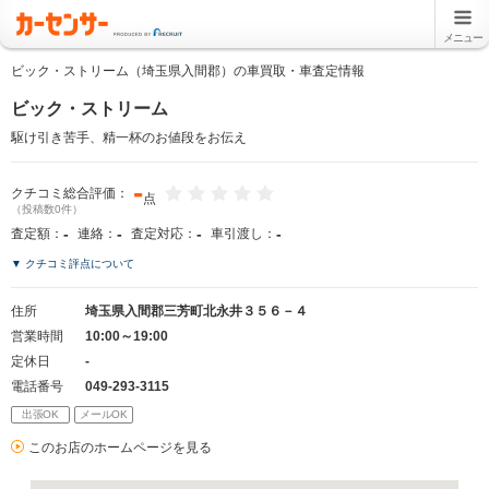
メニュー
ビック・ストリーム（埼玉県入間郡）の車買取・車査定情報
ビック・ストリーム
駆け引き苦手、精一杯のお値段をお伝え
-
クチコミ総合評価：
点
（投稿数0件）
-
-
-
-
査定額：
連絡：
査定対応：
車引渡し：
▼ クチコミ評点について
住所
埼玉県入間郡三芳町北永井３５６－４
営業時間
10:00～19:00
定休日
-
電話番号
049-293-3115
出張OK
メールOK
このお店のホームページを見る