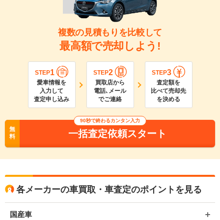
複数の見積もりを比較して
最高額で売却しよう!
1
2
3
STEP
STEP
STEP
愛車情報を
買取店から
査定額を
入力して
電話､メール
比べて売却先
査定申し込み
でご連絡
を決める
90
秒で終わるカンタン入力
無
一括査定依頼スタート
料
各メーカーの車買取・車査定のポイントを見る
国産車