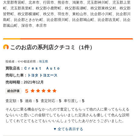
大里郡寄居町、北本市、行田市、熊谷市、鴻巣市、児玉郡神川町、児玉郡上里
町、児玉郡美里町、秩父郡小鹿野町、秩父郡長瀞町、秩父郡東秩父村、秩父郡
皆野町、秩父郡横瀬町、秩父市、羽生市、東松山市、比企郡小川町、比企郡川
島町、比企郡ときがわ町、比企郡滑川町、比企郡鳩山町、比企郡吉見町、比企
郡嵐山町、深谷市、本庄市
このお店の系列店クチコミ（1件）
投稿者：やや
都道府県：
埼玉県
買取店名：
Ｃｒｅｓｔ Ａｕｔｏ
売却した車：
トヨタ トヨエース
売却時期：2021年12月
5
総合評価
5
5
5
5
査定額：
連絡：
査定対応：
車引渡し：
そんなに乗る機会がなかったので査定してもらって他の人に乗ってもらえる
ならいいと思いこの金額でしてもらいました定員さんも優しくて色んな説明
してくれてとてもとてもいいいんしょうでしたありがとうございました。
▼ 全てを表示する