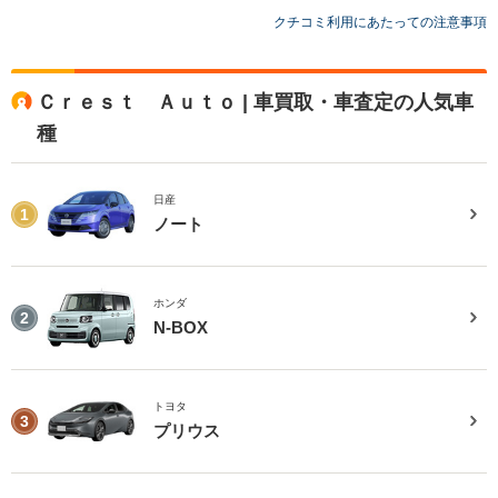
クチコミ利用にあたっての注意事項
Ｃｒｅｓｔ Ａｕｔｏ | 車買取・車査定の人気車
種
日産
1
ノート
ホンダ
2
N-BOX
トヨタ
3
プリウス