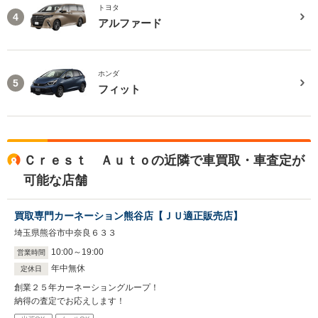
トヨタ
4
アルファード
ホンダ
5
フィット
Ｃｒｅｓｔ Ａｕｔｏの近隣で車買取・車査定が
可能な店舗
買取専門カーネーション熊谷店【ＪＵ適正販売店】
埼玉県熊谷市中奈良６３３
10
:
00
～
19
:
00
営業時間
年中無休
定休日
創業２５年カーネーショングループ！
納得の査定でお応えします！