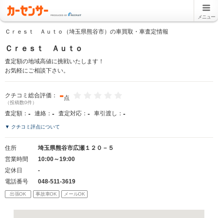
メニュー
Ｃｒｅｓｔ Ａｕｔｏ（埼玉県熊谷市）の車買取・車査定情報
Ｃｒｅｓｔ Ａｕｔｏ
査定額の地域高値に挑戦いたします！
お気軽にご相談下さい。
-
クチコミ総合評価：
点
（投稿数0件）
-
-
-
-
査定額：
連絡：
査定対応：
車引渡し：
▼ クチコミ評点について
住所
埼玉県熊谷市広瀬１２０－５
営業時間
10:00～19:00
定休日
-
電話番号
048-511-3619
出張OK
事故車OK
メールOK