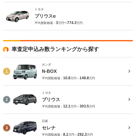
トヨタ
プリウスα
3
774.3
平均買取相場：
万円〜
万円
車査定申込み数ランキングから探す
ホンダ
N-BOX
1
10.8
148.8
平均買取相場：
万円～
万円
トヨタ
プリウス
2
12.1
303.5
平均買取相場：
万円～
万円
日産
セレナ
3
8.1
292.3
平均買取相場：
万円～
万円