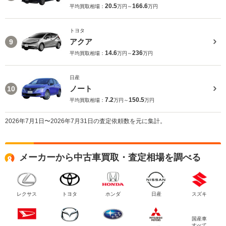
20.5
166.6
平均買取相場：
万円～
万円
トヨタ
アクア
9
14.6
236
平均買取相場：
万円～
万円
日産
ノート
10
7.2
150.5
平均買取相場：
万円～
万円
2026年7月1日〜2026年7月31日の査定依頼数を元に集計。
メーカーから中古車買取・査定相場を調べる
レクサス
トヨタ
ホンダ
日産
スズキ
国産車
すべて