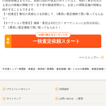
の買取情報はもちろん、買取の流れや査定のポイントなど、初めて車を売る方
も安心の情報が満載です！五十音や都道府県から、お近くの買取店舗の情報を
紹介することもできます。
【一括査定】数社の見積もりを比較して、1番高い査定価格で買い取ってもらお
う！
【オークション型査定】連絡・査定は1社だけ！オークションにお任せ出品し
て、1番高い査定価格で買い取ってもらおう！
90秒で終わるカンタン入力
無
一括査定依頼スタート
料
ページトップへ
中古車トップ
車買取・車査定・車売却
車買取・査定相場一覧
トヨタの車買取・車査定相場一
プライバシーポリシー
利用規約
サイトマップ
お問い合わせ・ご要望