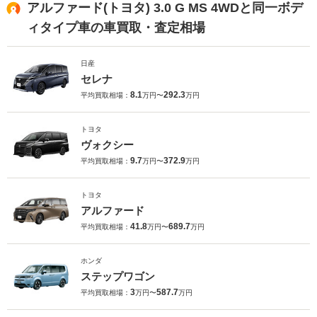
アルファード(トヨタ) 3.0 G MS 4WDと同一ボデ
ィタイプ車の車買取・査定相場
日産
セレナ
8.1
292.3
平均買取相場：
万円〜
万円
トヨタ
ヴォクシー
9.7
372.9
平均買取相場：
万円〜
万円
トヨタ
アルファード
41.8
689.7
平均買取相場：
万円〜
万円
ホンダ
ステップワゴン
3
587.7
平均買取相場：
万円〜
万円