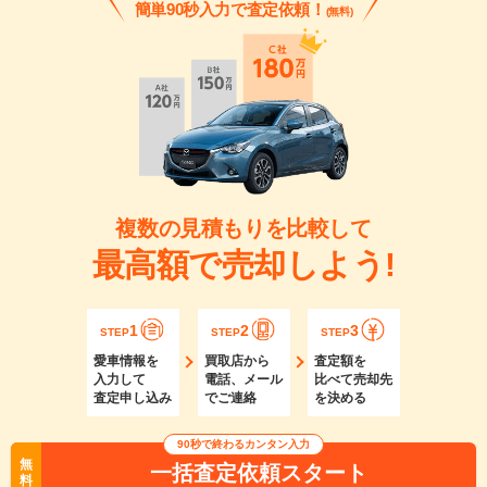
簡単90秒入力で査定依頼！
(無料)
複数の見積もりを比較して
最高額で売却しよう!
1
2
3
STEP
STEP
STEP
愛車情報を
買取店から
査定額を
入力して
電話、メール
比べて売却先
査定申し込み
でご連絡
を決める
90秒で終わるカンタン入力
無
一括査定依頼スタート
料