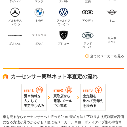
ダイハツ
マツダ
スバル
三菱
メルセデス
BMW
フォルクス
アウディ
ミニ
・ベンツ
ワーゲン
輸入車
すべて
ポルシェ
ボルボ
プジョー
ランド
ローバー
全てのメーカーを見る
カーセンサー簡単ネット車査定の流れ
1
2
3
STEP
STEP
STEP
愛車情報を
買取店から
査定額を
入力して
電話､メール
比べて売却先
査定申し込み
でご連絡
を決める
車を売るならカーセンサーへ！選べる2つの売却方法！下取りより買取額が高価
になる方法が見つかるかも！他にもメーカー、車種、ボディタイプ別の中古車