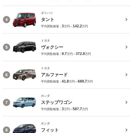
ダイハツ
タント
4
3
142.2
平均買取相場：
万円～
万円
トヨタ
ヴォクシー
5
9.7
372.9
平均買取相場：
万円～
万円
トヨタ
アルファード
6
41.8
689.7
平均買取相場：
万円～
万円
ホンダ
ステップワゴン
7
3
587.7
平均買取相場：
万円～
万円
ホンダ
フィット
8