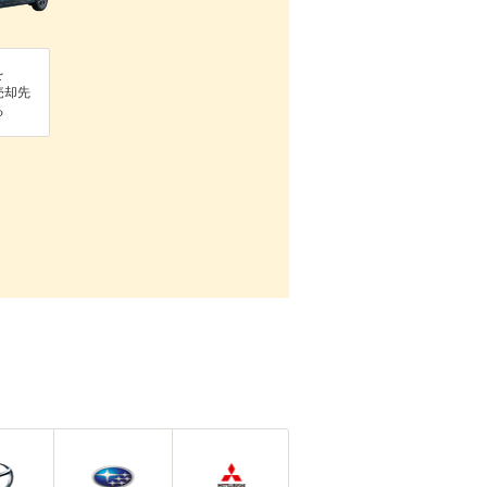
を
売却先
る