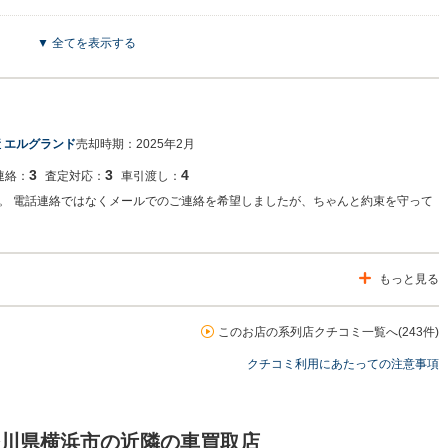
▼ 全てを表示する
とうございます。 誤って掲載ボタンを押してしまいましたが、当店は買取エリア
とは縁もゆかりも有りませんでした。 ご来店頂ければスムーズな査定が出来ます
。
 エルグランド
売却時期：
2025年2月
3
3
4
連絡：
査定対応：
車引渡し：
。 電話連絡ではなくメールでのご連絡を希望しましたが、ちゃんと約束を守って
もっと見る
このお店の系列店クチコミ一覧へ(243件)
クチコミ利用にあたっての注意事項
奈川県横浜市の近隣の車買取店