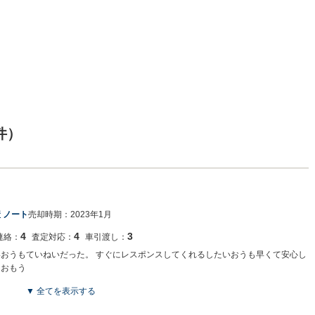
件）
 ノート
売却時期：
2023年1月
4
4
3
連絡：
査定対応：
車引渡し：
いおうもていねいだった。 すぐにレスポンスしてくれるしたいおうも早くて安心し
とおもう
▼ 全てを表示する