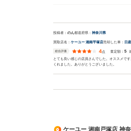
買取店からの返信
この度は、レビューをご投稿いただき誠にありが
店舗近郊のみに絞っておりますので秋田県潟上市
のでご相談下さい。 よろしくお願いいたします
投稿者：
のん
都道府県：
神奈川県
買取店名：
ケーユー 湘南平塚店
売却した車：
日産
4
5
総合評価
査定額：
点
とても良い感じの店員さんでした。オススメです
くれました。ありがとうございました。
ケーユー 湘南戸塚店 神