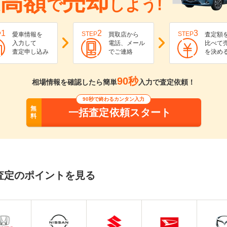
高額
売却
で
しよう!
1
2
3
P
STEP
STEP
愛車情報を
買取店から
査定額
入力して
電話、メール
比べて
査定申し込み
でご連絡
を決め
90秒
相場情報を確認したら簡単
入力で査定依頼！
90秒で終わるカンタン入力
無
一括査定依頼スタート
料
査定のポイントを見る