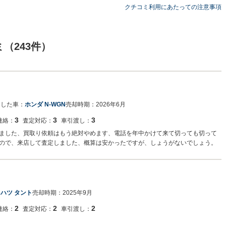
クチコミ利用にあたっての注意事項
（243件）
却した車：
ホンダ N-WGN
売却時期：
2026年6月
3
3
3
連絡：
査定対応：
車引渡し：
ました、買取り依頼はもう絶対やめます、電話を年中かけて来て切っても切って
ので、来店して査定しました、概算は安かったですが、しょうがないでしょう。
ハツ タント
売却時期：
2025年9月
2
2
2
連絡：
査定対応：
車引渡し：