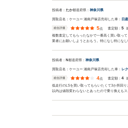
この度弊社に売却頂き有難うございます。しっか
くださいませ
投稿者：
たか
都道府県：
神奈川県
買取店名：
ケーユー 湘南戸塚店
売却した車：
日産
5
5
総合評価
査定額：
点
複数査定してもらったなかで一番高く買い取って
業者にお願いしようとおもう。特になし特になし
投稿者：
N
都道府県：
神奈川県
買取店名：
ケーユー 湘南戸塚店
売却した車：
レク
4
4
総合評価
査定額：
点
低走行のLSを買い取ってもらいたくて3か所回
以内は値段変わらないとあったので乗り換えもス