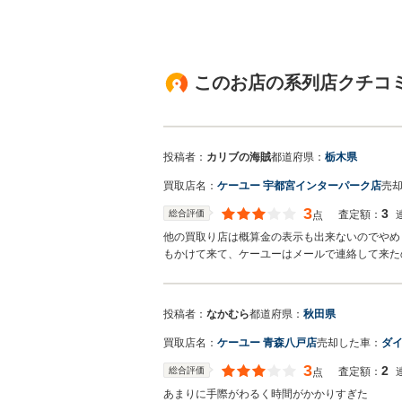
このお店の系列店クチコミ
投稿者：
カリブの海賊
都道府県：
栃木県
買取店名：
ケーユー 宇都宮インターパーク店
売
3
3
総合評価
査定額：
点
他の買取り店は概算金の表示も出来ないのでやめ
もかけて来て、ケーユーはメールで連絡して来た
投稿者：
なかむら
都道府県：
秋田県
買取店名：
ケーユー 青森八戸店
売却した車：
ダイ
3
2
総合評価
査定額：
点
あまりに手際がわるく時間がかかりすぎた