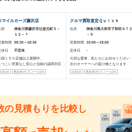
スマイルカーズ藤沢店
クルマ買取査定Ｑｕｉｃｋ
住所
神奈川県藤沢市辻堂元町５－
住所
神奈川県大和市下和田９７
１２－７
－５
営業時間
09:30～18:30
営業時間
10:00～19:00
定休日
不定休
定休日
-
全国１００店舗以上展開中、
大切な愛車、私たちにお任せください
しつこい営業なし安心と信頼の誠実対応
次のオーナーへの架け橋となります
出張OK
事故車OK
メールOK
出張OK
事故車OK
メールOK
数の見積もりを比較し