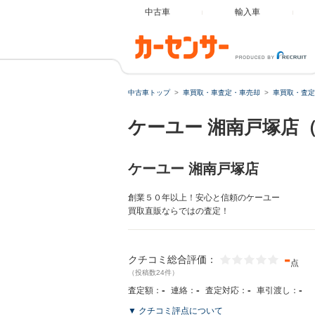
中古車
輸入車
中古車トップ
車買取・車査定・車売却
車買取・査定
ケーユー 湘南戸塚店
ケーユー 湘南戸塚店
創業５０年以上！安心と信頼のケーユー
買取直販ならではの査定！
-
クチコミ総合評価：
点
（投稿数24件）
-
-
-
-
査定額：
連絡：
査定対応：
車引渡し：
▼ クチコミ評点について