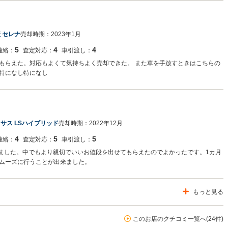
りと大事なお車の管理と名義変更をさせて頂きます！また売却の際は是非ご利用
 セレナ
売却時期：
2023年1月
5
4
4
連絡：
査定対応：
車引渡し：
もらえた。対応もよくて気持ちよく売却できた。 また車を手放すときはこちらの
特になし特になし
サス LSハイブリッド
売却時期：
2022年12月
4
5
5
連絡：
査定対応：
車引渡し：
りました。中でもより親切でいいお値段を出せてもらえたのでよかったです。1カ月
ムーズに行うことが出来ました。
もっと見る
このお店のクチコミ一覧へ(24件)