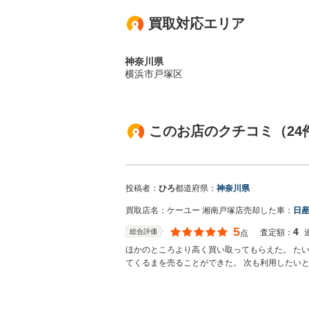
買取対応エリア
神奈川県
横浜市戸塚区
このお店のクチコミ（24
投稿者：
ひろ
都道府県：
神奈川県
買取店名：
ケーユー 湘南戸塚店
売却した車：
日産
5
4
総合評価
査定額：
点
ほかのところより高く買い取ってもらえた。 た
てくるまを売ることができた。 次も利用したい
買取店からの返信